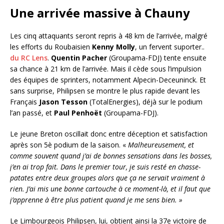
Une arrivée massive à Chauny
Les cinq attaquants seront repris à 48 km de l’arrivée, malgré
les efforts du Roubaisien
Kenny Molly
, un fervent suporter..
du RC Lens
.
Quentin Pacher
(Groupama-FDJ) tente ensuite
sa chance à 21 km de l’arrivée. Mais il cède sous l’impulsion
des équipes de sprinters, notamment Alpecin-Deceuninck. Et
sans surprise, Philipsen se montre le plus rapide devant les
Français
Jason Tesson
(TotalEnergies), déjà sur le podium
l’an passé, et
Paul Penhoët
(Groupama-FDJ).
Le jeune Breton oscillait donc entre déception et satisfaction
après son 5è podium de la saison. «
Malheureusement, et
comme souvent quand j’ai de bonnes sensations dans les bosses,
j’en ai trop fait. Dans le premier tour, je suis resté en chasse-
patates entre deux groupes alors que ça ne servait vraiment à
rien. J’ai mis une bonne cartouche à ce moment-là, et il faut que
j’apprenne à être plus patient quand je me sens bien. »
Le Limbourgeois Philipsen, lui, obtient ainsi la 37e victoire de