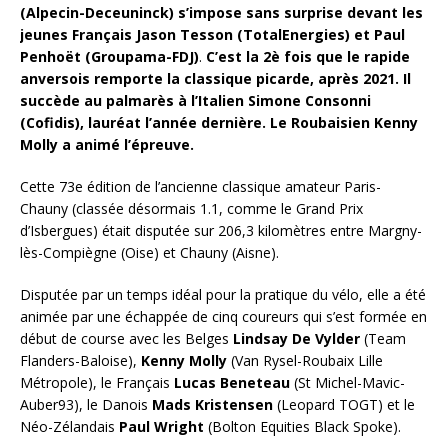
(Alpecin-Deceuninck) s’impose sans surprise devant les
jeunes Français Jason Tesson (TotalEnergies)
et Paul
Penhoët (Groupama-FDJ)
.
C’est la 2è fois que le rapide
anversois remporte la classique picarde, après 2021. Il
succède au palmarès à l’Italien Simone Consonni
(Cofidis), lauréat l’année dernière.
Le Roubaisien Kenny
Molly a animé l’épreuve.
Cette 73e édition de l’ancienne classique amateur Paris-
Chauny (classée désormais 1.1, comme le Grand Prix
d’Isbergues) était disputée sur 206,3 kilomètres entre Margny-
lès-Compiègne (Oise) et Chauny (Aisne).
Disputée par un temps idéal pour la pratique du vélo, elle a été
animée par une échappée de cinq coureurs qui s’est formée en
début de course avec les Belges
Lindsay De Vylder
(Team
Flanders-Baloise),
Kenny Molly
(Van Rysel-Roubaix Lille
Métropole), le Français
Lucas Beneteau
(St Michel-Mavic-
Auber93), le Danois
Mads Kristensen
(Leopard TOGT) et le
Néo-Zélandais
Paul Wright
(Bolton Equities Black Spoke).