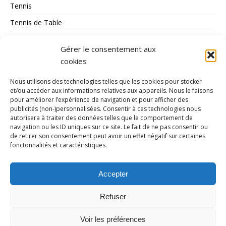
Tennis
Tennis de Table
Tous les Sports
Gérer le consentement aux
Triathlon
cookies
Voile
Nous utilisons des technologies telles que les cookies pour stocker
volley_ball
et/ou accéder aux informations relatives aux appareils. Nous le faisons
pour améliorer l’expérience de navigation et pour afficher des
water-polo
publicités (non-)personnalisées. Consentir à ces technologies nous
autorisera à traiter des données telles que le comportement de
navigation ou les ID uniques sur ce site. Le fait de ne pas consentir ou
MÉTA
de retirer son consentement peut avoir un effet négatif sur certaines
fonctonnalités et caractéristiques.
Connexion
Flux des publications
Accepter
Flux des commentaires
Refuser
Site de WordPress-FR
Voir les préférences