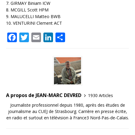
7. GIRMAY Biniam ICW
8. MCGILL Scott HPM
9. MALUCELLI Matteo BWB
10. VENTURINI Clement ACT
F
T
E
Li
P
a
w
m
n
ar
c
it
ai
k
ta
e
te
l
e
g
b
r
dI
e
o
n
r
o
A propos de JEAN-MARC DEVRED
1930 Articles
k
Journaliste professionnel depuis 1980, après des études de
journalisme au CUEJ de Strasbourg. Carrière en presse écrite,
en radio et surtout en télévision à France3 Nord-Pas-de-Calais.