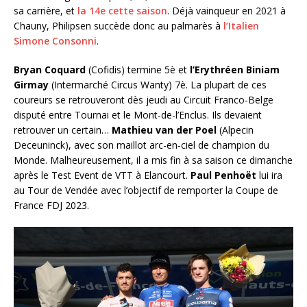
sa carrière, et
la 14e cette saison
. Déjà vainqueur en 2021 à
Chauny, Philipsen succède donc au palmarès à
l’Italien
Simone Consonni
.
Bryan Coquard
(Cofidis) termine 5è et
l’Erythréen Biniam
Girmay
(Intermarché Circus Wanty) 7è. La plupart de ces
coureurs se retrouveront dès jeudi au Circuit Franco-Belge
disputé entre Tournai et le Mont-de-l’Enclus. Ils devaient
retrouver un certain…
Mathieu van der Poel
(Alpecin
Deceuninck), avec son maillot arc-en-ciel de champion du
Monde. Malheureusement, il a mis fin à sa saison ce dimanche
après le Test Event de VTT à Elancourt.
Paul Penhoët
lui ira
au Tour de Vendée avec l’objectif de remporter la Coupe de
France FDJ 2023.