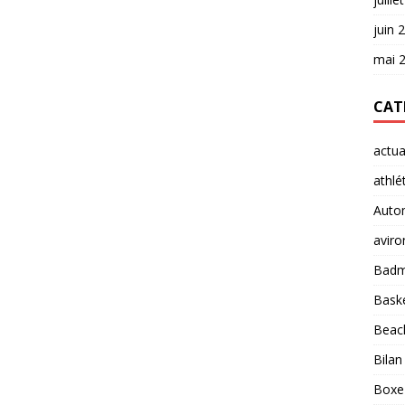
juin 
mai 
CAT
actua
athlé
Auto
aviro
Badm
Baske
Beach
Bilan
Boxe