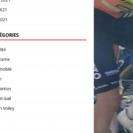
2021
2021
ÉGORIES
lité
tisme
mobile
n
inton
t-ball
 Volley