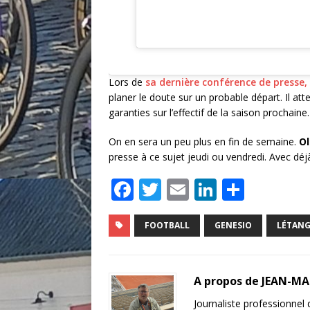
Lors de
sa dernière conférence de presse,
planer le doute sur un probable départ. Il at
garanties sur l’effectif de la saison prochain
On en sera un peu plus en fin de semaine.
Ol
presse à ce sujet jeudi ou vendredi. Avec d
F
T
E
Li
P
a
w
m
n
ar
c
it
ai
k
ta
FOOTBALL
GENESIO
LÉTAN
e
te
l
e
g
b
r
dI
e
A propos de JEAN-M
o
n
r
Journaliste professionnel