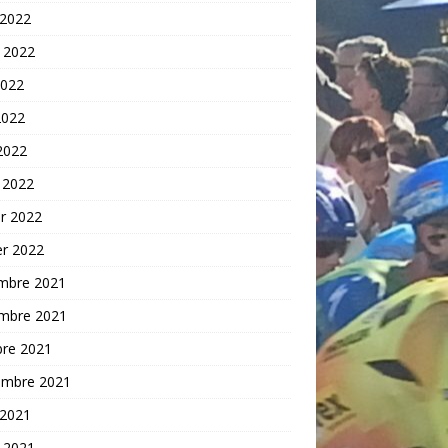
 2022
t 2022
2022
2022
 2022
 2022
er 2022
er 2022
mbre 2021
mbre 2021
bre 2021
embre 2021
 2021
t 2021