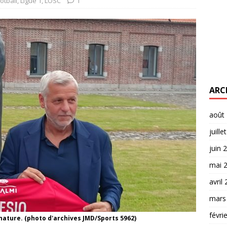
otball
,
Ligue 1
,
LOSC
1
ARC
août
juille
juin 
mai 
avril
mars
févri
gnature. (photo d'archives JMD/Sports 5962)