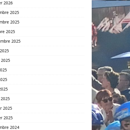
er 2026
mbre 2025
mbre 2025
bre 2025
embre 2025
 2025
t 2025
2025
2025
 2025
 2025
er 2025
er 2025
mbre 2024