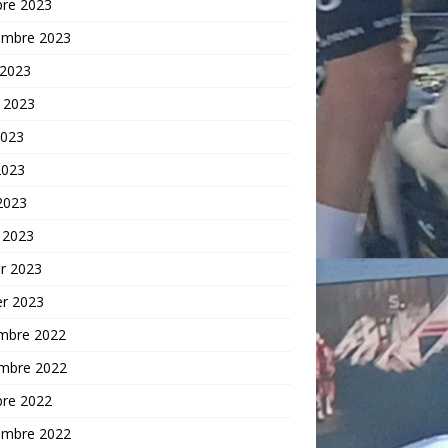
bre 2023
embre 2023
 2023
t 2023
2023
2023
 2023
 2023
er 2023
er 2023
mbre 2022
mbre 2022
bre 2022
embre 2022