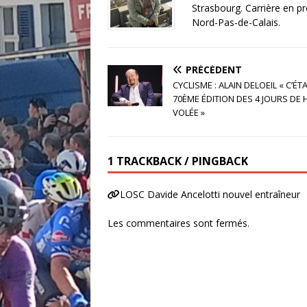
o
Strasbourg. Carrière en pr
Nord-Pas-de-Calais.
k
PRÉCÉDENT
CYCLISME : ALAIN DELOEIL « C’ÉT
70ÈME ÉDITION DES 4 JOURS DE
VOLÉE »
1 TRACKBACK / PINGBACK
LOSC Davide Ancelotti nouvel entraîneur
Les commentaires sont fermés.