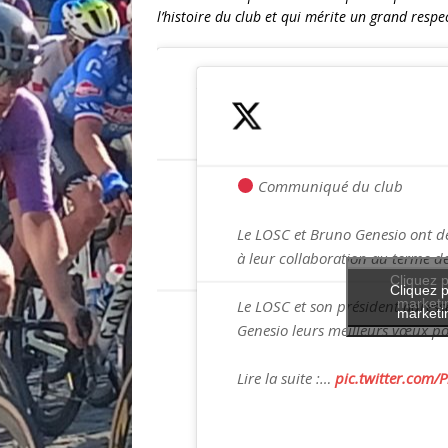
l’histoire du club et qui mérite un grand respec
Communiqué du club
Le LOSC et Bruno Genesio ont d
à leur collaboration au terme d
Cliquez p
Cliquez p
marketin
Le LOSC et son président adres
marketin
Genesio leurs meilleurs vœux po
Lire la suite :…
pic.twitter.com/