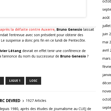
octo
sept
août
juille
 après la défaite contre Auxerre
,
Bruno Genesio
laissait
juin 
tendait l’entrevue avec son président pour obtenir des
e. Le suspense a donc pris fin en ce lundi de Pentecôte.
mai 
avril
ivier Létang
devrait en effet tenir une conférence de
éjà l’annonce du nom du successeur de
Bruno Genesio
?
mars
févri
janvi
G
LIGUE 1
LOSC
déce
nove
octo
ARC DEVRED
1927 Articles
sept
 depuis 1980, après des études de journalisme au CUEJ de