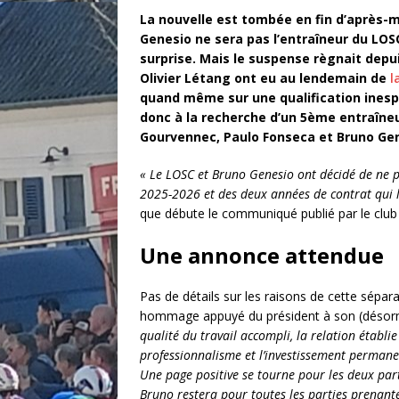
La nouvelle est tombée en fin d’après-m
Genesio ne sera pas l’entraîneur du LOS
surprise. Mais le suspense règnait depuis
Olivier Létang ont eu au lendemain de
l
quand même sur une qualification inespé
donc à la recherche d’un 5ème entraîneur
Gourvennec, Paulo Fonseca et Bruno Gen
« Le LOSC et Bruno Genesio ont décidé de ne p
2025-2026 et des deux années de contrat qui li
que débute le communiqué publié par le club
Une annonce attendue
Pas de détails sur les raisons de cette sép
hommage appuyé du président à son (désorm
qualité du travail accompli, la relation établi
professionnalisme et l’investissement permane
Une page positive se tourne pour les deux par
Bruno restera pour toutes les parties prenan