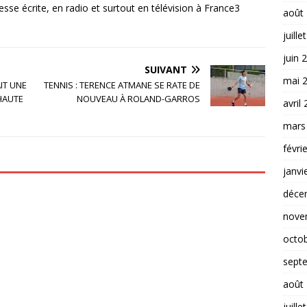
esse écrite, en radio et surtout en télévision à France3
août
juille
juin 
SUIVANT
mai 
AIT UNE
TENNIS : TERENCE ATMANE SE RATE DE
 HAUTE
NOUVEAU À ROLAND-GARROS
avril
mars
févri
janvi
déce
nove
octo
sept
août
juille