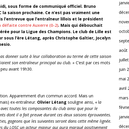
janvi
idi, sous forme de communiqué officiel. Bruno
déce
C la saison prochaine. Ce n’est pas vraiment une
 l’entrevue que l’entraîneur lillois et le président
nove
a défaite contre Auxerre (0-2)
.
Mais qui débouchait
octo
rée pour la Ligue des Champions. Le club de Lille est
 sous l’ère Létang, après Christophe Galtier, Jocelyn
sept
esio.
août
as donner suite à leur collaboration au terme de cette saison
juille
aient son entraîneur principal au club. »
C’est par ces mots
 peu avant 19h30.
juin 
mai 
avril
aration. Apparemment d’un commun accord. Mais un
mars
ais) ex-entraîneur.
Olivier Létang
souligne ainsi, « l
a
févri
e avec toutes les composantes du club ainsi que pour le
nts dont il a fait preuve durant ces deux saisons éprouvantes.
janvi
ties, gageons que les suivantes seront dans cette même lignée.
déce
tes du LOSC un acteur majeur qui aura marqué positivement