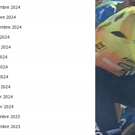
mbre 2024
bre 2024
embre 2024
 2024
t 2024
2024
2024
 2024
 2024
er 2024
er 2024
mbre 2023
mbre 2023