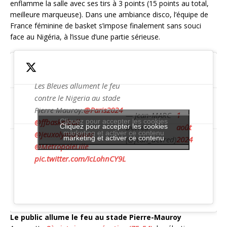
enflamme la salle avec ses tirs à 3 points (15 points au total,
meilleure marqueuse). Dans une ambiance disco, l’équipe de
France féminine de basket s’impose finalement sans souci
face au Nigéria, à l’issue d’une partie sérieuse.
Les Bleues allument le feu
contre le Nigeria au stade
Pierre Mauroy.
@Paris2024
— Jean-MARC
1
@ffbasketball
Cliquez pour accepter les cookies
Cliquez pour accepter les cookies
Devred
août
marketing et activer ce contenu
@jeuxolympiques
marketing et activer ce contenu
(@jean_devred)
2024
@MetropoleLille
pic.twitter.com/IcLohnCY9L
Le public allume le feu au stade Pierre-Mauroy