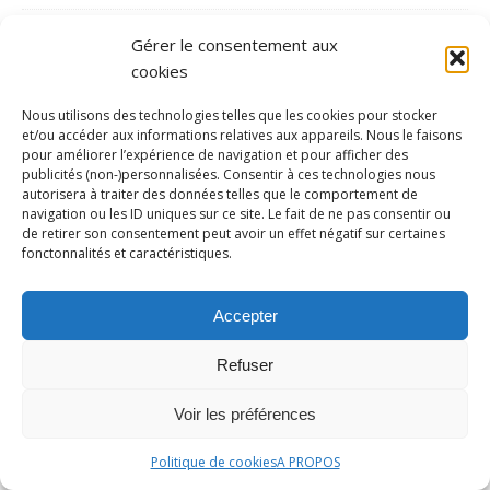
canoë-kayak
Gérer le consentement aux
Cyclisme
cookies
Dossier
Nous utilisons des technologies telles que les cookies pour stocker
Entretien
et/ou accéder aux informations relatives aux appareils. Nous le faisons
pour améliorer l’expérience de navigation et pour afficher des
Equitation
publicités (non-)personnalisées. Consentir à ces technologies nous
autorisera à traiter des données telles que le comportement de
escrime
navigation ou les ID uniques sur ce site. Le fait de ne pas consentir ou
de retirer son consentement peut avoir un effet négatif sur certaines
Evènement
fonctonnalités et caractéristiques.
Football
Golf
Accepter
Gymnastique
Refuser
Haltérophilie
Voir les préférences
Handball
Handisport
Politique de cookies
A PROPOS