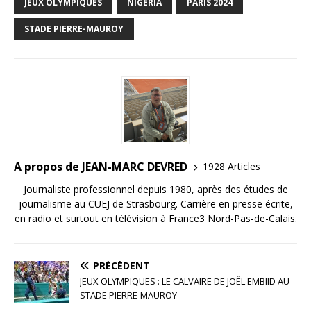
e
te
l
e
g
JEUX OLYMPIQUES
NIGÉRIA
PARIS 2024
b
r
dI
e
STADE PIERRE-MAUROY
o
n
r
o
k
A propos de JEAN-MARC DEVRED
1928 Articles
Journaliste professionnel depuis 1980, après des études de
journalisme au CUEJ de Strasbourg. Carrière en presse écrite,
en radio et surtout en télévision à France3 Nord-Pas-de-Calais.
PRÉCÉDENT
JEUX OLYMPIQUES : LE CALVAIRE DE JOËL EMBIID AU
STADE PIERRE-MAUROY