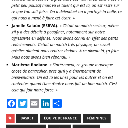
petit peu poussif mais vu le talent qui est là, on est resté sur
ce que l’on sait faire. On a défenduet on a partagé la balle, ce
qui nous a mené à faire cet écart. »
Janelle Salaün (ESBVA).
«
C’était un match sérieux, même
s’il y a des détails à peaufiner, notamment sur notre
agressivité en défense. Nous avons connu en effet des petits
relâchements. C’était un match très physique; on savait
qu’elles allaient nous rentrer dedans. A ce niveau là, ça frite…
Mais nous avons bien répondu. »
Marième Badiane
. «
Sincèrement, ce groupe a quelque
chose de particulier, prce qu’il y a énormément de
bienveillance. On est là les unes pour les autres et on est
contentes quand l’une d’entre nous fait un bon match. C’est
cela qui fait notre force
. »
F
T
E
Li
P
a
w
m
n
ar
c
it
ai
k
ta
BASKET
ÉQUIPE DE FRANCE
FÉMININES