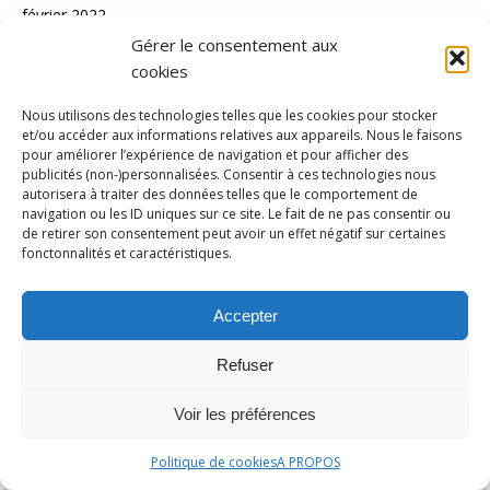
février 2022
Gérer le consentement aux
janvier 2022
cookies
décembre 2021
Nous utilisons des technologies telles que les cookies pour stocker
novembre 2021
et/ou accéder aux informations relatives aux appareils. Nous le faisons
pour améliorer l’expérience de navigation et pour afficher des
octobre 2021
publicités (non-)personnalisées. Consentir à ces technologies nous
septembre 2021
autorisera à traiter des données telles que le comportement de
navigation ou les ID uniques sur ce site. Le fait de ne pas consentir ou
août 2021
de retirer son consentement peut avoir un effet négatif sur certaines
fonctonnalités et caractéristiques.
juillet 2021
juin 2021
Accepter
mai 2021
Refuser
CATÉGORIES
Voir les préférences
actualité
Politique de cookies
A PROPOS
athlétisme