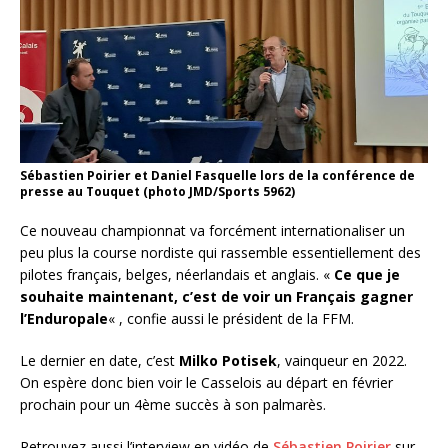
Sébastien Poirier et Daniel Fasquelle lors de la conférence de
presse au Touquet (photo JMD/Sports 5962)
Ce nouveau championnat va forcément internationaliser un
peu plus la course nordiste qui rassemble essentiellement des
pilotes français, belges, néerlandais et anglais. «
Ce que je
souhaite maintenant, c’est de voir un Français gagner
l’Enduropale
« , confie aussi le président de la FFM.
Le dernier en date, c’est
Milko Potisek
, vainqueur en 2022.
On espère donc bien voir le Casselois au départ en février
prochain pour un 4ème succès à son palmarès.
Retrouvez aussi l’interview en vidéo de
Sébastien Poirier
sur