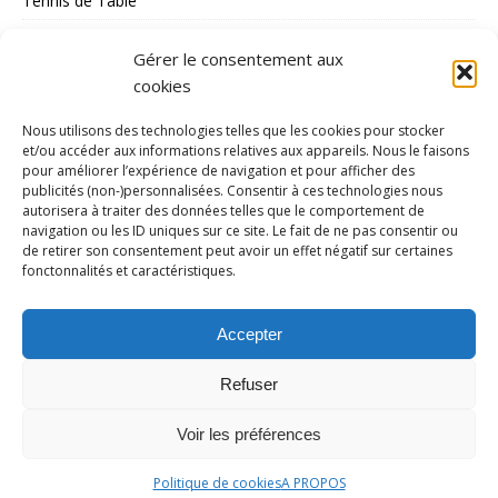
Tennis de Table
Tous les Sports
Gérer le consentement aux
Triathlon
cookies
Voile
Nous utilisons des technologies telles que les cookies pour stocker
volley_ball
et/ou accéder aux informations relatives aux appareils. Nous le faisons
pour améliorer l’expérience de navigation et pour afficher des
water-polo
publicités (non-)personnalisées. Consentir à ces technologies nous
autorisera à traiter des données telles que le comportement de
navigation ou les ID uniques sur ce site. Le fait de ne pas consentir ou
MÉTA
de retirer son consentement peut avoir un effet négatif sur certaines
fonctonnalités et caractéristiques.
Connexion
Flux des publications
Accepter
Flux des commentaires
Refuser
Site de WordPress-FR
Voir les préférences
Politique de cookies
A PROPOS
Copyright © 2026 | Thème WordPress par
MH Themes