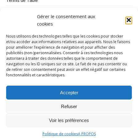
Tennis de Table
Tous les Sports
Gérer le consentement aux
Triathlon
cookies
Voile
Nous utilisons des technologies telles que les cookies pour stocker
volley_ball
et/ou accéder aux informations relatives aux appareils. Nous le faisons
pour améliorer l’expérience de navigation et pour afficher des
water-polo
publicités (non-)personnalisées. Consentir à ces technologies nous
autorisera à traiter des données telles que le comportement de
navigation ou les ID uniques sur ce site. Le fait de ne pas consentir ou
MÉTA
de retirer son consentement peut avoir un effet négatif sur certaines
fonctonnalités et caractéristiques.
Connexion
Flux des publications
Accepter
Flux des commentaires
Refuser
Site de WordPress-FR
Voir les préférences
Politique de cookies
A PROPOS
Copyright © 2026 | Thème WordPress par
MH Themes