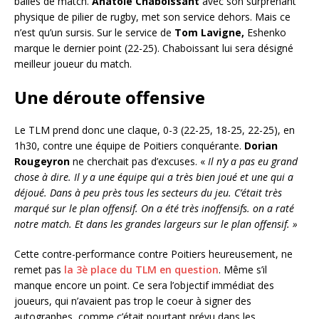
balles de match.
Anatole Chaboissant
avec son surprenant
physique de pilier de rugby, met son service dehors. Mais ce
n’est qu’un sursis. Sur le service de
Tom Lavigne,
Eshenko
marque le dernier point (22-25). Chaboissant lui sera désigné
meilleur joueur du match.
Une déroute offensive
Le TLM prend donc une claque, 0-3 (22-25, 18-25, 22-25), en
1h30, contre une équipe de Poitiers conquérante.
Dorian
Rougeyron
ne cherchait pas d’excuses. «
Il n’y a pas eu grand
chose à dire. Il y a une équipe qui a très bien joué et une qui a
déjoué. Dans à peu près tous les secteurs du jeu. C’était très
marqué sur le plan offensif. On a été très inoffensifs. on a raté
notre match. Et dans les grandes largeurs sur le plan offensif. »
Cette contre-performance contre Poitiers heureusement, ne
remet pas
la 3è place du TLM en question
. Même s’il
manque encore un point. Ce sera l’objectif immédiat des
joueurs, qui n’avaient pas trop le coeur à signer des
autographes, comme c’était pourtant prévu dans les