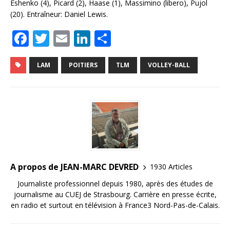
Eshenko (4), Picard (2), Haase (1), Massimino (libero), Pujol
(20). Entraîneur: Daniel Lewis.
F
T
E
Li
P
a
w
m
n
ar
c
it
ai
k
ta
LAM
POITIERS
TLM
VOLLEY-BALL
e
te
l
e
g
b
r
dI
e
o
n
r
o
k
A propos de JEAN-MARC DEVRED
1930 Articles
Journaliste professionnel depuis 1980, après des études de
journalisme au CUEJ de Strasbourg. Carrière en presse écrite,
en radio et surtout en télévision à France3 Nord-Pas-de-Calais.