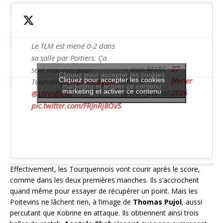
Le TLM est mené 0-2 dans
sa salle par Poitiers. Ça
— Jean-MARC
27
sent mauvais pour
Cliquez pour accepter les cookies
Cliquez pour accepter les cookies
Devred
février
Tourcoing.
@TLMVolleyBall
marketing et activer ce contenu
marketing et activer ce contenu
(@jean_devred)
2026
@LNVofficiel
pic.twitter.com/FRJnRj8OVS
Effectivement, les Tourquennois vont courir après le score,
comme dans les deux premières manches. Ils s’accrochent
quand même pour essayer de récupérer un point. Mais les
Poitevins ne lâchent rien, à l’image de
Thomas Pujol
, aussi
percutant que Kobrine en attaque. Ils obtiennent ainsi trois