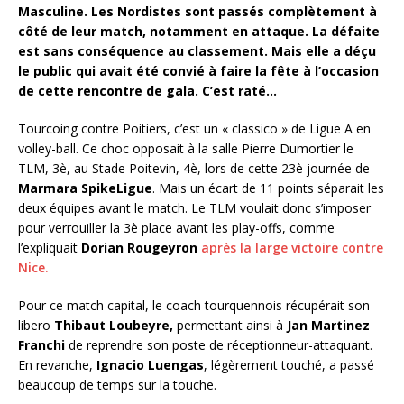
Masculine. Les Nordistes sont passés complètement à
côté de leur match, notamment en attaque. La défaite
est sans conséquence au classement. Mais elle a déçu
le public qui avait été convié à faire la fête à l’occasion
de cette rencontre de gala. C’est raté…
Tourcoing contre Poitiers, c’est un « classico » de Ligue A en
volley-ball. Ce choc opposait à la salle Pierre Dumortier le
TLM, 3è, au Stade Poitevin, 4è, lors de cette 23è journée de
Marmara SpikeLigue
. Mais un écart de 11 points séparait les
deux équipes avant le match. Le TLM voulait donc s’imposer
pour verrouiller la 3è place avant les play-offs, comme
l’expliquait
Dorian Rougeyron
après la large victoire contre
Nice.
Pour ce match capital, le coach tourquennois récupérait son
libero
Thibaut Loubeyre,
permettant ainsi à
Jan Martinez
Franchi
de reprendre son poste de réceptionneur-attaquant.
En revanche,
Ignacio Luengas
, légèrement touché, a passé
beaucoup de temps sur la touche.