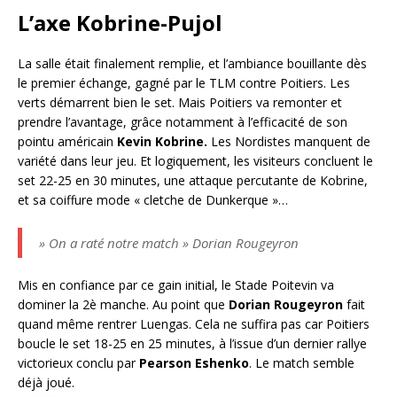
L’axe Kobrine-Pujol
La salle était finalement remplie, et l’ambiance bouillante dès
le premier échange, gagné par le TLM contre Poitiers. Les
verts démarrent bien le set. Mais Poitiers va remonter et
prendre l’avantage, grâce notamment à l’efficacité de son
pointu américain
Kevin Kobrine.
Les Nordistes manquent de
variété dans leur jeu. Et logiquement, les visiteurs concluent le
set 22-25 en 30 minutes, une attaque percutante de Kobrine,
et sa coiffure mode « cletche de Dunkerque »…
» On a raté notre match » Dorian Rougeyron
Mis en confiance par ce gain initial, le Stade Poitevin va
dominer la 2è manche. Au point que
Dorian Rougeyron
fait
quand même rentrer Luengas. Cela ne suffira pas car Poitiers
boucle le set 18-25 en 25 minutes, à l’issue d’un dernier rallye
victorieux conclu par
Pearson Eshenko
. Le match semble
déjà joué.