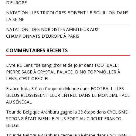
D’EUROPE
NATATION : LES TRICOLORES BOIVENT LE BOUILLON DANS
LA SEINE
NATATION : DES NORDISTES AMBITIEUX AUX
CHAMPIONNATS D’EUROPE À PARIS
COMMENTAIRES RÉCENTS
Livre RC Lens "de sang, d'or et de joie"
dans
FOOTBALL :
PIERRE SAGE À CRYSTAL PALACE, DINO TOPPMÖLLER À
LENS, C’EST OFFICIEL
France Irak : 3-0 en Coupe du Monde
dans
FOOTBALL : LES
BLEUS RÉUSSISSENT LEUR ENTRÉE DANS LE MONDIAL FACE
AU SÉNÉGAL
Tour de Belgique Aranburu gagne la 3è étape
dans
CYCLISME :
STRONG ÉTAIT BIEN LE PLUS FORT AU CIRCUIT FRANCO-
BELGE
Tour de Belgique Aranburu gagne la 3è étape
dans
CYCLISME :