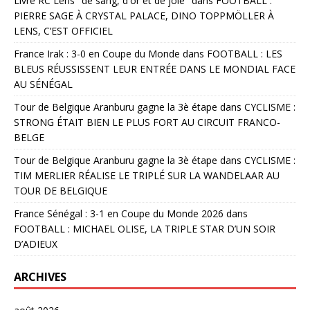
Livre RC Lens "de sang, d'or et de joie"
dans
FOOTBALL :
PIERRE SAGE À CRYSTAL PALACE, DINO TOPPMÖLLER À
LENS, C’EST OFFICIEL
France Irak : 3-0 en Coupe du Monde
dans
FOOTBALL : LES
BLEUS RÉUSSISSENT LEUR ENTRÉE DANS LE MONDIAL FACE
AU SÉNÉGAL
Tour de Belgique Aranburu gagne la 3è étape
dans
CYCLISME :
STRONG ÉTAIT BIEN LE PLUS FORT AU CIRCUIT FRANCO-
BELGE
Tour de Belgique Aranburu gagne la 3è étape
dans
CYCLISME :
TIM MERLIER RÉALISE LE TRIPLÉ SUR LA WANDELAAR AU
TOUR DE BELGIQUE
France Sénégal : 3-1 en Coupe du Monde 2026
dans
FOOTBALL : MICHAEL OLISE, LA TRIPLE STAR D’UN SOIR
D’ADIEUX
ARCHIVES