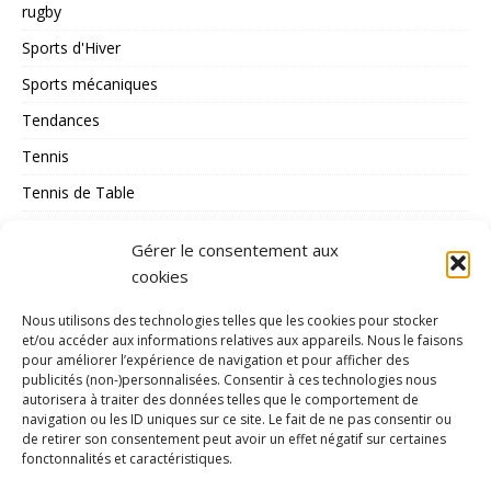
rugby
Sports d'Hiver
Sports mécaniques
Tendances
Tennis
Tennis de Table
Tous les Sports
Gérer le consentement aux
Triathlon
cookies
Voile
Nous utilisons des technologies telles que les cookies pour stocker
volley_ball
et/ou accéder aux informations relatives aux appareils. Nous le faisons
pour améliorer l’expérience de navigation et pour afficher des
water-polo
publicités (non-)personnalisées. Consentir à ces technologies nous
autorisera à traiter des données telles que le comportement de
navigation ou les ID uniques sur ce site. Le fait de ne pas consentir ou
MÉTA
de retirer son consentement peut avoir un effet négatif sur certaines
fonctonnalités et caractéristiques.
Connexion