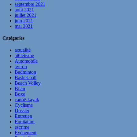
septembre 2021
août 2021
juillet 2021
juin 2021
mai 2021
Catégories
actualité
athlétisme
Automobile
aviron
Badminton
Basket-ball
Beach Volley
Bilan
Boxe
canoë-kayak
Cyclisme
Dossier
Entretien
Equitation
escrime
Evènement