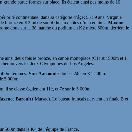
 grande partie formés sur place. Ils étaient ainsi pas moins de 10
périorité continentale, dans sa catégorie d’âge: 55-59 ans. Virginie
é: le bronze en K2 mixte sur 500m aux côtés d’un certain…
Maxime
monte donc sur la 3è marche du podium en K2 mixte 500m, derrière le
he ainsi deux fois le bronze, en canoë monoplace (C1) sur 500m et 1
n chemin vers les Jeux Olympiques de Los Angeles.
K2 500m femmes.
Yuri Aarnoudse
lui est 24è en K1 500m.
de 5 000m..
 il se classe également 11è, et 7è sur le 5 000m.
axence Barouh
( Marsac). Le bateau français parvient en finale B et
 sur 500m dans le K4 de l’équipe de France.