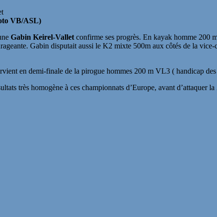
hoto VB/ASL)
eune
Gabin Keirel-Vallet
confirme ses progrès. En kayak homme 200 m K
courageante. Gabin disputait aussi le K2 mixte 500m aux côtés de la vi
rvient en demi-finale de la pirogue hommes 200 m VL3 ( handicap des me
ultats très homogène à ces championnats d’Europe, avant d’attaquer la