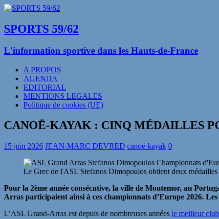
SPORTS 59/62
L'information sportive dans les Hauts-de-France
A PROPOS
AGENDA
EDITORIAL
MENTIONS LEGALES
Politique de cookies (UE)
CANOË-KAYAK : CINQ MÉDAILLES P
15 juin 2026
JEAN-MARC DEVRED
canoë-kayak
0
Le Grec de l'ASL Stefanos Dimopoulos obtient deux médaille
Pour la 2ème année consécutive, la ville de Montemor, au Portuga
Arras participaient ainsi à ces championnats d’Europe 2026. Les 
L’ASL Grand-Arras est depuis de nombreuses années
le meilleur clu