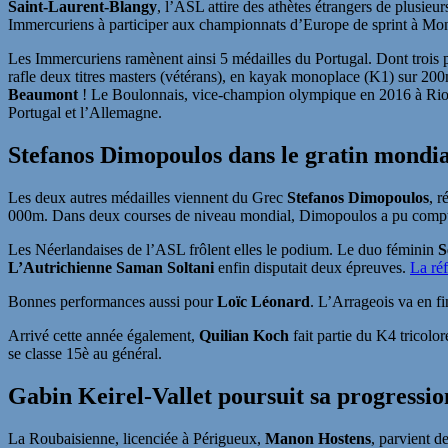
Saint-Laurent-Blangy
, l’ASL attire des athètes étrangers de plusieu
Immercuriens à participer aux championnats d’Europe de sprint à Mon
Les Immercuriens ramènent ainsi 5 médailles du Portugal. Dont trois p
rafle deux titres masters (vétérans), en kayak monoplace (K1) sur 20
Beaumont
! Le Boulonnais, vice-champion olympique en 2016 à Rio, é
Portugal et l’Allemagne.
Stefanos Dimopoulos dans le gratin mondia
Les deux autres médailles viennent du Grec
Stefanos Dimopoulos
, 
000m. Dans deux courses de niveau mondial, Dimopoulos a pu compter 
Les Néerlandaises de l’ASL frôlent elles le podium. Le duo féminin
S
L’Autrichienne Saman Soltani
enfin
disputait deux épreuves.
La réf
Bonnes performances aussi pour
Loïc Léonard
. L’Arrageois va en f
Arrivé cette année également,
Quilian Koch
fait partie du K4 tricolo
se classe 15è au général.
Gabin Keirel-Vallet poursuit sa progressio
La Roubaisienne, licenciée à Périgueux,
Manon Hostens
, parvient d