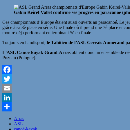
Gabin Keirel-Vallet confirme ses progrès en paracanoë (p
Ces championnats d’Europe étaient aussi ouverts au paracanoé. Le j
grâce à sa 3è place en série. Une finale où il prend une 7è place en
montré déjà performant en terminant 5è en finale.
Toujours en handisport,
le Tahitien de l’ASL Gervais Aumerand
pa
L’ASL Canoë-kayak Grand-Arras
obtient donc un ensemble de rés
Poznan (Pologne).
Facebook
Twitter
Email
LinkedIn
Partager
Arras
ASL
canoë-kayak