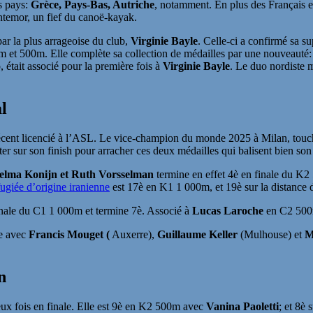
rs pays:
Grèce, Pays-Bas, Autriche
, notamment. En plus des Français en
temor, un fief du canoë-kayak.
ar la plus arrageoise du club,
Virginie Bayle
. Celle-ci a confirmé sa su
0m et 500m. Elle complète sa collection de médailles par une nouveaut
tait associé pour la première fois à
Virginie Bayle
. Le duo nordiste 
l
récent licencié à l’ASL. Le vice-champion du monde 2025 à Milan, touc
sur son finish pour arracher ces deux médailles qui balisent bien so
elma Konijn et Ruth Vorsselman
termine en effet 4è en finale du 
ugiée d’origine iranienne
est 17è en K1 1 000m, et 19è sur la distance 
inale du C1 1 000m et termine 7è. Associé à
Lucas Laroche
en C2 500m,
re avec
Francis Mouget (
Auxerre),
Guillaume Keller
(Mulhouse) et
M
n
eux fois en finale. Elle est 9è en K2 500m avec
Vanina Paoletti
; et 8è