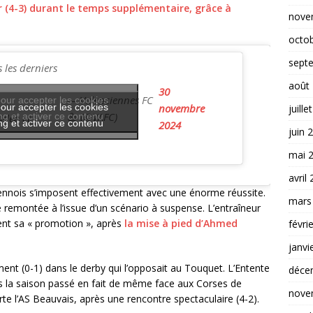
 (4-3) durant le temps supplémentaire, grâce à
nove
octo
sept
ans les derniers
août
30
— Valenciennes FC
our accepter les cookies
our accepter les cookies
novembre
juille
🦢 (@VAFC)
g et activer ce contenu
idéo et
g et activer ce contenu
2024
juin 
mai 
avril
iennois s’imposent effectivement avec une énorme réussite.
mars
e remontée à l’issue d’un scénario à suspense. L’entraîneur
nt sa « promotion », après
la mise à pied d’Ahmed
févri
janvi
lement (0-1) dans le derby qui l’opposait au Touquet. L’Entente
déce
s la saison passé en fait de même face aux Corses de
nove
e l’AS Beauvais, après une rencontre spectaculaire (4-2).