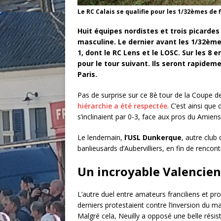
Le RC Calais se qualifie pour les 1/32èmes de
Huit équipes nordistes et trois picardes
masculine. Le dernier avant les 1/32èmes
1, dont le RC Lens et le LOSC. Sur les 8 
pour le tour suivant. Ils seront rapidemen
Paris.
Pas de surprise sur ce 8è tour de la Coupe d
hiérarchie a été respectée
. C’est ainsi qu
s’inclinaient par 0-3, face aux pros du Amiens
Le lendemain,
l’USL Dunkerque
, autre club 
banlieusards d’Aubervilliers, en fin de rencont
Un incroyable Valencien
L’autre duel entre amateurs franciliens et p
derniers protestaient contre l’inversion du m
Malgré cela, Neuilly a opposé une belle rési