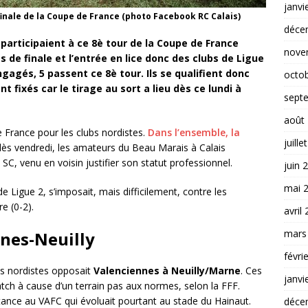
janvi
 finale de la Coupe de France (photo Facebook RC Calais)
déce
 participaient à ce 8è tour de la Coupe de France
nove
 de finale et l’entrée en lice donc des clubs de Ligue
engagés, 5 passent ce 8è tour. Ils se qualifient donc
octo
t fixés car le tirage au sort a lieu dès ce lundi à
sept
août
e France pour les clubs nordistes.
Dans l’ensemble, la
juille
e dès vendredi, les amateurs du Beau Marais à Calais
 SC, venu en voisin justifier son statut professionnel.
juin 
mai 
de Ligue 2, s’imposait, mais difficilement, contre les
re (0-2).
avril
mars
nes-Neuilly
févri
ros nordistes opposait
Valenciennes à Neuilly/Marne
. Ces
janvi
atch à cause d’un terrain pas aux normes, selon la FFF.
stance au VAFC qui évoluait pourtant au stade du Hainaut.
déce