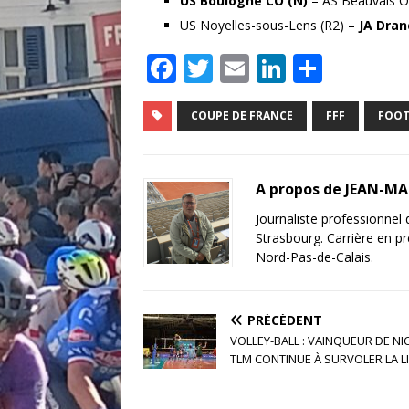
US Boulogne CO (N)
– AS Beauvais Oi
US Noyelles-sous-Lens (R2) –
JA Dran
F
T
E
Li
P
a
w
m
n
ar
c
it
ai
k
ta
COUPE DE FRANCE
FFF
FOOT
e
te
l
e
g
b
r
dI
e
A propos de JEAN-M
o
n
r
Journaliste professionnel
o
Strasbourg. Carrière en pr
Nord-Pas-de-Calais.
k
PRÉCÉDENT
VOLLEY-BALL : VAINQUEUR DE NIC
TLM CONTINUE À SURVOLER LA L