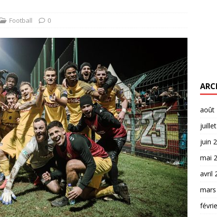
Football
0
ARC
août
juille
juin 
mai 
avril
mars
févri