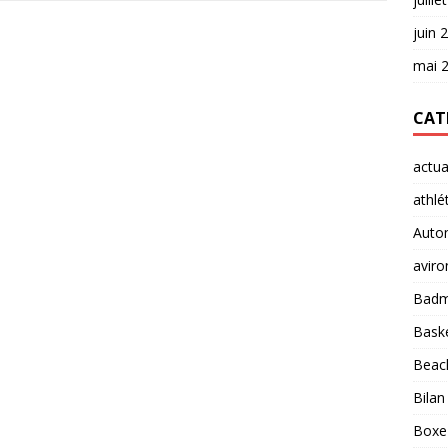
juin 
mai 
CAT
actua
athlé
Auto
aviro
Badm
Baske
Beach
Bilan
Boxe