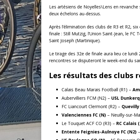
Les artésiens de Noyelles\Lens en revanche 
deux échelons au-dessus.
Après l’élimination des clubs de R3 et R2, six
finale : Still Mutzig, l’Union Saint-Jean, le F
Saint Joseph (Martinique).
Le tirage des 32e de finale aura lieu ce lund
rencontres se disputeront le week-end du s
Les résultats des clubs 
Calais Beau Marais Football (R1) –
Ami
Aubervilliers FCM (N2) –
USL Dunkerq
FC Liancourt Clermont (R2) –
Quevill
Valenciennes FC (N)
– Neuilly-sur-Ma
Le Touquet ACF CO (R3) –
RC Calais 
Entente Feignies-Aulnoye FC (N2)
–