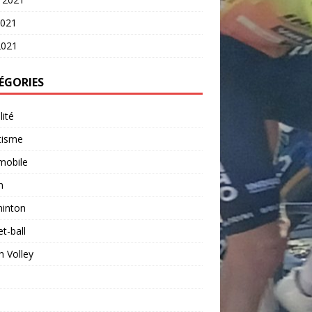
2021
2021
ÉGORIES
lité
tisme
mobile
n
inton
t-ball
 Volley