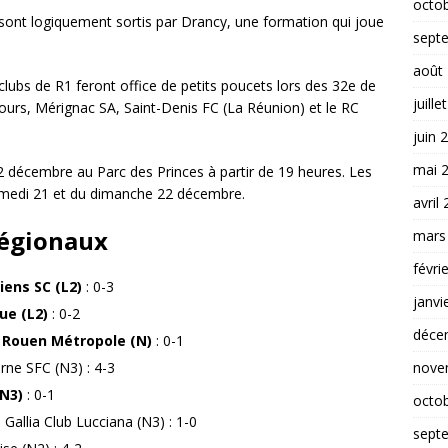
octo
sont logiquement sortis par Drancy, une formation qui joue
sept
août
 clubs de R1 feront office de petits poucets lors des 32e de
juille
C Tours, Mérignac SA, Saint-Denis FC (La Réunion) et le RC
juin 
mai 
i 2 décembre au Parc des Princes à partir de 19 heures. Les
amedi 21 et du dimanche 22 décembre.
avril
régionaux
mars
févri
ens SC (L2)
: 0-3
janvi
ue (L2)
: 0-2
déce
y Rouen Métropole (N)
: 0-1
nove
rne SFC (N3) : 4-3
(N3)
: 0-1
octo
 Gallia Club Lucciana (N3) : 1-0
sept