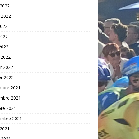
 2022
t 2022
2022
2022
 2022
 2022
er 2022
er 2022
mbre 2021
mbre 2021
bre 2021
embre 2021
 2021
t 2021