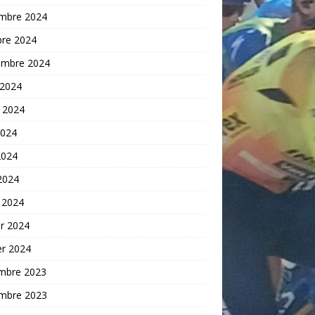
mbre 2024
bre 2024
embre 2024
 2024
t 2024
2024
2024
 2024
 2024
er 2024
er 2024
mbre 2023
mbre 2023