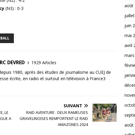
se (N2) : 4-2
août
cy
(N3) : 0-3
juille
juin 
mai 
BALL
avril
mars
ARC DEVRED
1929 Articles
févri
 depuis 1980, après des études de journalisme au CUEJ de
janvi
esse écrite, en radio et surtout en télévision à France3
déce
nove
octo
SUIVANT
E, LE
RAID AVENTURE : DEUX RAMEUSES
sept
IGUE A
GRAVELINOISES REMPORTENT LE RAID
AMAZONES 2024
août
juille