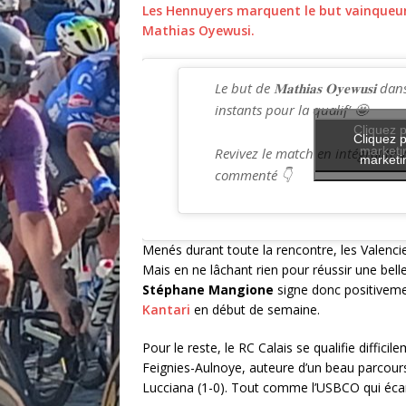
Les Hennuyers marquent le but vainqueur
Mathias Oyewusi.
Le but de 𝐌𝐚𝐭𝐡𝐢𝐚𝐬 𝐎𝐲𝐞𝐰𝐮𝐬𝐢 d
instants pour la qualif’ 🤩
Cliquez p
Cliquez p
marketin
Revivez le match en intégralité v
marketin
commenté 👇
Menés durant toute la rencontre, les Valenc
Mais en ne lâchant rien pour réussir une bell
Stéphane Mangione
signe donc positiveme
Kantari
en début de semaine.
Pour le reste, le RC Calais se qualifie diffici
Feignies-Aulnoye, auteure d’un beau parcour
Lucciana (1-0). Tout comme l’USBCO qui écart