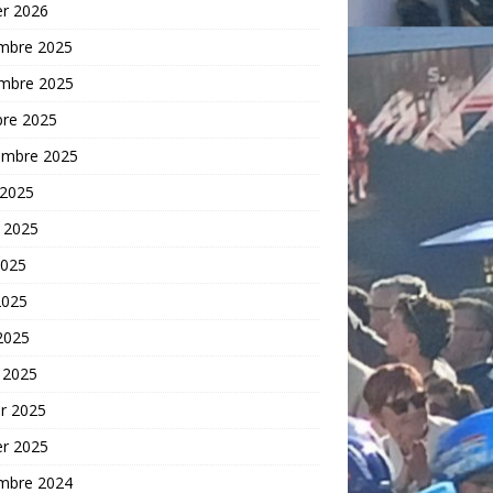
er 2026
mbre 2025
mbre 2025
bre 2025
embre 2025
 2025
t 2025
2025
2025
 2025
 2025
er 2025
er 2025
mbre 2024