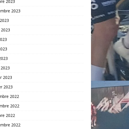
bre 2023
embre 2023
 2023
t 2023
2023
2023
 2023
 2023
er 2023
er 2023
mbre 2022
mbre 2022
bre 2022
embre 2022