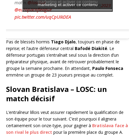
marketing et activer ce contenu
matin.
@losclive
marketing et activer ce contenu
(@jean_devred)
2023
@europacnfleague
pic.twitter.com/uqCpUikDEA
Pas de blessés hormis
Tiago Djalo
, toujours en phase de
reprise; et l’autre défenseur central
Bafodé
Diakité
. Le
défenseur portugais s’entraînait seul sous la direction d’un
préparateur physique, avant de retrouver probablement le
groupe la semaine prochaine. En attendant,
Paulo Fonseca
emmène un groupe de 23 joueurs presque au complet.
Slovan Bratislava – LOSC: un
match décisif
L’entraîneur lillois veut assurer rapidement la qualification de
son équipe pour le tour suivant. C’est pourquoi il alignera
certainement son onze-type, pour gagner à
Bratislava face à
son rival le plus direct
pour la première place du groupe A.