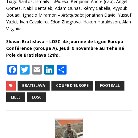
Tiago Santos, Ismaïly –
Milieux
: Benjamin André (cap), Angel
Gomes, Nabil Bentaleb, Adam Ounas, Rémy Cabella, Ayyoub
Bouadi, Ignacio Miramon –
Attaquants
: Jonathan David, Yussuf
Yazici, Ivan Cavaleiro, Edon Zhegrova, Hakon Haraldsson, Alan
Virginius.
Slovan Bratislava – LOSC. 4è journée de Ligue Europa
Conférence (Groupa A). Jeudi 9 novembre au Tehelné
Pole de Bratislava (21h).
F
T
E
Li
P
a
w
m
n
ar
c
it
ai
k
ta
BRATISLAVA
COUPE D'EUROPE
FOOTBALL
e
te
l
e
g
LILLE
LOSC
b
r
dI
e
o
n
r
o