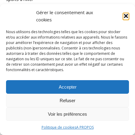
Sports mécaniques
Gérer le consentement aux
Tendances
cookies
Tennis
Nous utilisons des technologies telles que les cookies pour stocker
et/ou accéder aux informations relatives aux appareils. Nous le faisons
Tennis de Table
pour améliorer l’expérience de navigation et pour afficher des
publicités (non-)personnalisées. Consentir à ces technologies nous
Tous les Sports
autorisera à traiter des données telles que le comportement de
Triathlon
navigation ou les ID uniques sur ce site. Le fait de ne pas consentir ou
de retirer son consentement peut avoir un effet négatif sur certaines
Voile
fonctonnalités et caractéristiques.
volley_ball
Accepter
water-polo
Refuser
MÉTA
Voir les préférences
Connexion
Politique de cookies
A PROPOS
Flux des publications