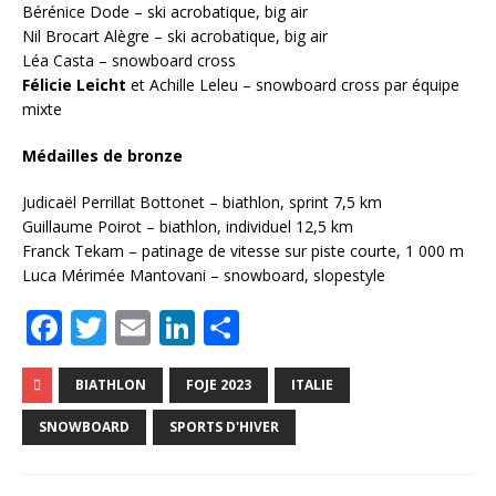
Bérénice Dode – ski acrobatique, big air
Nil Brocart Alègre – ski acrobatique, big air
Léa Casta – snowboard cross
Félicie Leicht
et Achille Leleu – snowboard cross par équipe
mixte
Médailles de bronze
Judicaël Perrillat Bottonet – biathlon, sprint 7,5 km
Guillaume Poirot – biathlon, individuel 12,5 km
Franck Tekam – patinage de vitesse sur piste courte, 1 000 m
Luca Mérimée Mantovani – snowboard, slopestyle
F
T
E
Li
P
a
w
m
n
ar
c
it
ai
k
ta
BIATHLON
FOJE 2023
ITALIE
e
te
l
e
g
SNOWBOARD
SPORTS D'HIVER
b
r
dI
e