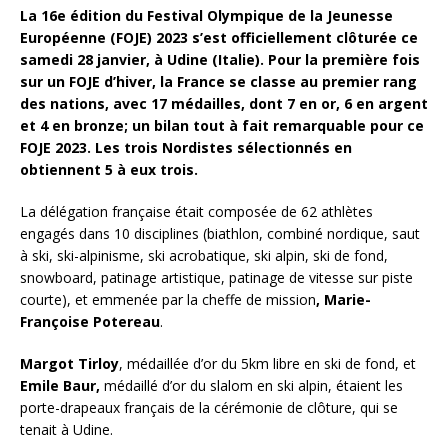
La 16e édition du Festival Olympique de la Jeunesse
Européenne (FOJE) 2023 s’est officiellement clôturée ce
samedi 28 janvier, à Udine (Italie).
Pour la première fois
sur un FOJE d’hiver, la France se classe au premier rang
des nations, avec 17 médailles, dont 7 en or, 6 en argent
et 4 en bronze; un bilan tout à fait remarquable pour ce
FOJE 2023.
Les trois Nordistes sélectionnés en
obtiennent 5 à eux trois.
La délégation française était composée de 62 athlètes
engagés dans 10 disciplines (biathlon, combiné nordique, saut
à ski, ski-alpinisme, ski acrobatique, ski alpin, ski de fond,
snowboard, patinage artistique, patinage de vitesse sur piste
courte), et emmenée par la cheffe de mission
, Marie-
Françoise Potereau
.
Margot Tirloy
, médaillée d’or du 5km libre en ski de fond, et
Emile Baur,
médaillé d’or du slalom en ski alpin, étaient les
porte-drapeaux français de la cérémonie de clôture, qui se
tenait à Udine.