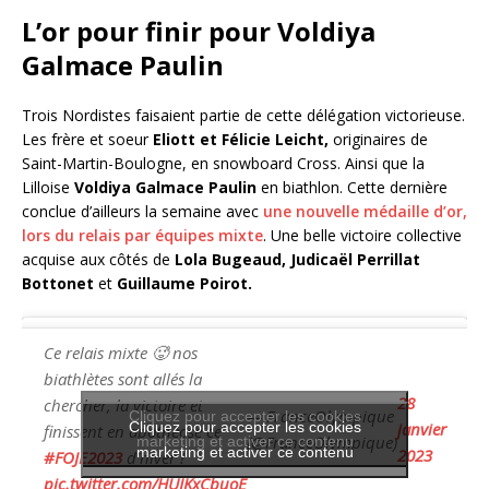
L’or pour finir pour Voldiya
Galmace Paulin
Trois Nordistes faisaient partie de cette délégation victorieuse.
Les frère et soeur
Eliott et Félicie Leicht,
originaires de
Saint-Martin-Boulogne, en snowboard Cross. Ainsi que la
Lilloise
Voldiya Galmace Paulin
en biathlon. Cette dernière
conclue d’ailleurs la semaine avec
une nouvelle médaille d’or,
lors du relais par équipes mixte
. Une belle victoire collective
acquise aux côtés de
Lola Bugeaud, Judicaël Perrillat
Bottonet
et
Guillaume Poirot.
Ce relais mixte 🥵 nos
biathlètes sont allés la
28
chercher, la victoire et
— FranceOlympique
Cliquez pour accepter les cookies
Cliquez pour accepter les cookies
janvier
finissent en apothéose ce
(@FranceOlympique)
marketing et activer ce contenu
marketing et activer ce contenu
2023
#FOJE2023
d’hiver !
pic.twitter.com/HUJKxCbuoE