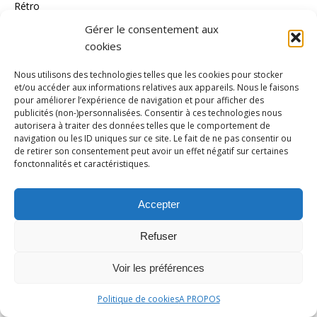
Rétro
Gérer le consentement aux
rugby
cookies
Sports d'Hiver
Nous utilisons des technologies telles que les cookies pour stocker
Sports mécaniques
et/ou accéder aux informations relatives aux appareils. Nous le faisons
Tendances
pour améliorer l’expérience de navigation et pour afficher des
publicités (non-)personnalisées. Consentir à ces technologies nous
Tennis
autorisera à traiter des données telles que le comportement de
navigation ou les ID uniques sur ce site. Le fait de ne pas consentir ou
Tennis de Table
de retirer son consentement peut avoir un effet négatif sur certaines
fonctonnalités et caractéristiques.
Tous les Sports
Triathlon
Accepter
Voile
Refuser
volley_ball
water-polo
Voir les préférences
MÉTA
Politique de cookies
A PROPOS