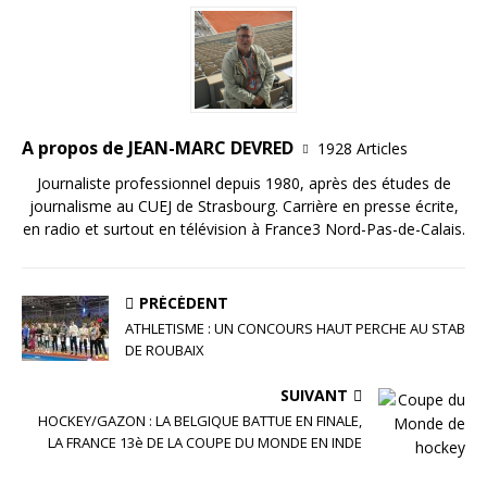
o
n
r
o
k
A propos de JEAN-MARC DEVRED
1928 Articles
Journaliste professionnel depuis 1980, après des études de
journalisme au CUEJ de Strasbourg. Carrière en presse écrite,
en radio et surtout en télévision à France3 Nord-Pas-de-Calais.
PRÉCÉDENT
ATHLETISME : UN CONCOURS HAUT PERCHE AU STAB
DE ROUBAIX
SUIVANT
HOCKEY/GAZON : LA BELGIQUE BATTUE EN FINALE,
LA FRANCE 13è DE LA COUPE DU MONDE EN INDE