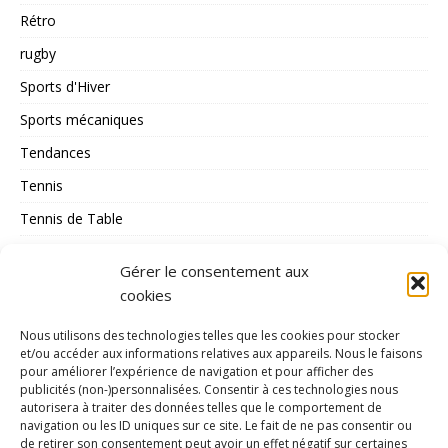
Rétro
rugby
Sports d'Hiver
Sports mécaniques
Tendances
Tennis
Tennis de Table
Tous les Sports
Gérer le consentement aux
Triathlon
cookies
Voile
Nous utilisons des technologies telles que les cookies pour stocker
volley_ball
et/ou accéder aux informations relatives aux appareils. Nous le faisons
pour améliorer l’expérience de navigation et pour afficher des
water-polo
publicités (non-)personnalisées. Consentir à ces technologies nous
autorisera à traiter des données telles que le comportement de
navigation ou les ID uniques sur ce site. Le fait de ne pas consentir ou
MÉTA
de retirer son consentement peut avoir un effet négatif sur certaines