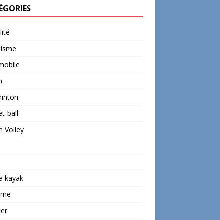
ÉGORIES
lité
tisme
mobile
n
inton
t-ball
 Volley
ë-kayak
isme
ier