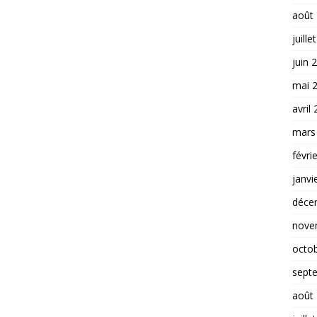
août
juille
juin 
mai 
avril
mars
févri
janvi
déce
nove
octo
sept
août