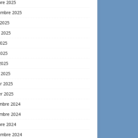
bre 2025
embre 2025
 2025
t 2025
2025
2025
 2025
 2025
er 2025
er 2025
mbre 2024
mbre 2024
bre 2024
embre 2024