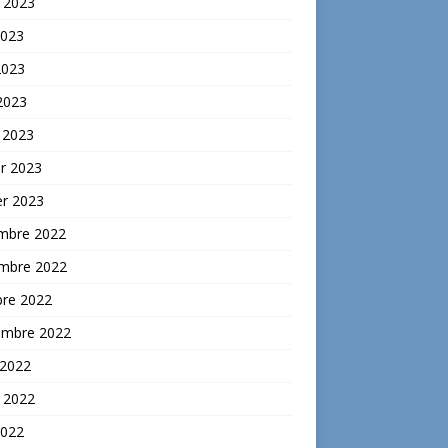
t 2023
2023
2023
 2023
 2023
er 2023
er 2023
mbre 2022
mbre 2022
bre 2022
embre 2022
 2022
t 2022
2022