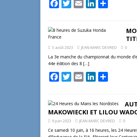
F
T
E
Li
P
ac
w
m
n
ar
e
itt
ai
k
ta
b
er
l
e
g
MO
TI
o
dI
er
5 août 2023
JEAN-MARC DEVRED
0
o
n
La 3e manche du championnat du monde d’en
k
44e édition des 8
[…]
F
T
E
Li
P
ac
w
m
n
ar
e
itt
ai
k
ta
b
er
l
e
g
AUT
MAKOWIECKI ET LILOU WAD
o
dI
er
9 juin 2023
JEAN-MARC DEVRED
0
o
n
Ce samedi 10 juin, à 16 heures, les 24 He
k
d’Endurance de la FIA, fêteront leur Centenai