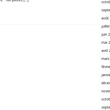
octo
sept
août
juille
juin 
mai 
avril
mars
févri
janvi
déce
nove
octo
sept