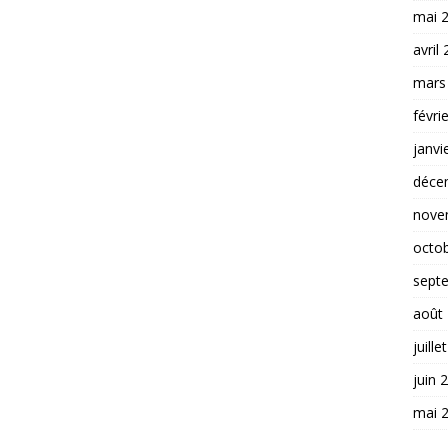
mai 
avril
mars
févri
janvi
déce
nove
octo
sept
août
juille
juin 
mai 