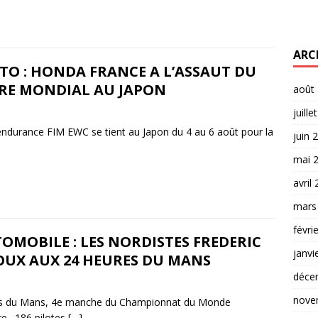
ARC
TO : HONDA FRANCE A L’ASSAUT DU
TRE MONDIAL AU JAPON
août
juille
durance FIM EWC se tient au Japon du 4 au 6 août pour la
juin 
mai 
avril
mars
févri
OMOBILE : LES NORDISTES FREDERIC
janvi
OUX AUX 24 HEURES DU MANS
déce
nove
ures du Mans, 4e manche du Championnat du Monde
re. 186 pilotes
[…]