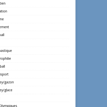
tien
ation
ime
ement
all
astique
rophilie
all
isport
ey/gazon
ey/glace
t
 Olympiques