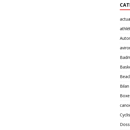
CAT
actua
athlé
Auto
aviro
Badm
Baske
Beach
Bilan
Boxe
cano
Cycl
Doss