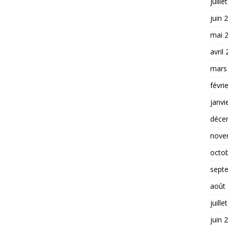
juille
juin 
mai 
avril
mars
févri
janvi
déce
nove
octo
sept
août
juille
juin 