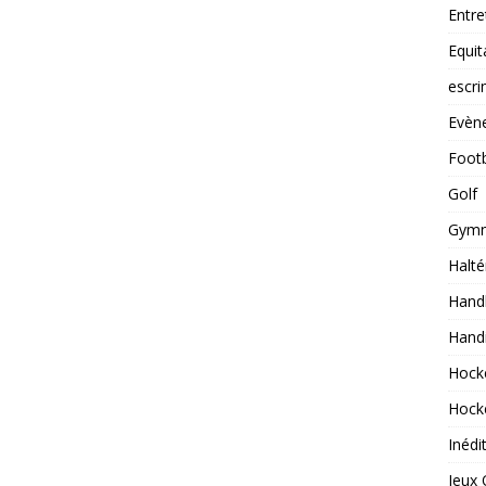
Entre
Equit
escr
Evèn
Footb
Golf
Gymn
Halté
Handb
Hand
Hock
Hock
Inédi
Jeux