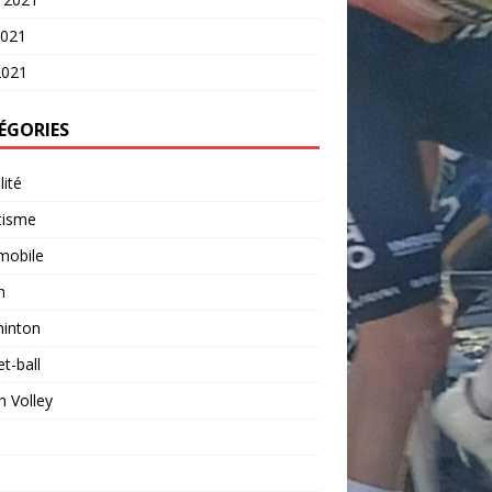
2021
2021
ÉGORIES
lité
tisme
mobile
n
inton
t-ball
 Volley