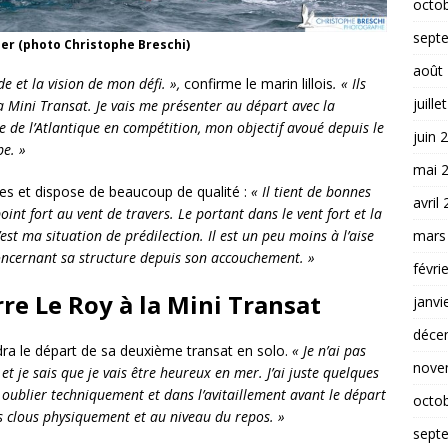
octo
sept
ier (photo Christophe Breschi)
août
e et la vision de mon défi. »,
confirme le marin lillois
. « Ils
juille
 Mini Transat. Je vais me présenter au départ avec la
e de l’Atlantique en compétition, mon objectif avoué depuis le
juin 
e. »
mai 
ves et dispose de beaucoup de qualité :
« Il tient de bonnes
avril
nt fort au vent de travers. Le portant dans le vent fort et la
st ma situation de prédilection. Il est un peu moins à l’aise
mars
concernant sa structure depuis son accouchement. »
févri
re Le Roy à la Mini Transat
janvi
déce
dra le départ de sa deuxième transat en solo.
« Je n’ai pas
nove
t je sais que je vais être heureux en mer. J’ai juste quelques
n oublier techniquement et dans l’avitaillement avant le départ
octo
es clous physiquement et au niveau du repos. »
sept