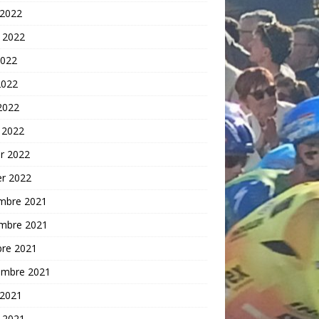
 2022
t 2022
2022
2022
 2022
 2022
er 2022
er 2022
mbre 2021
mbre 2021
bre 2021
embre 2021
 2021
t 2021