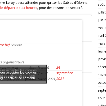
re Leroy devra attendre pour quitter les Sables d’Olonne.
août
 le départ de 24 heures
, pour des raisons de sécurité.
juille
juin 
mai 
avril
mars
roChef
reporté
févri
janvi
es organisateurs
déce
— Mini Transat
24
 garantir la
our accepter les cookies
our accepter les cookies
EuroChef 2021
septembre
 derniers
nove
g et activer ce contenu
g et activer ce contenu
(@MiniTransat2021)
2021
eptembre à 14
octo
sept
août
juille