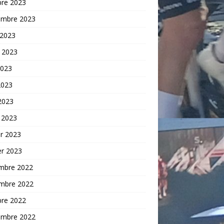
bre 2023
embre 2023
 2023
t 2023
2023
2023
 2023
 2023
er 2023
er 2023
mbre 2022
mbre 2022
bre 2022
embre 2022