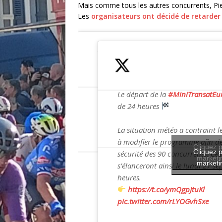
Mais comme tous les autres concurrents, Pier
Les
organisateurs ont décidé de retarder
Le départ de la
#MiniTransatEu
de 24 heures
La situation météo a contraint l
à modifier le programme afin de
Cliquez p
Cliquez p
sécurité des 90 concurrents. Ces
marketin
marketin
s’élanceront ainsi le lundi 27 s
heures.
https://t.co/ymQgpJtuKl
pic.twitter.com/rLYOGvhSxe