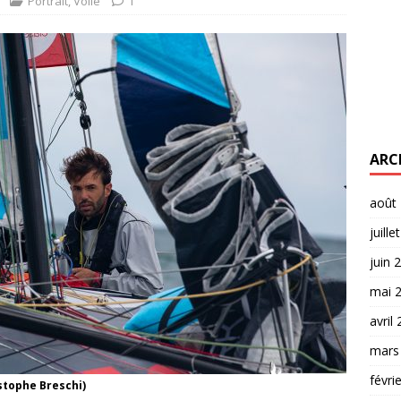
Portrait
,
Voile
1
ARC
août
juille
juin 
mai 
avril
mars
févri
stophe Breschi)