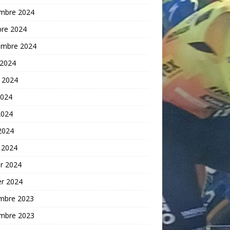
mbre 2024
bre 2024
embre 2024
 2024
t 2024
2024
2024
 2024
 2024
er 2024
er 2024
mbre 2023
mbre 2023