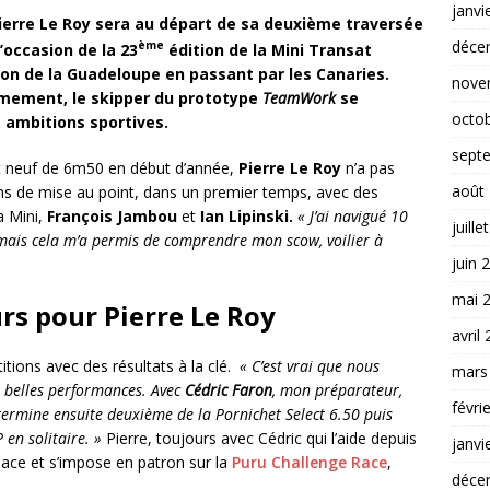
janvi
ierre Le Roy sera au départ de sa deuxième traversée
déce
ème
’occasion de la 23
édition de la Mini Transat
ion de la Guadeloupe en passant par les Canaries.
nove
mement, le skipper du prototype
TeamWork
se
octo
s ambitions sportives.
sept
nt neuf de 6m50 en début d’année,
Pierre Le Roy
n’a pas
août
ns de mise au point, dans un premier temps, avec des
a Mini,
François Jambou
et
Ian Lipinski.
« J’ai navigué 10
juille
 mais cela m’a permis de comprendre mon scow, voilier à
juin 
mai 
rs pour Pierre Le Roy
avril
titions avec des résultats à la clé.
« C’est vrai que nous
mars
e belles performances. Avec
Cédric Faron
, mon préparateur,
févri
termine ensuite deuxième de la Pornichet Select 6.50 puis
 en solitaire. »
Pierre, toujours avec Cédric qui l’aide depuis
janvi
place et s’impose en patron sur la
Puru Challenge Race
,
déce