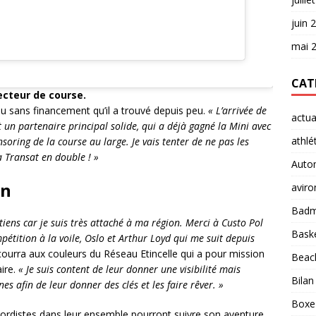
juin 
mai 
CAT
ecteur de course.
ieu sans financement qu’il a trouvé depuis peu.
« L’arrivée de
actua
 un partenaire principal solide, qui a déjà gagné la Mini avec
athlé
nsoring de la course au large. Je vais tenter de ne pas les
a Transat en double ! »
Auto
on
aviro
Badm
 tiens car je suis très attaché à ma région. Merci à Custo Pol
Baske
étition à la voile, Oslo et Arthur Loyd qui me suit depuis
 courra aux couleurs du Réseau Etincelle qui a pour mission
Beach
aire.
« Je suis content de leur donner une visibilité mais
Bilan
es afin de leur donner des clés et les faire rêver. »
Boxe
Nordistes dans leur ensemble pourront suivre son aventure