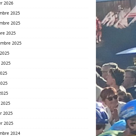
er 2026
mbre 2025
mbre 2025
bre 2025
embre 2025
 2025
t 2025
2025
2025
 2025
 2025
er 2025
er 2025
mbre 2024