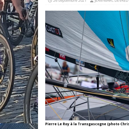
26 septembre 2021
JEAN-MARC DEVRED
Pierre Le Roy à la Transgascogne (photo Chri