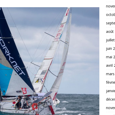
nove
octo
sept
août
juille
juin 
mai 
avril
mars
févri
janvi
déce
nove