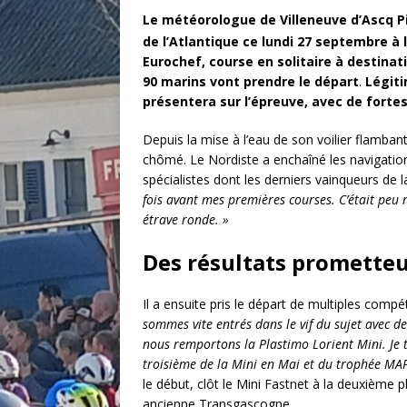
Le météorologue de Villeneuve d’Ascq P
de l’Atlantique ce lundi 27 septembre à l
Eurochef, course en solitaire à destinat
90 marins vont prendre le départ
.
Légiti
présentera sur l’épreuve, avec de forte
Depuis la mise à l’eau de son voilier flamba
chômé. Le Nordiste a enchaîné les navigatio
spécialistes dont les derniers vainqueurs de l
fois avant mes premières courses. C’était peu
étrave ronde. »
Des résultats prometteu
Il a ensuite pris le départ de multiples compé
sommes vite entrés dans le vif du sujet avec d
nous remportons la Plastimo Lorient Mini. Je 
troisième de la Mini en Mai et du trophée MAP
le début, clôt le Mini Fastnet à la deuxième 
ancienne Transgascogne.