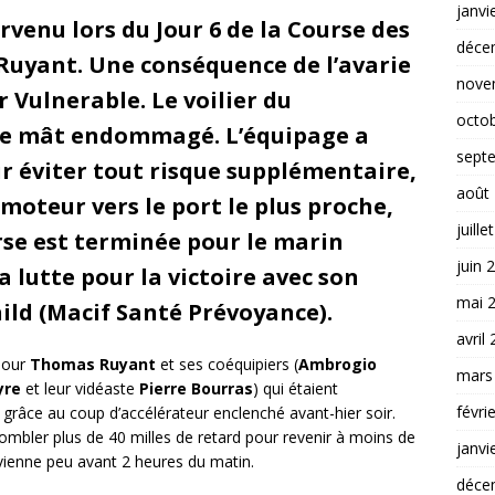
janvi
rvenu lors du Jour 6 de la Course des
déce
Ruyant. Une conséquence de l’avarie
nove
 Vulnerable. Le voilier du
octo
de mât endommagé. L’équipage a
sept
ur éviter tout risque supplémentaire,
août
moteur vers le port le plus proche,
juille
rse est terminée pour le marin
juin 
la lutte pour la victoire avec son
mai 
ld (Macif Santé Prévoyance).
avril
 pour
Thomas Ruyant
et ses coéquipiers (
Ambrogio
mars
yre
et leur vidéaste
Pierre Bourras
) qui étaient
févri
grâce au coup d’accélérateur enclenché avant-hier soir.
combler plus de 40 milles de retard pour revenir à moins de
janvi
urvienne peu avant 2 heures du matin.
déce