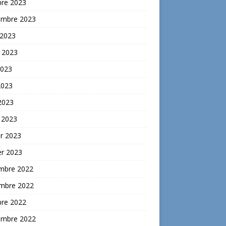
bre 2023
embre 2023
 2023
t 2023
2023
2023
 2023
 2023
er 2023
er 2023
mbre 2022
mbre 2022
bre 2022
embre 2022