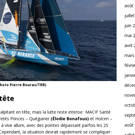
août
juille
juin 
mai 
avril
mars
févri
janvi
déce
hoto Pierre Bouras/TRR)
nove
tête
octo
alpitant en tête, mais la lutte reste intense : MACIF Santé
sept
Petits Princes – Quéguiner
(Élodie Bonafous)
et Holcim –
août
à vive allure, avec des pointes dépassant parfois les 25
Cependant, la situation devrait rapidement se compliquer :
juille