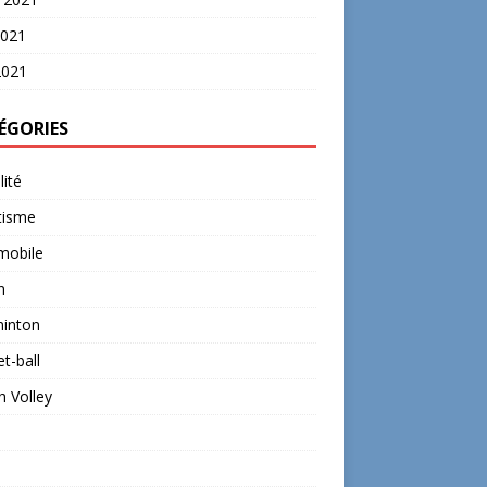
2021
2021
ÉGORIES
lité
tisme
mobile
n
inton
t-ball
 Volley