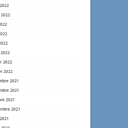
 2022
t 2022
2022
2022
 2022
 2022
er 2022
er 2022
mbre 2021
mbre 2021
bre 2021
embre 2021
 2021
t 2021