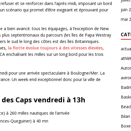
t refuser et se renforcer dans l’après-midi, imposant un bord
juin 
n scénario qui promet d’être exigeant et éprouvant pour
mai 
otte a bien avancé. tous les équipages, à l’exception de New
CAT
 plus septentrionaux du parcours (les îles de Papa Westray
vers le sud le long des côtes est des îles Britanniques.
ues,
la flotte évolue toujours à des vitesses élevées
,
actua
A enchaînant les milles sur un long bord pour les trois
athlé
Auto
amedi pour une arrivée spectaculaire à Boulogne/Mer. La
aviro
 France. Un week-end exceptionnel donc pour la ville de
Badm
Baske
 des Caps vendredi à 13h
Beach
) à 260 milles nautiques de l’arrivée
Bilan
rinces-Queguiner) à 40 mn
Boxe