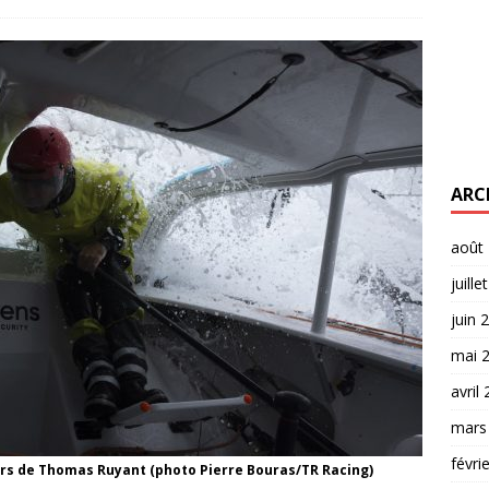
ARC
août
juille
juin 
mai 
avril
mars
févri
ers de Thomas Ruyant (photo Pierre Bouras/TR Racing)