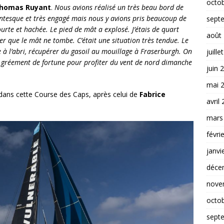
octo
homas Ruyant
.
Nous avions réalisé un très beau bord de
dantesque et très engagé mais nous y avions pris beaucoup de
sept
courte et hachée. Le pied de mât a explosé. J’étais de quart
août
er que le mât ne tombe. C’était une situation très tendue. Le
 à l’abri, récupérer du gasoil au mouillage à Fraserburgh. On
juille
un gréement de fortune pour profiter du vent de nord dimanche
juin 
mai 
 dans cette Course des Caps, après celui de
Fabrice
avril
mars
févri
janvi
déce
nove
octo
sept