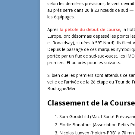
selon les dernières prévisions, le vent devrai
au près serré dans 20 à 23 nœuds de sud — u
les équipages.
Après
la pétole du début de course
, la fl
Europe, ont désormais dépassé les points les
et Ronaldsay), situées à 59° Nord). Ils filent 
Depuis le passage de ces marques symboliq
portée par un flux de sud-sud-ouest, les IMOC
premiers. Et au près pour les suivants.
Si bien que les premiers sont attendus ce s
veille de l’arrivée de la 2è étape du Tour de
Boulogne/Mer.
Classement de la Course
Sam Goodchild (Macif Santé Prévoyance
Elodie Bonafous (Association Petits P
Nicolas Lunven (Holcim-PRB) à 70 mn