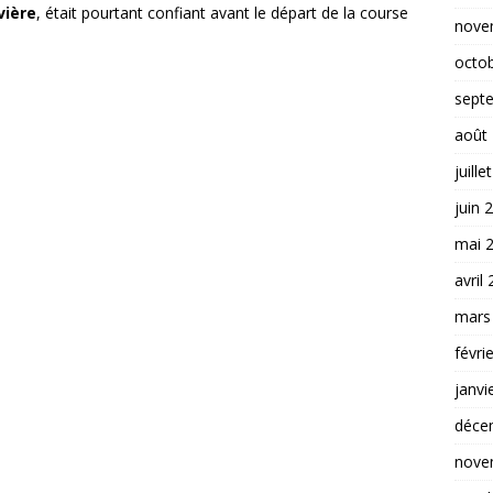
ière
, était pourtant confiant avant le départ de la course
nove
octo
sept
août
juille
juin 
mai 
avril
mars
févri
janvi
déce
nove