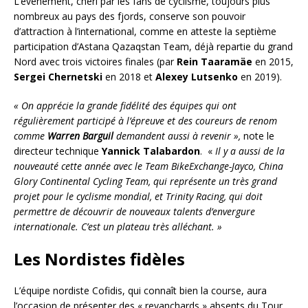
L’évènement, chéri par les fans de cyclisme, toujours plus
nombreux au pays des fjords, conserve son pouvoir
d’attraction à l’international, comme en atteste la septième
participation d’Astana Qazaqstan Team, déjà repartie du grand
Nord avec trois victoires finales (par
Rein Taaramäe
en 2015,
Sergei Chernetski
en 2018 et
Alexey Lutsenko
en 2019).
« On apprécie la grande fidélité des équipes qui ont
régulièrement participé à l’épreuve et des coureurs de renom
comme
Warren Barguil
demandent aussi à revenir »,
note le
directeur technique
Yannick Talabardon
. «
Il y a aussi de la
nouveauté cette année avec le Team BikeExchange-Jayco, China
Glory Continental Cycling Team, qui représente un très grand
projet pour le cyclisme mondial, et Trinity Racing, qui doit
permettre de découvrir de nouveaux talents d’envergure
internationale. C’est un plateau très alléchant. »
Les Nordistes fidèles
L’équipe nordiste Cofidis, qui connaît bien la course, aura
l’occasion de présenter des « revanchards » absents du Tour