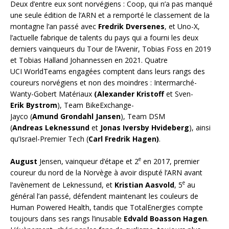
Deux d’entre eux sont norvégiens : Coop, qui n’a pas manqué
une seule édition de l’ARN et a remporté le classement de la
montagne l’an passé avec
Fredrik Dversenes
, et Uno-X,
l’actuelle fabrique de talents du pays qui a fourni les deux
derniers vainqueurs du Tour de l’Avenir, Tobias Foss en 2019
et Tobias Halland Johannessen en 2021. Quatre
UCI WorldTeams engagées comptent dans leurs rangs des
coureurs norvégiens et non des moindres : Intermarché-
Wanty-Gobert Matériaux
(Alexander Kristoff
et Sven-
Erik Bystrom
), Team BikeExchange-
Jayco (
Amund Grondahl Jansen
), Team DSM
(
Andreas Leknessund
et
Jonas Iversby Hvideberg
), ainsi
qu’Israel-Premier Tech (
Carl Fredrik Hagen)
.
e
August
Jensen, vainqueur d’étape et 2
en 2017, premier
coureur du nord de la Norvège à avoir disputé l’ARN avant
e
l’avènement de Leknessund, et
Kristian Aasvold
, 5
au
général l’an passé, défendent maintenant les couleurs de
Human Powered Health, tandis que TotalEnergies compte
toujours dans ses rangs l’inusable
Edvald Boasson Hagen
.