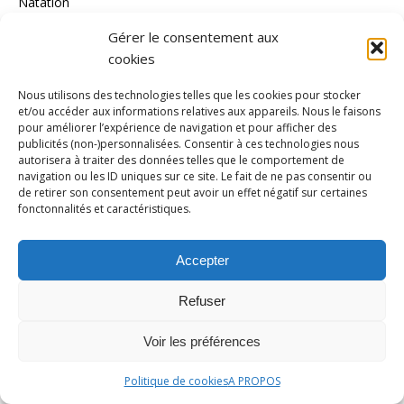
Natation
Polémique
Gérer le consentement aux
cookies
Portrait
Présentation
Nous utilisons des technologies telles que les cookies pour stocker
et/ou accéder aux informations relatives aux appareils. Nous le faisons
Raid
pour améliorer l’expérience de navigation et pour afficher des
publicités (non-)personnalisées. Consentir à ces technologies nous
RC Lens
autorisera à traiter des données telles que le comportement de
navigation ou les ID uniques sur ce site. Le fait de ne pas consentir ou
Rétro
de retirer son consentement peut avoir un effet négatif sur certaines
fonctonnalités et caractéristiques.
rugby
Sports d'Hiver
Accepter
Sports mécaniques
Tendances
Refuser
Tennis
Voir les préférences
Tennis de Table
Politique de cookies
A PROPOS
Tous les Sports