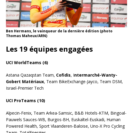
Ben Hermans, le vainqueur de la dernière édition (photo
Thomas Maheux/ARN)
Les 19 équipes engagées
UCI WorldTeams (6)
Astana Qazaqstan Team,
Cofidis
, I
ntermarché-Wanty-
Gobert Matériaux
, Team BikeExchange-Jayco, Team DSM,
Israel-Premier Tech
UCI ProTeams (10)
Alpecin-Fenix, Team Arkea-Samsic, B&B Hotels-KTM, Bingoal-
Pauwels Sauces-WB, Burgos-BH, Euskaltel-Euskadi, Human
Powered Health, Sport Vlaanderen-Baloise, Uno-X Pro Cycling
Team, TotalEnergies