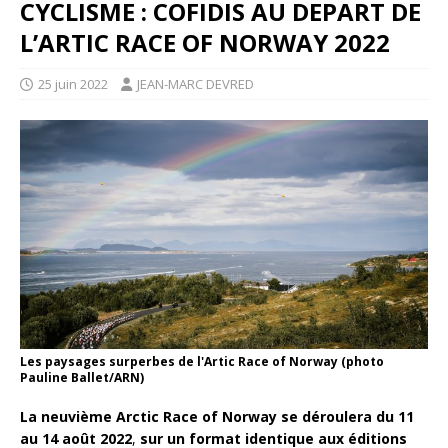
CYCLISME : COFIDIS AU DEPART DE
L’ARTIC RACE OF NORWAY 2022
25 juin 2022
JEAN-MARC DEVRED
Les paysages surperbes de l'Artic Race of Norway (photo
Pauline Ballet/ARN)
La neuvième Arctic Race of Norway
se déroulera du 11
au 14 août
2022
,
sur un format identique aux éditions