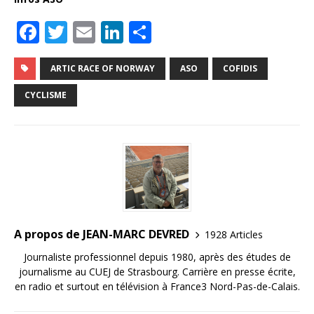
F
T
E
Li
P
a
w
m
n
ar
c
it
ai
k
ta
ARTIC RACE OF NORWAY
ASO
COFIDIS
e
te
l
e
g
CYCLISME
b
r
dI
e
o
n
r
o
k
A propos de JEAN-MARC DEVRED
1928 Articles
Journaliste professionnel depuis 1980, après des études de
journalisme au CUEJ de Strasbourg. Carrière en presse écrite,
en radio et surtout en télévision à France3 Nord-Pas-de-Calais.