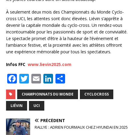
À seulement deux mois des Championnats du Monde Cyclo-
cross UCI, les attentes sont donc élevées. Liévin s’apprête à
devenir la capitale mondiale du cyclo-cross. Un rendez-vous
incontournable pour les passionnés de sport et de convivialité.
Le spectacle promet d’être à la hauteur de l’événement et
l’ambiance festive, et la proximité avec les athlètes offriront
une expérience mémorable pour tous les spectateurs.
Infos FFC
www.lievin2025.com
F
T
E
Li
P
a
w
m
n
ar
c
it
ai
k
ta
CHAMPIONNATS DU MONDE
CYCLOCROSS
e
te
l
e
g
LIÉVIN
UCI
b
r
dI
e
PRÉCÉDENT
o
n
r
RALLYE : ADRIEN FOURMAUX CHEZ HYUNDAI EN 2025