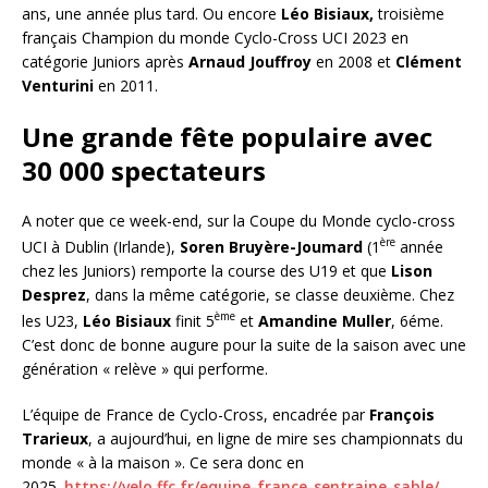
ans, une année plus tard. Ou encore
Léo Bisiaux,
troisième
français Champion du monde Cyclo-Cross UCI 2023 en
catégorie Juniors après
Arnaud Jouffroy
en 2008 et
Clément
Venturini
en 2011.
Une grande fête populaire avec
30 000 spectateurs
A noter que ce week-end, sur la Coupe du Monde cyclo-cross
ère
UCI à Dublin (Irlande),
Soren Bruyère-Joumard
(1
année
chez les Juniors) remporte la course des U19 et que
Lison
Desprez
, dans la même catégorie, se classe deuxième. Chez
ème
les U23,
Léo Bisiaux
finit 5
et
Amandine Muller
, 6éme.
C’est donc de bonne augure pour la suite de la saison avec une
génération « relève » qui performe.
L’équipe de France de Cyclo-Cross, encadrée par
François
Trarieux
, a aujourd’hui, en ligne de mire ses championnats du
monde « à la maison ». Ce sera donc en
2025.
https://velo.ffc.fr/equipe-france-sentraine-sable/