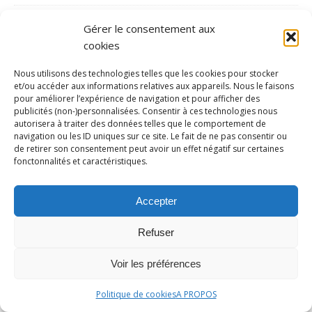
Hockey/gazon
Gérer le consentement aux
Hockey/glace
cookies
Inédit
Nous utilisons des technologies telles que les cookies pour stocker
Jeux Olympiques
et/ou accéder aux informations relatives aux appareils. Nous le faisons
pour améliorer l’expérience de navigation et pour afficher des
Jeux paralympiques
publicités (non-)personnalisées. Consentir à ces technologies nous
autorisera à traiter des données telles que le comportement de
Judo
navigation ou les ID uniques sur ce site. Le fait de ne pas consentir ou
de retirer son consentement peut avoir un effet négatif sur certaines
Karaté
fonctonnalités et caractéristiques.
Kayak Polo
kitesurf
Accepter
Ligue 1
Refuser
Ligue 2
Voir les préférences
LOSC
Lutte
Politique de cookies
A PROPOS