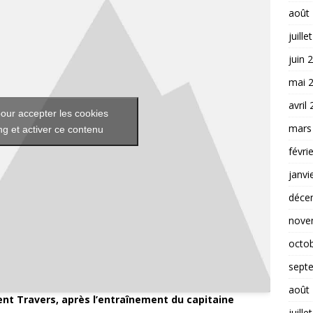
août
juille
juin 
mai 
avril
our accepter les cookies
mars
g et activer ce contenu
févri
janvi
déce
nove
octo
sept
août
ent Travers, après l’entraînement du capitaine
juille