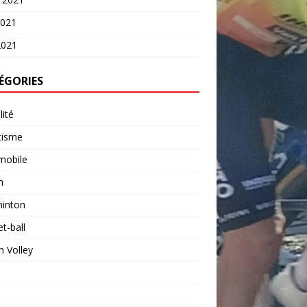
2021
2021
ÉGORIES
lité
tisme
mobile
n
inton
t-ball
 Volley