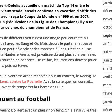
janvi
laert-Delelis accueille un match du Top 14 entre le
déce
 vieux stade lensois confirme sa vocation d’offrir des
avoir reçu la Coupe du Monde en 1999 et en 2007,
nove
p (l’équivalent de la Ligue des Champions) il y a un
octo
our ce choc du championnat de France.
sept
s de différents verts: c’est une image peu courante au
otball avec les Sang et Or. Mais depuis le partenariat passé
août
cilien peut délocaliser des matches à Lens. C’est ce qui se
juille
 la Nanterre Arena, est privatisée durant plusieurs semaines
tournée de concerts. De ce fait, les Parisiens doivent jouer
juin 
ns, puis au Havre.
mai 
ier. La Nanterre Arena réservée pour un concert, le Racing 92
avril
Lens, contre La Rochelle
. Avec la suite que l’on connaît…
mars
ns, avant de remporter la Champions Cup.
févri
ouent au football
janvi
déce
aient Bollaert avec un plaisir non feint. On a ainsi vu le très