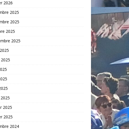
er 2026
mbre 2025
mbre 2025
bre 2025
embre 2025
 2025
t 2025
2025
2025
 2025
 2025
er 2025
er 2025
mbre 2024