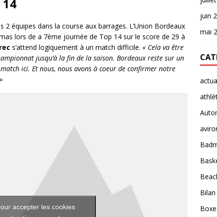
 14
juin 
es 2 équipes dans la course aux barrages. L’Union Bordeaux
mai 
mas lors de a 7ème journée de Top 14 sur le score de 29 à
rec
s’attend logiquement à un match difficile.
« Cela va être
CAT
mpionnat jusqu’à la fin de la saison. Bordeaux reste sur un
 match ici. Et nous, nous avons à coeur de confirmer notre
»
actua
athlé
Auto
aviro
Badm
Baske
Beach
Bilan
our accepter les cookies
Boxe