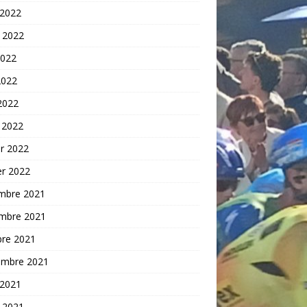
 2022
t 2022
2022
2022
 2022
 2022
er 2022
er 2022
mbre 2021
mbre 2021
bre 2021
embre 2021
 2021
t 2021