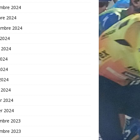
mbre 2024
bre 2024
embre 2024
 2024
t 2024
2024
2024
 2024
 2024
er 2024
er 2024
mbre 2023
mbre 2023