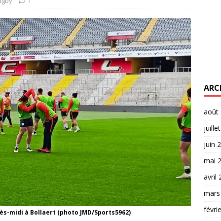
ugby
1
ARC
août
juille
juin 
mai 
avril
mars
févri
ès-midi à Bollaert (photo JMD/Sports5962)