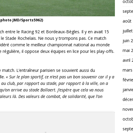
octo
sept
 (photo JMD/Sports5962)
août
juille
 entre le Racing 92 et Bordeaux-Bègles. Il y en avait 15
le Stade Rochelais. Ne nous y trompons pas. Ce match
juin 
nsidéré comme le meilleur championnat national au monde
mai 
e régulière, il oppose deux équipes en lice pour les play-offs.
avril
mars
 match. L’entraîneur parisien se souvient aussi du
lle.
« Sur le plan sportif, ce n’est pas un bon souvenir car il y a
févri
 au club, par rapport au stade, par rapport à la ville, on a
janvi
u’on arrive au stade Bollaert. J’espère que cela va nous
leurs là. Des valeurs de combat, de solidarité, que l’on
déce
nove
octo
sept