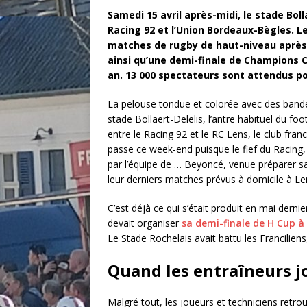
Samedi 15 avril après-midi, le stade Bol
Racing 92 et l’Union Bordeaux-Bègles. Le
matches de rugby de haut-niveau après 
ainsi qu’une demi-finale de Champions Cu
an. 13 000 spectateurs sont attendus p
La pelouse tondue et colorée avec des bande
stade Bollaert-Delelis, l’antre habituel du fo
entre le Racing 92 et le RC Lens, le club fran
passe ce week-end puisque le fief du Racing,
par l’équipe de … Beyoncé, venue préparer sa 
leur derniers matches prévus à domicile à Le
C’est déjà ce qui s’était produit en mai dern
devait organiser
sa demi-finale de H Cup à 
Le Stade Rochelais avait battu les Francilie
Quand les entraîneurs j
Malgré tout, les joueurs et techniciens retrouv