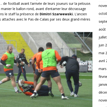
… de football avant l’arrivée de leurs joueurs sur la pelouse.
nove
de manier le ballon rond, avant d’entamer leur décrassage
octo
ans le staff la présence de
Dimitri Szarwewski.
L’ancien
es attaches avec le Pas-de-Calais par ses deux grand-mères
sept
août
juille
juin 
mai 
avril
mars
févri
janvi
déce
nove