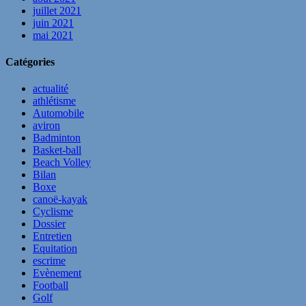
juillet 2021
juin 2021
mai 2021
Catégories
actualité
athlétisme
Automobile
aviron
Badminton
Basket-ball
Beach Volley
Bilan
Boxe
canoë-kayak
Cyclisme
Dossier
Entretien
Equitation
escrime
Evènement
Football
Golf