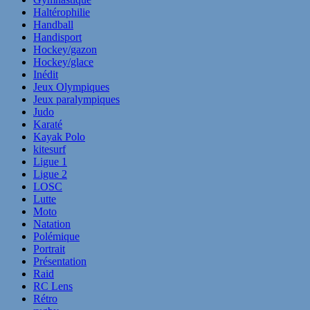
Haltérophilie
Handball
Handisport
Hockey/gazon
Hockey/glace
Inédit
Jeux Olympiques
Jeux paralympiques
Judo
Karaté
Kayak Polo
kitesurf
Ligue 1
Ligue 2
LOSC
Lutte
Moto
Natation
Polémique
Portrait
Présentation
Raid
RC Lens
Rétro