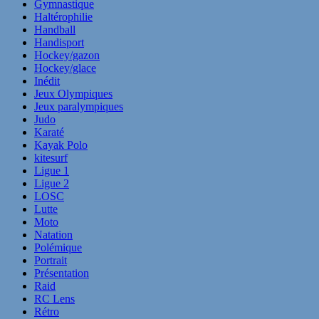
Gymnastique
Haltérophilie
Handball
Handisport
Hockey/gazon
Hockey/glace
Inédit
Jeux Olympiques
Jeux paralympiques
Judo
Karaté
Kayak Polo
kitesurf
Ligue 1
Ligue 2
LOSC
Lutte
Moto
Natation
Polémique
Portrait
Présentation
Raid
RC Lens
Rétro