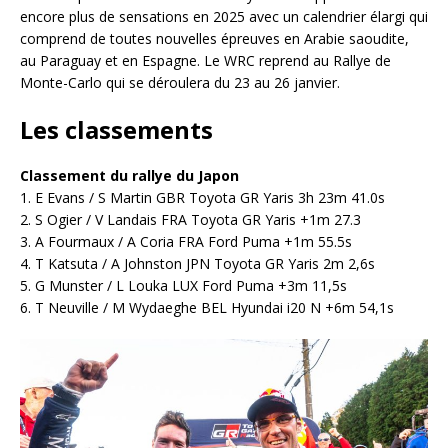
encore plus de sensations en 2025 avec un calendrier élargi qui
comprend de toutes nouvelles épreuves en Arabie saoudite,
au Paraguay et en Espagne. Le WRC reprend au Rallye de
Monte-Carlo qui se déroulera du 23 au 26 janvier.
Les classements
Classement du rallye du Japon
1. E Evans / S Martin GBR Toyota GR Yaris 3h 23m 41.0s
2. S Ogier / V Landais FRA Toyota GR Yaris +1m 27.3
3. A Fourmaux / A Coria FRA Ford Puma +1m 55.5s
4. T Katsuta / A Johnston JPN Toyota GR Yaris 2m 2,6s
5. G Munster / L Louka LUX Ford Puma +3m 11,5s
6. T Neuville / M Wydaeghe BEL Hyundai i20 N +6m 54,1s