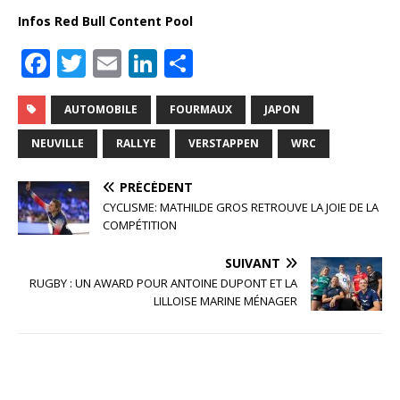
Infos Red Bull Content Pool
F
T
E
Li
P
a
w
m
n
ar
c
it
ai
k
ta
AUTOMOBILE
FOURMAUX
JAPON
e
te
l
e
g
NEUVILLE
RALLYE
VERSTAPPEN
WRC
b
r
dI
e
PRÉCÉDENT
o
n
r
CYCLISME: MATHILDE GROS RETROUVE LA JOIE DE LA
o
COMPÉTITION
k
SUIVANT
RUGBY : UN AWARD POUR ANTOINE DUPONT ET LA
LILLOISE MARINE MÉNAGER