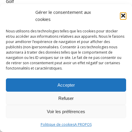
Golf
Gymnastique
Gérer le consentement aux
cookies
Haltérophilie
Handball
Nous utilisons des technologies telles que les cookies pour stocker
et/ou accéder aux informations relatives aux appareils. Nous le faisons
Handisport
pour améliorer l’expérience de navigation et pour afficher des
publicités (non-)personnalisées. Consentir à ces technologies nous
Hockey/gazon
autorisera à traiter des données telles que le comportement de
navigation ou les ID uniques sur ce site. Le fait de ne pas consentir ou
Hockey/glace
de retirer son consentement peut avoir un effet négatif sur certaines
fonctonnalités et caractéristiques.
Inédit
Jeux Olympiques
Accepter
Jeux paralympiques
Refuser
Judo
Karaté
Voir les préférences
Kayak Polo
Politique de cookies
A PROPOS
kitesurf