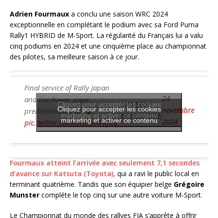
Adrien Fourmaux
a conclu une saison WRC 2024
exceptionnelle en complétant le podium avec sa Ford Puma
Rally1 HYBRID de M-Sport. La régularité du Français lui a valu
cinq podiums en 2024 et une cinquième place au championnat
des pilotes, sa meilleure saison à ce jour.
Final service of Rally Japan
24
and the Power stage
— M-Sport
Cliquez pour accepter les cookies
Cliquez pour accepter les cookies
novembre
predictions are in!
(@MSportLtd)
marketing et activer ce contenu
marketing et activer ce contenu
2024
pic.twitter.com/bHU9WFKfCq
Fourmaux atteint l’arrivée avec seulement 7,1 secondes
d’avance sur Katsuta (Toyota),
qui a ravi le public local en
terminant quatrième. Tandis que son équipier belge
Grégoire
Munster
compléte le top cinq sur une autre voiture M-Sport.
Le Championnat du monde des rallyes FIA s’apprête à offrir