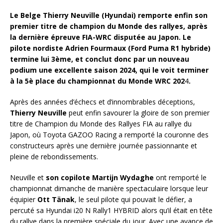
Le Belge Thierry Neuville (Hyundai) remporte enfin son
premier titre de champion du Monde des rallyes, après
la dernière épreuve FIA-WRC disputée au Japon. Le
pilote nordiste Adrien Fourmaux (Ford Puma R1 hybride)
termine lui 3ème, et conclut donc par un nouveau
podium une excellente saison 2024, qui le voit terminer
à la 5è place du championnat du Monde WRC 202
4
.
Après des années d’échecs et d’innombrables déceptions,
Thierry Neuville
peut enfin savourer la gloire de son premier
titre de Champion du Monde des Rallyes FIA au rallye du
Japon, où Toyota GAZOO Racing a remporté la couronne des
constructeurs après une dernière journée passionnante et
pleine de rebondissements.
Neuville et
son copilote Martijn Wydaghe
ont remporté le
championnat dimanche de manière spectaculaire lorsque leur
équipier
Ott Tänak
, le seul pilote qui pouvait le défier, a
percuté sa Hyundai i20 N Rally1 HYBRID alors qu’il était en tête
du rallye dans la première spéciale du jour. Avec une avance de