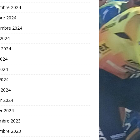
mbre 2024
bre 2024
embre 2024
 2024
t 2024
2024
2024
 2024
 2024
er 2024
er 2024
mbre 2023
mbre 2023