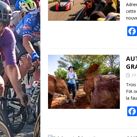
Adrie
cette
nouve
AU
GR
17
Trois
FIA o
la fa