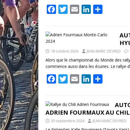
F
T
E
Li
P
ac
w
m
n
ar
e
itt
ai
k
ta
b
er
l
e
g
AU
HYU
o
dI
er
18 octobre 2024
JEAN-MARC DEVRED
o
n
Alors que le championnat du Monde des rall
k
commence aussi dans les écuries. Le rallye 
F
T
E
Li
P
ac
w
m
n
ar
e
itt
ai
k
ta
b
er
l
e
g
AUTO
ADRIEN FOURMAUX AU CHIL
o
dI
er
30 septembre 2024
JEAN-MARC DEVRED
o
n
Le Finlandais Kalle Rovanperä (Toyota Yaris)