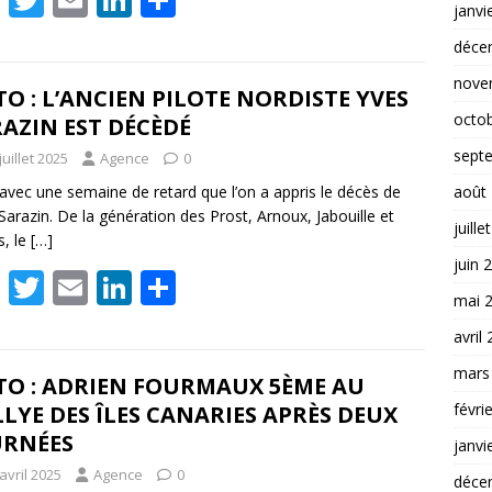
janvi
ac
w
m
n
ar
déce
e
itt
ai
k
ta
nove
b
er
l
e
g
O : L’ANCIEN PILOTE NORDISTE YVES
octo
AZIN EST DÉCÈDÉ
o
dI
er
sept
juillet 2025
Agence
0
o
n
 avec une semaine de retard que l’on a appris le décès de
août
k
Sarazin. De la génération des Prost, Arnoux, Jabouille et
juille
s, le
[…]
juin 
F
T
E
Li
P
mai 
ac
w
m
n
ar
avril
e
itt
ai
k
ta
mars
b
er
l
e
g
TO : ADRIEN FOURMAUX 5ÈME AU
févri
LYE DES ÎLES CANARIES APRÈS DEUX
o
dI
er
URNÉES
janvi
o
n
avril 2025
Agence
0
déce