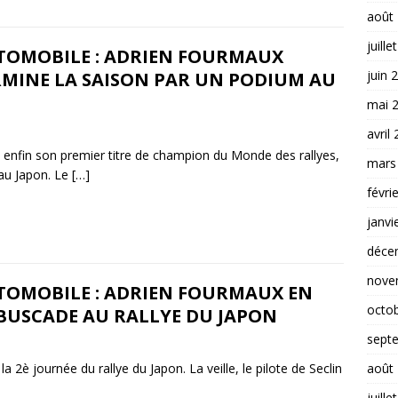
août
juille
TOMOBILE : ADRIEN FOURMAUX
juin 
RMINE LA SAISON PAR UN PODIUM AU
mai 
avril
 enfin son premier titre de champion du Monde des rallyes,
mars
au Japon. Le
[…]
févri
janvi
déce
nove
TOMOBILE : ADRIEN FOURMAUX EN
octo
BUSCADE AU RALLYE DU JAPON
sept
 2è journée du rallye du Japon. La veille, le pilote de Seclin
août
juille