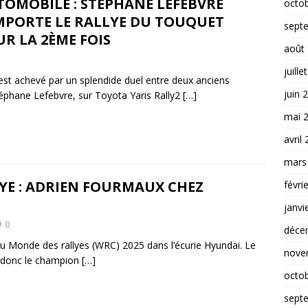
b
er
l
e
g
TOMOBILE : STÉPHANE LEFEBVRE
octo
MPORTE LE RALLYE DU TOUQUET
o
dI
er
sept
R LA 2ÈME FOIS
o
n
août
k
juille
est achevé par un splendide duel entre deux anciens
juin 
téphane Lefebvre, sur Toyota Yaris Rally2
[…]
mai 
avril
mars
YE : ADRIEN FOURMAUX CHEZ
févri
janvi
0
déce
 Monde des rallyes (WRC) 2025 dans l’écurie Hyundai. Le
nove
nt donc le champion
[…]
octo
sept