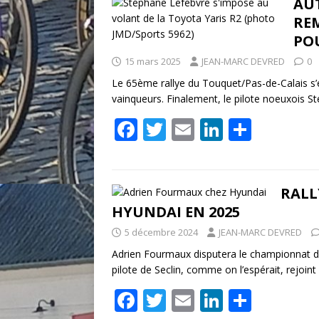
AU
RE
POU
15 mars 2025
JEAN-MARC DEVRED
0
Le 65ème rallye du Touquet/Pas-de-Calais s’
vainqueurs. Finalement, le pilote noeuxois S
F
T
E
Li
P
ac
w
m
n
ar
e
itt
ai
k
ta
b
er
l
e
g
RALL
HYUNDAI EN 2025
o
dI
er
5 décembre 2024
JEAN-MARC DEVRED
o
n
Adrien Fourmaux disputera le championnat du
k
pilote de Seclin, comme on l’espérait, rejoi
F
T
E
Li
P