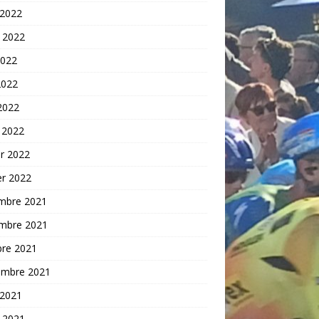
 2022
t 2022
2022
2022
 2022
 2022
er 2022
er 2022
mbre 2021
mbre 2021
bre 2021
embre 2021
 2021
t 2021