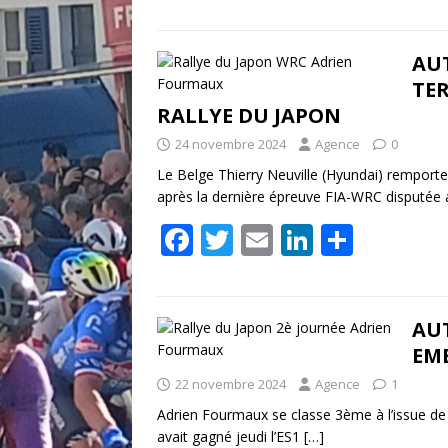
ac
w
m
n
ar
e
itt
ai
k
ta
b
er
l
e
g
AU
TE
o
dI
er
RALLYE DU JAPON
o
n
24 novembre 2024
Agence
0
k
Le Belge Thierry Neuville (Hyundai) remporte
après la dernière épreuve FIA-WRC disputée 
F
T
E
Li
P
ac
w
m
n
ar
e
itt
ai
k
ta
b
er
l
e
g
AU
EM
o
dI
er
22 novembre 2024
Agence
1
o
n
Adrien Fourmaux se classe 3ème à l’issue de la
k
avait gagné jeudi l’ES1
[…]