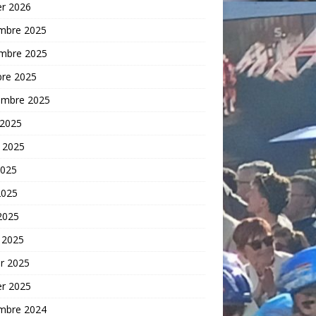
er 2026
mbre 2025
mbre 2025
bre 2025
embre 2025
 2025
t 2025
2025
2025
 2025
 2025
er 2025
er 2025
mbre 2024