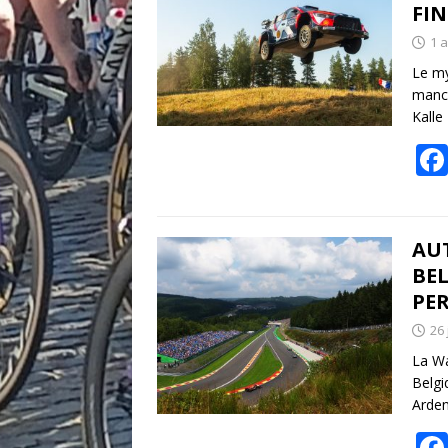
FI
1 
Le my
manch
Kall
AUT
BEL
PE
26 
La Wa
Belgi
Arden