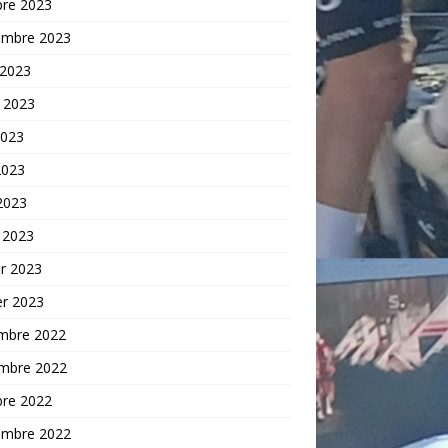
bre 2023
embre 2023
 2023
t 2023
2023
2023
 2023
 2023
er 2023
er 2023
mbre 2022
mbre 2022
bre 2022
embre 2022