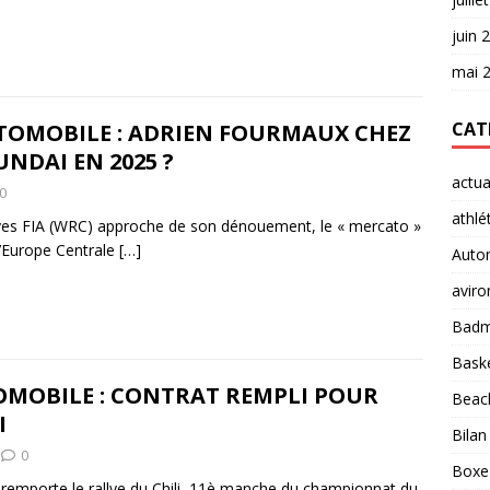
juin 
mai 
CAT
TOMOBILE : ADRIEN FOURMAUX CHEZ
NDAI EN 2025 ?
actua
0
athlé
yes FIA (WRC) approche de son dénouement, le « mercato »
d’Europe Centrale
[…]
Auto
aviro
Badm
Baske
MOBILE : CONTRAT REMPLI POUR
Beach
I
Bilan
0
Boxe
 remporte le rallye du Chili, 11è manche du championnat du