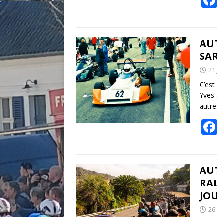
AUT
SAR
21 
C’est
Yves 
autre
AU
RAL
JO
26 