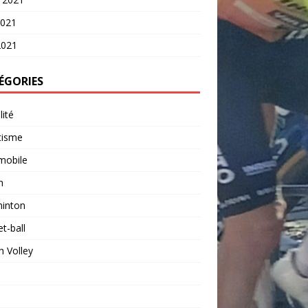
2021
2021
ÉGORIES
lité
tisme
mobile
n
inton
t-ball
 Volley