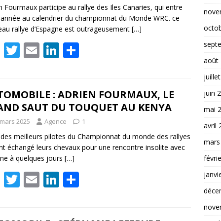
k
n Fourmaux participe au rallye des Iles Canaries, qui entre
nove
 année au calendrier du championnat du Monde WRC. ce
octo
au rallye d’Espagne est outrageusement
[…]
F
T
E
Li
P
sept
ac
w
m
n
ar
août
e
itt
ai
k
ta
juille
b
er
l
e
g
TOMOBILE : ADRIEN FOURMAUX, LE
juin 
AND SAUT DU TOUQUET AU KENYA
o
dI
er
mai 
 mars 2025
Agence
1
o
n
avril
 des meilleurs pilotes du Championnat du monde des rallyes
k
mars
nt échangé leurs chevaux pour une rencontre insolite avec
une à quelques jours
[…]
févri
F
T
E
Li
P
janvi
ac
w
m
n
ar
déce
e
itt
ai
k
ta
nove