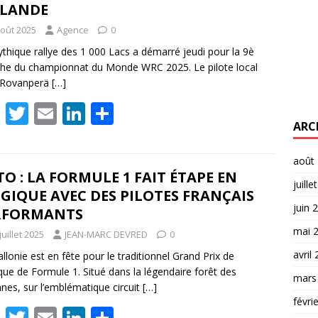
NLANDE
août 2025
Agence
0
thique rallye des 1 000 Lacs a démarré jeudi pour la 9è
e du championnat du Monde WRC 2025. Le pilote local
e Rovanperä
[…]
F
T
E
Li
P
ARC
ac
w
m
n
ar
e
itt
ai
k
ta
août
b
er
l
e
g
O : LA FORMULE 1 FAIT ÉTAPE EN
juille
GIQUE AVEC DES PILOTES FRANÇAIS
o
dI
er
juin 
RFORMANTS
o
n
mai 
juillet 2025
JEAN-MARC DEVRED
0
k
avril
llonie est en fête pour le traditionnel Grand Prix de
que de Formule 1. Situé dans la légendaire forêt des
mars
nes, sur l’emblématique circuit
[…]
févri
F
T
E
Li
P