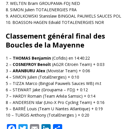
7. WELTEN Bram GROUPAMA-FDJ NED
8. SIMON Julien TOTALENERGIES FRA
9. ANIOLKOWSKI Stanislaw BINGOAL PAUWELS SAUCES POL
10. BOASSON-HAGEN Edvald TOTALENERGIES NOR
Classement général final des
Boucles de la Mayenne
1 –
THOMAS Benjamin
(Cofidis) en 14:40:22
2 –
COSNEFROY Benoît
(AG2R Citroën Team) + 0:03
3 –
ARANBURU Alex
(Movistar Team) + 0:06
4 – SIMON Julien (TotalEnergies) + 0:10
5 – TIZZA Marco (Bingoal Pauwels Sauces WB) m.t
6 – STEWART Jake (Groupama – FDJ) + 0:12
7 – HARDY Romain (Team Arkéa Samsic) + 0:14
8 – ANDERSEN Idar (Uno-X Pro Cycling Team) + 0:16
9 – BARRÉ Louis (Team U Nantes Atlantique) + 0:19
10 – TURGIS Anthony (TotalEnergies ) + 0:20
F
T
E
Li
P