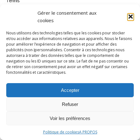
Tennis
Tennis de Table
Gérer le consentement aux
cookies
Tous les Sports
Triathlon
Nous utilisons des technologies telles que les cookies pour stocker
et/ou accéder aux informations relatives aux appareils. Nous le faisons
Voile
pour améliorer l’expérience de navigation et pour afficher des
publicités (non-)personnalisées. Consentir à ces technologies nous
volley_ball
autorisera à traiter des données telles que le comportement de
navigation ou les ID uniques sur ce site. Le fait de ne pas consentir ou
water-polo
de retirer son consentement peut avoir un effet négatif sur certaines
fonctonnalités et caractéristiques.
MÉTA
Accepter
Connexion
Flux des publications
Refuser
Flux des commentaires
Voir les préférences
Site de WordPress-FR
Politique de cookies
A PROPOS