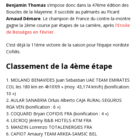
Benjamin Thomas
s’impose donc dans la 47ème édition des
Boucles de la Mayenne. Il succède au palmarès au Picard
Arnaud Démare
. Le champion de France du contre-la-montre
gagne la 2ème course par étapes de sa carrière, après
l’Etoile
de Bessèges en février.
C’est déjà la 11ème victoire de la saison pour l’équipe nordiste
Cofidis.
Classement de la 4ème étape
1. MOLANO BENAVIDES Juan Sebastian UAE TEAM EMIRATES
COL les 180 km en 4h10’09 » (moy. 43,174 km/h) (bonification:
10 »)
2. AULAR SANABRIA Orluis Alberto CAJA RURAL-SEGUROS
RGA VEN (bonification : 6 »)
3. COQUARD Bryan COFIDIS FRA (bonification : 4 »)
4. LECROQ Jérémy B&B HOTELS-KTM FRA
5. MANZIN Lorrenzo TOTALENERGIES FRA
6. CAPIOT Amaury TEAM ARKEA-SAMSIC BEL