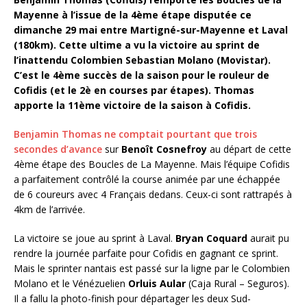
Mayenne à l’issue de la 4ème étape disputée ce
dimanche 29 mai entre Martigné-sur-Mayenne et Laval
(180km). Cette ultime a vu la victoire au sprint de
l’inattendu Colombien Sebastian Molano (Movistar).
C’est le 4ème succès de la saison pour le rouleur de
Cofidis (et le 2è en courses par étapes). Thomas
apporte la 11ème victoire de la saison à Cofidis.
Benjamin Thomas ne comptait pourtant que trois
secondes d’avance
sur
Benoît Cosnefroy
au départ de cette
4ème étape des Boucles de La Mayenne. Mais l’équipe Cofidis
a parfaitement contrôlé la course animée par une échappée
de 6 coureurs avec 4 Français dedans. Ceux-ci sont rattrapés à
4km de l’arrivée.
La victoire se joue au sprint à Laval.
Bryan Coquard
aurait pu
rendre la journée parfaite pour Cofidis en gagnant ce sprint.
Mais le sprinter nantais est passé sur la ligne par le Colombien
Molano et le Vénézuelien
Orluis Aular
(Caja Rural – Seguros).
Il a fallu la photo-finish pour départager les deux Sud-