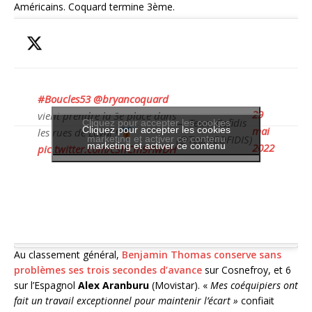
Américains. Coquard termine 3ème.
#Boucles53
@bryancoquard
29
vient prendre la 3e place dans
— Team Cofidis
Cliquez pour accepter les cookies
Cliquez pour accepter les cookies
mai
les rues de Laval !
(@TeamCOFIDIS)
marketing et activer ce contenu
marketing et activer ce contenu
2022
pic.twitter.com/cShCm9HwDH
Au classement général,
Benjamin Thomas conserve sans
problèmes ses trois secondes d’avance
sur Cosnefroy, et 6
sur l’Espagnol
Alex Aranburu
(Movistar). «
Mes coéquipiers ont
fait un travail exceptionnel pour maintenir l’écart »
confiait