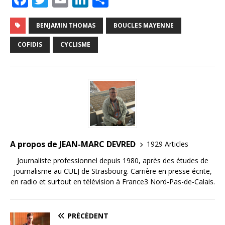
a
w
m
n
ar
c
it
ai
k
ta
BENJAMIN THOMAS
BOUCLES MAYENNE
e
te
l
e
g
COFIDIS
CYCLISME
b
r
dI
e
o
n
r
o
k
A propos de JEAN-MARC DEVRED
1929 Articles
Journaliste professionnel depuis 1980, après des études de
journalisme au CUEJ de Strasbourg. Carrière en presse écrite,
en radio et surtout en télévision à France3 Nord-Pas-de-Calais.
PRÉCÉDENT