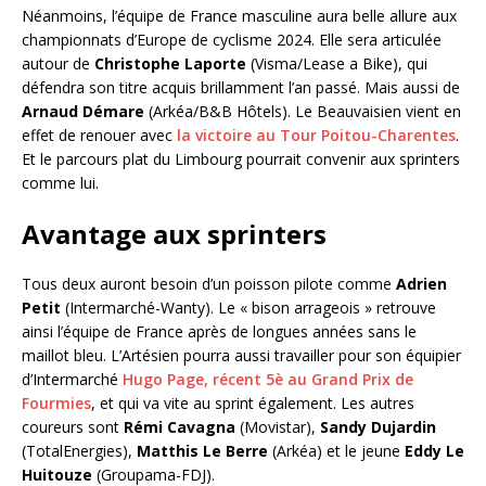
Néanmoins, l’équipe de France masculine aura belle allure aux
championnats d’Europe de cyclisme 2024. Elle sera articulée
autour de
Christophe Laporte
(Visma/Lease a Bike), qui
défendra son titre acquis brillamment l’an passé. Mais aussi de
Arnaud Démare
(Arkéa/B&B Hôtels). Le Beauvaisien vient en
effet de renouer avec
la victoire au Tour Poitou-Charentes
.
Et le parcours plat du Limbourg pourrait convenir aux sprinters
comme lui.
Avantage aux sprinters
Tous deux auront besoin d’un poisson pilote comme
Adrien
Petit
(Intermarché-Wanty). Le « bison arrageois » retrouve
ainsi l’équipe de France après de longues années sans le
maillot bleu. L’Artésien pourra aussi travailler pour son équipier
d’Intermarché
Hugo Page, récent 5è au Grand Prix de
Fourmies
, et qui va vite au sprint également. Les autres
coureurs sont
Rémi Cavagna
(Movistar),
Sandy Dujardin
(TotalEnergies),
Matthis Le Berre
(Arkéa) et le jeune
Eddy Le
Huitouze
(Groupama-FDJ).