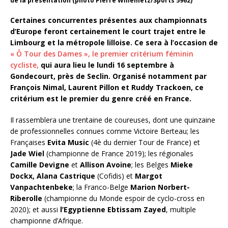
de la présentation (photo Pierre Willemetz/Sports 5962)
Certaines concurrentes présentes aux championnats
d’Europe feront certainement le court trajet entre le
Limbourg et la métropole lilloise. Ce sera à l’occasion de
« Ô Tour des Dames », le premier critérium féminin
cycliste,
qui aura lieu le lundi 16 septembre à
Gondecourt, près de Seclin. Organisé notamment par
François Nimal, Laurent Pillon et Ruddy Trackoen, ce
critérium est le premier du genre créé en France.
Il rassemblera une trentaine de coureuses, dont une quinzaine
de professionnelles connues comme Victoire Berteau; les
Françaises
Evita Music
(4è du dernier Tour de France) et
Jade Wiel
(championne de France 2019); les régionales
Camille Devigne
et
Allison Avoine
; les Belges
Mieke
Dockx, Alana Castrique
(Cofidis) et
Margot
Vanpachtenbeke
; la Franco-Belge
Marion Norbert-
Riberolle
(championne du Monde espoir de cyclo-cross en
2020); et aussi
l’Egyptienne Ebtissam Zayed
, multiple
championne d’Afrique.