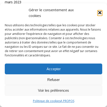
mars 2023
Gérer le consentement aux
février 2023
cookies
janvier 2023
Nous utilisons des technologies telles que les cookies pour stocker
décembre 2022
et/ou accéder aux informations relatives aux appareils. Nous le faisons
novembre 2022
pour améliorer l’expérience de navigation et pour afficher des
publicités (non-)personnalisées. Consentir à ces technologies nous
octobre 2022
autorisera à traiter des données telles que le comportement de
navigation ou les ID uniques sur ce site. Le fait de ne pas consentir ou
septembre 2022
de retirer son consentement peut avoir un effet négatif sur certaines
fonctonnalités et caractéristiques.
août 2022
juillet 2022
Accepter
juin 2022
Refuser
mai 2022
avril 2022
Voir les préférences
mars 2022
Politique de cookies
A PROPOS
février 2022