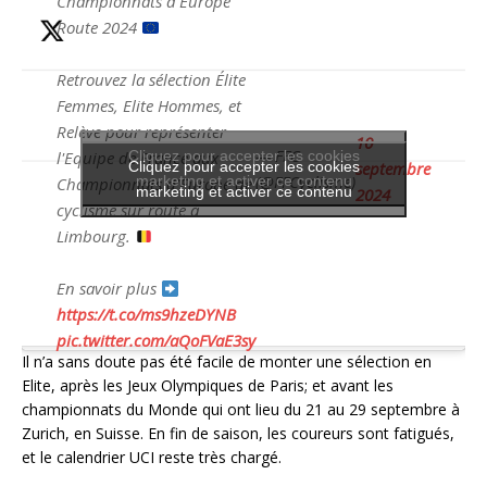
Championnats d'Europe
Route 2024
Retrouvez la sélection Élite
Femmes, Elite Hommes, et
Relève pour représenter
10
— FFC
Cliquez pour accepter les cookies
l'Equipe de France aux
Cliquez pour accepter les cookies
septembre
(@FFCyclisme)
marketing et activer ce contenu
Championnats d'Europe de
marketing et activer ce contenu
2024
cyclisme sur route à
Limbourg.
En savoir plus
https://t.co/ms9hzeDYNB
pic.twitter.com/aQoFVaE3sy
Il n’a sans doute pas été facile de monter une sélection en
Elite, après les Jeux Olympiques de Paris; et avant les
championnats du Monde qui ont lieu du 21 au 29 septembre à
Zurich, en Suisse. En fin de saison, les coureurs sont fatigués,
et le calendrier UCI reste très chargé.