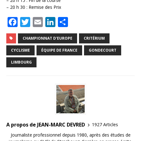
– 20 h 15 : Fin de la course
– 20 h 30 : Remise des Prix
F
T
E
Li
P
a
w
m
n
ar
c
it
ai
k
ta
CHAMPIONNAT D'EUROPE
CRITÉRIUM
e
te
l
e
g
CYCLISME
ÉQUIPE DE FRANCE
GONDECOURT
b
r
dI
e
LIMBOURG
o
n
r
o
k
A propos de JEAN-MARC DEVRED
1927 Articles
Journaliste professionnel depuis 1980, après des études de