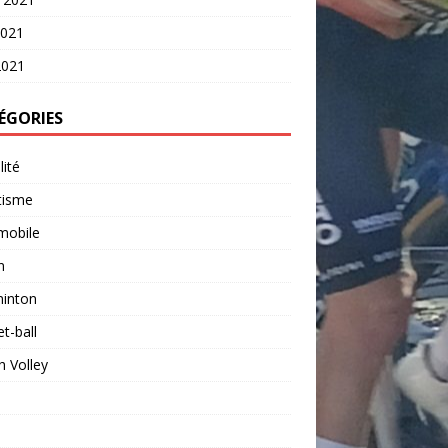
2021
2021
ÉGORIES
lité
tisme
mobile
n
inton
t-ball
 Volley