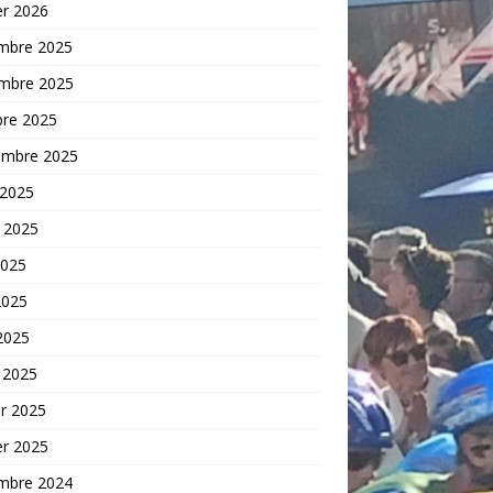
er 2026
mbre 2025
mbre 2025
bre 2025
embre 2025
 2025
t 2025
2025
2025
 2025
 2025
er 2025
er 2025
mbre 2024