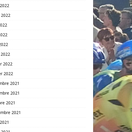
 2022
t 2022
2022
2022
 2022
 2022
er 2022
er 2022
mbre 2021
mbre 2021
bre 2021
embre 2021
 2021
t 2021