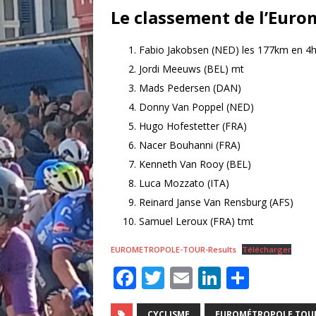
Le classement de l’Euro
Fabio Jakobsen (NED) les 177km en 4
Jordi Meeuws (BEL) mt
Mads Pedersen (DAN)
Donny Van Poppel (NED)
Hugo Hofestetter (FRA)
Nacer Bouhanni (FRA)
Kenneth Van Rooy (BEL)
Luca Mozzato (ITA)
Reinard Janse Van Rensburg (AFS)
Samuel Leroux (FRA) tmt
EUROMETROPOLE-TOUR-Results
Télécharger
F
T
E
Li
P
a
w
m
n
ar
CYCLISME
EUROMÉTROPOLE TOU