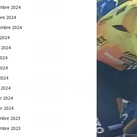
mbre 2024
bre 2024
embre 2024
 2024
t 2024
2024
2024
 2024
 2024
er 2024
er 2024
mbre 2023
mbre 2023