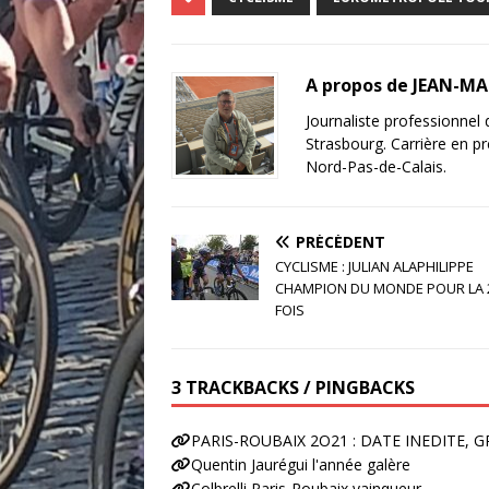
c
it
ai
k
ta
e
te
l
e
g
b
r
dI
e
A propos de JEAN-M
o
n
r
Journaliste professionnel
o
Strasbourg. Carrière en pr
Nord-Pas-de-Calais.
k
PRÉCÉDENT
CYCLISME : JULIAN ALAPHILIPPE
CHAMPION DU MONDE POUR LA
FOIS
3 TRACKBACKS / PINGBACKS
PARIS-ROUBAIX 2O21 : DATE INEDITE, 
Quentin Jaurégui l'année galère
Colbrelli Paris-Roubaix vainqueur