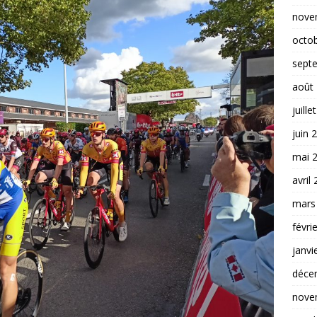
nove
octo
sept
août
juille
juin 
mai 
avril
mars
févri
janvi
déce
nove