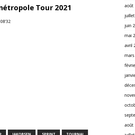
métropole Tour 2021
août
juille
h08’32
juin 
mai 
avril
mars
févri
janvi
déce
nove
octo
sept
août
R
JAKOBSEN
SPRINT
TOURNAI
juille