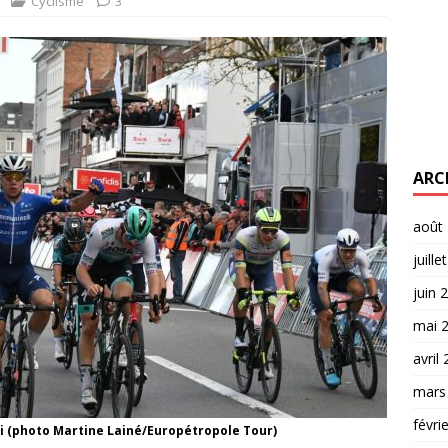
Cyclisme
3
ARC
août
juille
juin 
mai 
avril
mars
févri
i (photo Martine Lainé/Europétropole Tour)