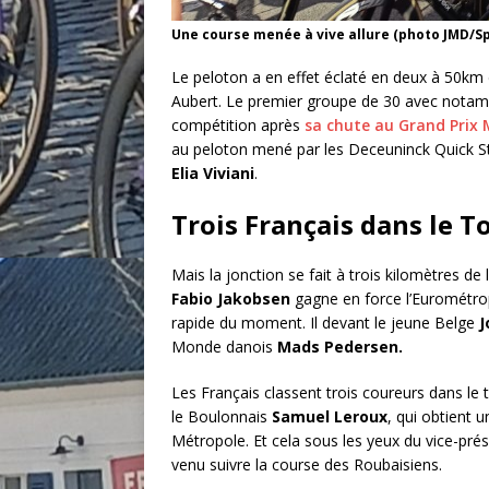
Une course menée à vive allure (photo JMD/Sp
Le peloton a en effet éclaté en deux à 50km de
Aubert. Le premier groupe de 30 avec nota
compétition après
sa chute au Grand Prix 
au peloton mené par les Deceuninck Quick 
Elia Viviani
.
Trois Français dans le T
Mais la jonction se fait à trois kilomètres d
Fabio
Jakobsen
gagne en force l’Eurométropo
rapide du moment. Il devant le jeune Belge
J
Monde danois
Mads Pedersen.
Les Français classent trois coureurs dans le 
le Boulonnais
Samuel Leroux
, qui obtient 
Métropole. Et cela sous les yeux du vice-pré
venu suivre la course des Roubaisiens.