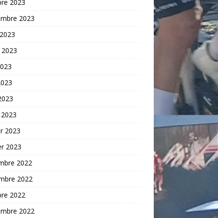
bre 2023
embre 2023
 2023
t 2023
2023
2023
 2023
 2023
er 2023
er 2023
mbre 2022
mbre 2022
bre 2022
embre 2022