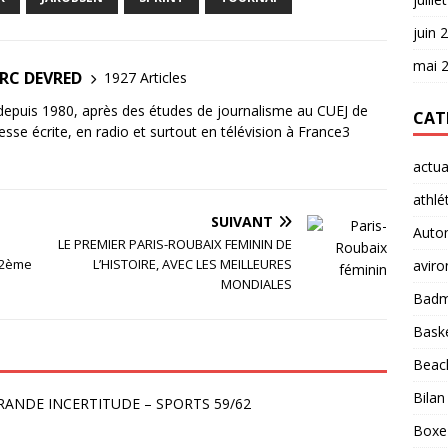
juin 
mai 
ARC DEVRED
1927 Articles
 depuis 1980, après des études de journalisme au CUEJ de
CAT
esse écrite, en radio et surtout en télévision à France3
actua
athlé
SUIVANT
Auto
LE PREMIER PARIS-ROUBAIX FEMININ DE
 2ème
L’HISTOIRE, AVEC LES MEILLEURES
aviro
MONDIALES
Badm
Baske
Beach
Bilan
GRANDE INCERTITUDE – SPORTS 59/62
Boxe