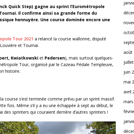
janvi
nck Quick Step) gagne au sprint l’Eurométropole
déce
Tournai. Il confirme ainsi sa grande forme du
ssique hennuyère.
Une course dominée encore une
nove
octo
opole Tour 2021
a relancé la course wallonne, disputé
sept
ouvière et Tournai.
août
lbert, Kwiatkowski
et
Pedersen
), mais surtout quelques-
juille
ométropole Tour, organisé par le Cazeau Pédale Templeuve,
n histoire.
juin 
mai 
avril
, la course s’est terminée comme prévu par un sprint massif.
mars
ette fois. Même s’il y a eu une échappée à sept au début, le
févri
ai des sprinters qui couraient derrière d’autres sprinters !
janvi
déce