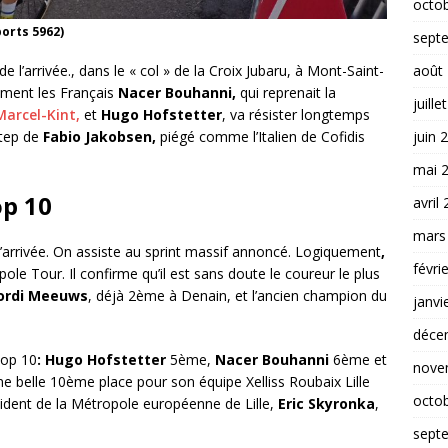
octo
orts 5962)
sept
 l’arrivée., dans le « col » de la Croix Jubaru, à Mont-Saint-
août
mment les Français
Nacer Bouhanni,
qui reprenait la
juille
Marcel-Kint,
et
Hugo Hofstetter
, va résister longtemps
Step de
Fabio Jakobsen,
piégé comme l’Italien de Cofidis
juin 
mai 
op 10
avril
mars
e l’arrivée. On assiste au sprint massif annoncé. Logiquement
,
févri
le Tour. Il confirme qu’il est sans doute le coureur le plus
ordi Meeuws
, déjà 2ème à Denain, et l’ancien champion du
janvi
déce
top 10
: Hugo Hofstetter
5ème,
Nacer Bouhanni
6ème et
nove
une belle 10ème place pour son équipe Xelliss Roubaix Lille
octo
sident de la Métropole européenne de Lille,
Eric Skyronka
,
sept