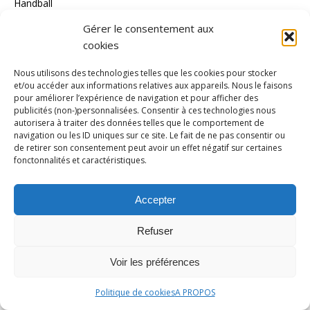
Handball
Handisport
Gérer le consentement aux
cookies
Hockey/gazon
Hockey/glace
Nous utilisons des technologies telles que les cookies pour stocker
et/ou accéder aux informations relatives aux appareils. Nous le faisons
Inédit
pour améliorer l’expérience de navigation et pour afficher des
publicités (non-)personnalisées. Consentir à ces technologies nous
Jeux Olympiques
autorisera à traiter des données telles que le comportement de
navigation ou les ID uniques sur ce site. Le fait de ne pas consentir ou
Jeux paralympiques
de retirer son consentement peut avoir un effet négatif sur certaines
fonctonnalités et caractéristiques.
Judo
Karaté
Accepter
Kayak Polo
Refuser
kitesurf
Ligue 1
Voir les préférences
Ligue 2
Politique de cookies
A PROPOS
LOSC