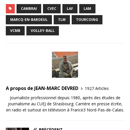
a
w
m
n
ar
c
it
ai
k
ta
CAMBRAI
CVEC
LAF
LAM
e
te
l
e
g
MARCQ-EN-BAROEUL
TLM
TOURCOING
b
r
dI
e
VCMB
VOLLEY-BALL
o
n
r
o
k
A propos de JEAN-MARC DEVRED
1927 Articles
Journaliste professionnel depuis 1980, après des études de
journalisme au CUEJ de Strasbourg. Carrière en presse écrite,
en radio et surtout en télévision à France3 Nord-Pas-de-Calais.
PRÉCÉDENT