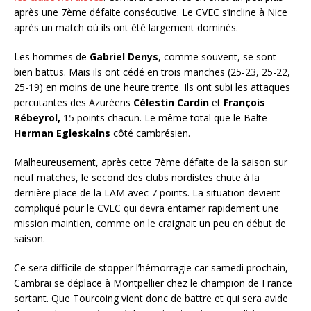
après une 7ème défaite consécutive. Le CVEC s’incline à Nice
après un match où ils ont été largement dominés.
Les hommes de
Gabriel Denys
, comme souvent, se sont
bien battus. Mais ils ont cédé en trois manches (25-23, 25-22,
25-19) en moins de une heure trente. Ils ont subi les attaques
percutantes des Azuréens
Célestin Cardin
et
François
Rébeyrol,
15 points chacun. Le même total que le Balte
Herman Egleskalns
côté cambrésien.
Malheureusement, après cette 7ème défaite de la saison sur
neuf matches, le second des clubs nordistes chute à la
dernière place de la LAM avec 7 points. La situation devient
compliqué pour le CVEC qui devra entamer rapidement une
mission maintien, comme on le craignait un peu en début de
saison.
Ce sera difficile de stopper l’hémorragie car samedi prochain,
Cambrai se déplace à Montpellier chez le champion de France
sortant. Que Tourcoing vient donc de battre et qui sera avide