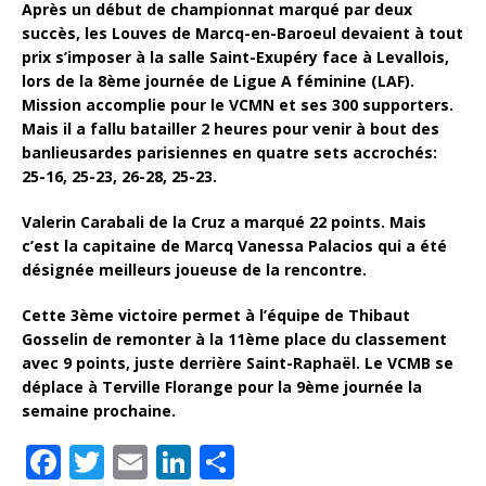
Après un début de championnat marqué par deux
succès, les Louves de Marcq-en-Baroeul devaient à tout
prix s’imposer à la salle Saint-Exupéry face à Levallois,
lors de la 8ème journée de Ligue A féminine (LAF).
Mission accomplie pour le VCMN et ses 300 supporters.
Mais il a fallu batailler 2 heures pour venir à bout des
banlieusardes parisiennes en quatre sets accrochés:
25-16, 25-23, 26-28, 25-23.
Valerin Carabali de la Cruz a marqué 22 points. Mais
c’est la capitaine de Marcq Vanessa Palacios qui a été
désignée meilleurs joueuse de la rencontre.
Cette 3ème victoire permet à l’équipe de Thibaut
Gosselin de remonter à la 11ème place du classement
avec 9 points, juste derrière Saint-Raphaël. Le VCMB se
déplace à Terville Florange pour la 9ème journée la
semaine prochaine.
F
T
E
Li
P