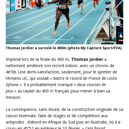
Thomas Jordier a survolé le 400m (photo My Capture Sport/FFA)
Impérial lors de la finale du 400 m,
Thomas Jordier
a
nettement amélioré son record indoor, avec un chrono de
46’’06. Une demi-satisfaction, seulement, pour le sprinter de
l’Amiens UC, qui voulait
« battre le record de France de Leslie
Djhone »
. Il a probablement manqué
« deux courses de
plus »
au taulier du 400 m français pour mener à bien sa
mission.
La conséquence, sans doute, de la construction originale de sa
saison hivernale, faite de stages et de compétition aux
antipodes : d’abord en Afrique du Sud puis en Australie, où il a
couru en 45’’52 en extérieur le 10 février.
« Cela faisait