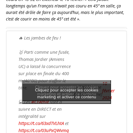
longtemps qu’un Français n’avait pas couru en 45’’ en salle, ça
aurait été drôle de faire ça aujourd’hui, mais le plus important,
c’est de courir en moins de 45’’ cet été »
.
🔥 Les jambes de feu !
🥇 Parti comme une fusée,
Thomas Jordier (Amiens
UC) a laissé la concurrence
sur place en finale du 400
m (46"06) pour s'offrir le
18
— FFAthlétisme
titre.
Cliquez pour accepter les cookies
Cliquez pour accepter les cookies
février
(@FFAthletisme)
marketing et activer ce contenu
marketing et activer ce contenu
2024
💻 Les
#CFAthlé
sont à
suivre en DIRECT et en
intégralité sur
https://t.co/63xdTVLhtA
et
https://t.co/03uPxQWvmq