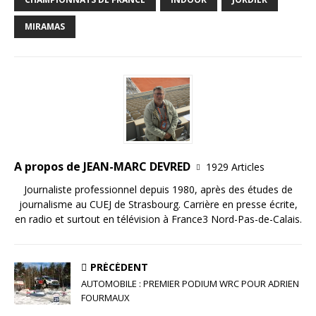
e
te
l
e
g
b
r
dI
e
MIRAMAS
o
n
r
o
k
A propos de JEAN-MARC DEVRED
1929 Articles
Journaliste professionnel depuis 1980, après des études de
journalisme au CUEJ de Strasbourg. Carrière en presse écrite,
en radio et surtout en télévision à France3 Nord-Pas-de-Calais.
PRÉCÉDENT
AUTOMOBILE : PREMIER PODIUM WRC POUR ADRIEN
FOURMAUX