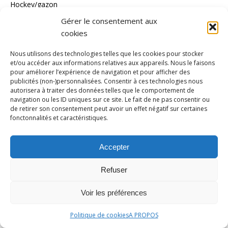
Hockey/gazon
Gérer le consentement aux
Hockey/glace
cookies
Inédit
Nous utilisons des technologies telles que les cookies pour stocker
Jeux Olympiques
et/ou accéder aux informations relatives aux appareils. Nous le faisons
Jeux paralympiques
pour améliorer l’expérience de navigation et pour afficher des
publicités (non-)personnalisées. Consentir à ces technologies nous
Judo
autorisera à traiter des données telles que le comportement de
navigation ou les ID uniques sur ce site. Le fait de ne pas consentir ou
Karaté
de retirer son consentement peut avoir un effet négatif sur certaines
fonctonnalités et caractéristiques.
Kayak Polo
kitesurf
Accepter
Ligue 1
Refuser
Ligue 2
LOSC
Voir les préférences
Lutte
Politique de cookies
A PROPOS
Moto