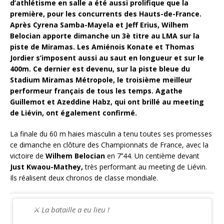
d’athlétisme en salle a été aussi prolifique que la
première, pour les concurrents des Hauts-de-France.
Après Cyrena Samba-Mayela et Jeff Erius, Wilhem
Belocian apporte dimanche un 3è titre au LMA sur la
piste de Miramas. Les Amiénois Konate et Thomas
Jordier s’imposent aussi au saut en longueur et sur le
400m. Ce dernier est devenu, sur la piste bleue du
Stadium Miramas Métropole, le troisième meilleur
performeur français de tous les temps.
Agathe
Guillemot et Azeddine Habz, qui ont brillé au meeting
de Liévin, ont également confirmé.
La finale du 60 m haies masculin a tenu toutes ses promesses
ce dimanche en clôture des Championnats de France, avec la
victoire de
Wilhem Belocian
en 7’’44. Un centième devant
Just Kwaou-Mathey,
très performant au meeting de Liévin.
Ils réalisent deux chronos de classe mondiale.
⚔️ La bataille a eu lieu !