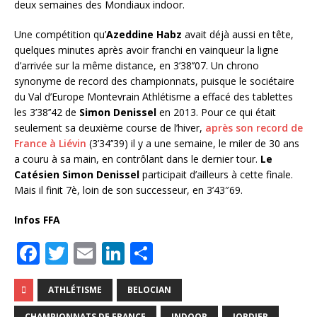
deux semaines des Mondiaux indoor.
Une compétition qu’
Azeddine Habz
avait déjà aussi en tête,
quelques minutes après avoir franchi en vainqueur la ligne
d’arrivée sur la même distance, en 3’38’’07. Un chrono
synonyme de record des championnats, puisque le sociétaire
du Val d’Europe Montevrain Athlétisme a effacé des tablettes
les 3’38’’42 de
Simon Denissel
en 2013. Pour ce qui était
seulement sa deuxième course de l’hiver,
après son record de
France à Liévin
(3’34’’39) il y a une semaine, le miler de 30 ans
a couru à sa main, en contrôlant dans le dernier tour.
Le
Catésien Simon Denissel
participait d’ailleurs à cette finale.
Mais il finit 7è, loin de son successeur, en 3’43″69.
Infos FFA
F
T
E
Li
P
a
w
m
n
ar
c
it
ai
k
ta
ATHLÉTISME
BELOCIAN
CHAMPIONNATS DE FRANCE
INDOOR
JORDIER