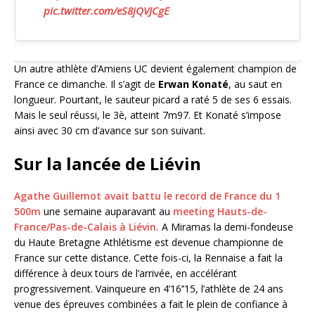
pic.twitter.com/eS8jQVJCgE
Un autre athlète d’Amiens UC devient également champion de
France ce dimanche. Il s’agit de
Erwan Konaté
, au saut en
longueur. Pourtant, le sauteur picard a raté 5 de ses 6 essais.
Mais le seul réussi, le 3è, atteint 7m97. Et Konaté s’impose
ainsi avec 30 cm d’avance sur son suivant.
Sur la lancée de Liévin
Agathe Guillemot avait battu le record de France du 1
500m
une semaine auparavant au
meeting Hauts-de-
France/Pas-de-Calais à Liévin.
A Miramas la demi-fondeuse
du Haute Bretagne Athlétisme est devenue championne de
France sur cette distance. Cette fois-ci, la Rennaise a fait la
différence à deux tours de l’arrivée, en accélérant
progressivement. Vainqueure en 4’16’’15, l’athlète de 24 ans
venue des épreuves combinées a fait le plein de confiance à