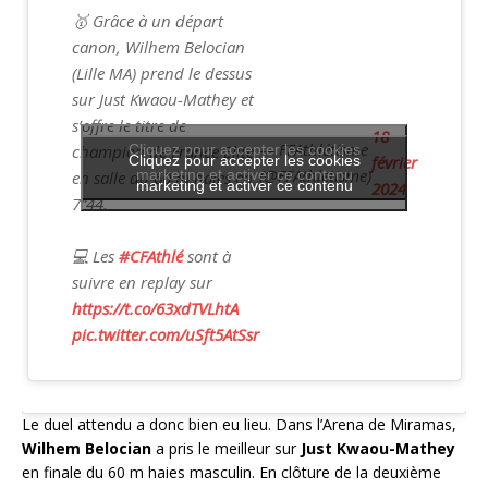
🥇 Grâce à un départ
canon, Wilhem Belocian
(Lille MA) prend le dessus
sur Just Kwaou-Mathey et
s’offre le titre de
18
— FFAthlétisme
champion de France Elite
Cliquez pour accepter les cookies
Cliquez pour accepter les cookies
février
(@FFAthletisme)
marketing et activer ce contenu
en salle du 60 m haies en
marketing et activer ce contenu
2024
7”44.
💻 Les
#CFAthlé
sont à
suivre en replay sur
https://t.co/63xdTVLhtA
pic.twitter.com/uSft5AtSsr
Le duel attendu a donc bien eu lieu. Dans l’Arena de Miramas,
Wilhem Belocian
a pris le meilleur sur
Just
Kwaou-Mathey
en finale du 60 m haies masculin. En clôture de la deuxième