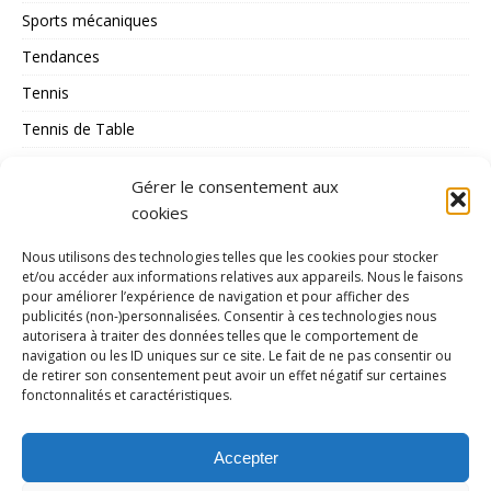
Sports mécaniques
Tendances
Tennis
Tennis de Table
Tous les Sports
Gérer le consentement aux
Triathlon
cookies
Voile
Nous utilisons des technologies telles que les cookies pour stocker
volley_ball
et/ou accéder aux informations relatives aux appareils. Nous le faisons
pour améliorer l’expérience de navigation et pour afficher des
water-polo
publicités (non-)personnalisées. Consentir à ces technologies nous
autorisera à traiter des données telles que le comportement de
navigation ou les ID uniques sur ce site. Le fait de ne pas consentir ou
MÉTA
de retirer son consentement peut avoir un effet négatif sur certaines
fonctonnalités et caractéristiques.
Connexion
Flux des publications
Accepter
Flux des commentaires