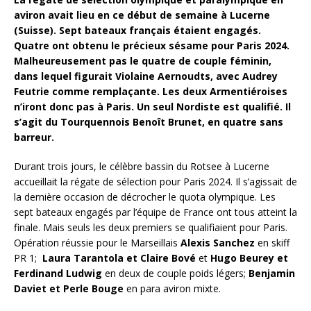
aviron avait lieu en ce début de semaine à Lucerne
(Suisse). Sept bateaux français étaient engagés.
Quatre ont obtenu le précieux sésame pour Paris 2024.
Malheureusement pas le quatre de couple féminin,
dans lequel figurait Violaine Aernoudts, avec Audrey
Feutrie comme remplaçante. Les deux Armentiéroises
n’iront donc pas à Paris. Un seul Nordiste est qualifié. Il
s’agit du Tourquennois Benoît Brunet, en quatre sans
barreur.
Durant trois jours, le célèbre bassin du Rotsee à Lucerne
accueillait la régate de sélection pour Paris 2024. Il s’agissait de
la dernière occasion de décrocher le quota olympique. Les
sept bateaux engagés par l’équipe de France ont tous atteint la
finale. Mais seuls les deux premiers se qualifiaient pour Paris.
Opération réussie pour le Marseillais
Alexis Sanchez
en skiff
PR 1;
Laura Tarantola et Claire Bové
et
Hugo Beurey et
Ferdinand Ludwig
en deux de couple poids légers;
Benjamin
Daviet et Perle Bouge
en para aviron mixte.