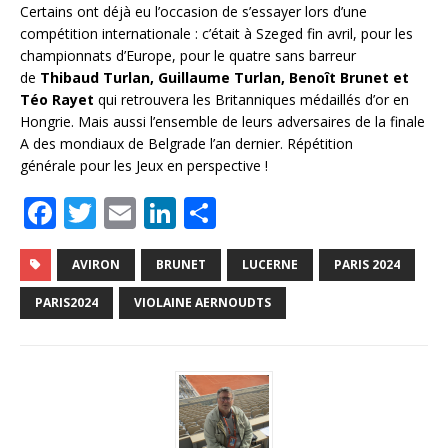
Certains ont déjà eu l’occasion de s’essayer lors d’une
compétition internationale : c’était à Szeged fin avril, pour les
championnats d’Europe, pour le quatre sans barreur
de
Thibaud Turlan, Guillaume Turlan, Benoît Brunet et
Téo Rayet
qui retrouvera les Britanniques médaillés d’or en
Hongrie. Mais aussi l’ensemble de leurs adversaires de la finale
A des mondiaux de Belgrade l’an dernier. Répétition
générale pour les Jeux en perspective !
F
T
E
Li
P
a
w
m
n
ar
c
it
ai
k
ta
AVIRON
BRUNET
LUCERNE
PARIS 2024
e
te
l
e
g
PARIS2024
VIOLAINE AERNOUDTS
b
r
dI
e
o
n
r
o
k