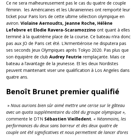
Ce ne sera malheureusement pas le cas du quatre de couple
féminin. les Américaines et les Ukrainiennes ont remporté leur
ticket pour Paris lors de cette ultime sélection olympique en
aviron.
Violaine Aernoudts, Jeanne Roche, Hélène
Lefebvre et Elodie Ravera-Scaramozzino
ont quant à elles
terminé à la quatrième place de la course. Ce bateau n’ira donc
pas aux JO de Paris cet été. L’Armentiéroise ne disputera pas
ses seconds Jeux Olympiques après Tokyo 2020. Pas plus que
son équipière de club
Audrey
Feutrie
remplaçante. Mais ce
bateau a l’avantage de la jeunesse. Et les deux Nordistes
peuvent maintenant viser une qualification à Los Angeles dans
quatre ans.
Benoît Brunet premier qualifié
»
Nous aurions bien sûr aimé mettre une cerise sur le gâteau
avec un quota supplémentaire du côté du groupe olympique »,
commente le DTN
Sébastien Vieilledent
. « Néanmoins, les
performances du deux sans barreur et des deux quatre de
couple ont été significatives et nous permettent de lancer d’ores