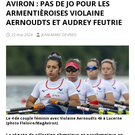
AVIRON : PAS DE JO POUR LES
ARMENTIÈROISES VIOLAINE
AERNOUDTS ET AUDREY FEUTRIE
22 mai 2024
JEAN-MARC DEVRED
Le 4 de couple féminin avec Violaine Aernoudts 4è à Lucerne
(photo Fleloire/MagAviron)
La régate de sélection olympique et paralympique en