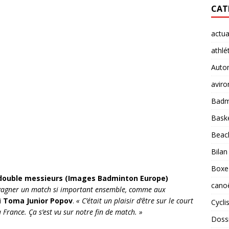
CAT
actua
athlé
Auto
aviro
Badm
Baske
Beach
Bilan
Boxe
u double messieurs (Images Badminton Europe)
cano
e gagner un match si important ensemble, comme aux
i
Toma Junior Popov
.
« C’était un plaisir d’être sur le court
Cycl
 France. Ça s’est vu sur notre fin de match. »
Doss