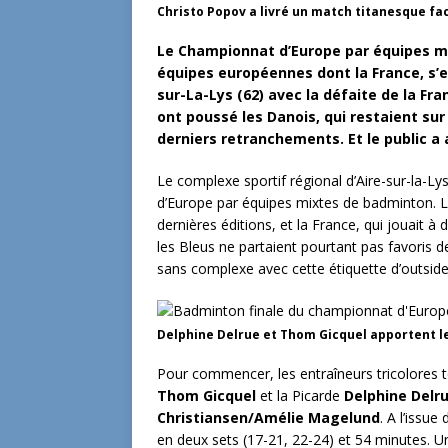
Christo Popov a livré un match titanesque f
Le Championnat d’Europe par équipes mi
équipes européennes dont la France, s’
sur-La-Lys (62) avec la défaite de la Fr
ont poussé les Danois, qui restaient sur
derniers retranchements. Et le public a 
Le complexe sportif régional d’Aire-sur-la-Ly
d’Europe par équipes mixtes de badminton. La
dernières éditions, et la France, qui jouait à 
les Bleus ne partaient pourtant pas favoris de
sans complexe avec cette étiquette d’outside
Delphine Delrue et Thom Gicquel apportent l
Pour commencer, les entraîneurs tricolores t
Thom Gicquel
et la Picarde
Delphine Delr
Christiansen/Amélie Magelund
. A l’issue
en deux sets (17-21, 22-24) et 54 minutes. Un