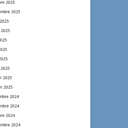
bre 2025
embre 2025
 2025
t 2025
2025
2025
 2025
 2025
er 2025
er 2025
mbre 2024
mbre 2024
bre 2024
embre 2024