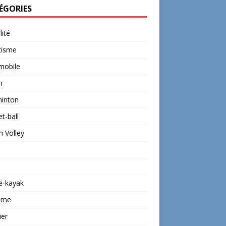
ÉGORIES
lité
tisme
mobile
n
inton
t-ball
 Volley
ë-kayak
isme
ier