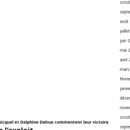
octo
sept
août
juille
juin 
mai 
avril
mars
févri
janvi
déce
nove
octo
icquel et Delphine Delrue commentent leur victoire
sept
 l’exploit