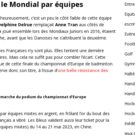
 le Mondial par équipes
Entre
Equit
heureusement, c’est un peu le côté faible de cette équipe
escr
Delphine Delrue
remplaçait
Anne Tran
aux côtés de
à joué ensemble lors des Mondiaux Juniors en 2016, étaient
Evèn
e, avant que les Danoises ne s’attribuent la deuxième.
Footb
es Françaises n’y sont plus. Elles tentent une dernière
Golf
es. Mais cela ne suffit pas pour combler l’écart. Cette
gue de cette finale du championnat d’Europe de badminton.
Gymn
ve donc son titre, à l’issue d’
une belle résistance des
Halté
Handb
Hand
e marche du podium du championnat d’Europe
Hock
ar équipes mixtes en argent, en frôlant l’or du bout des
Hock
nçais a vibré. Les Bleus valident aussi leur ticket pour la
Inédi
uipes mixtes) du 14 au 21 mai 2023, en Chine.
Jeux