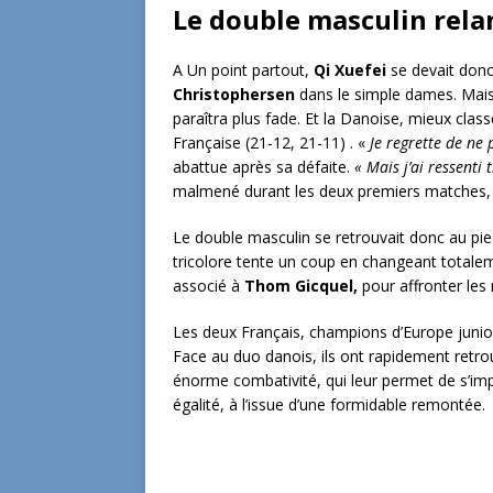
Le double masculin rela
A Un point partout,
Qi Xuefei
se devait donc 
Christophersen
dans le simple dames. Mais 
paraîtra plus fade. Et la Danoise, mieux clas
Française (21-12, 21-11) . «
Je regrette de ne
abattue après sa défaite.
« Mais j’ai ressenti
malmené durant les deux premiers matches, 
Le double masculin se retrouvait donc au pied
tricolore tente un coup en changeant totale
associé à
Thom Gicquel,
pour affronter les
Les deux Français, champions d’Europe junior
Face au duo danois, ils ont rapidement retro
énorme combativité, qui leur permet de s’imp
égalité, à l’issue d’une formidable remontée.