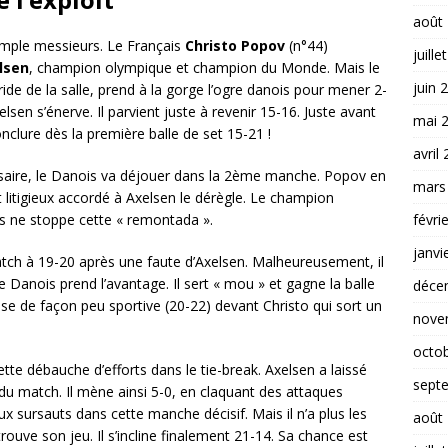
août
imple messieurs. Le Français
Christo Popov
(n°44)
juille
lsen
, champion olympique et champion du Monde. Mais le
juin 
ide de la salle, prend à la gorge l’ogre danois pour mener 2-
elsen s’énerve. Il parvient juste à revenir 15-16. Juste avant
mai 
clure dès la première balle de set 15-21 !
avril
ersaire, le Danois va déjouer dans la 2ème manche. Popov en
mars
 litigieux accordé à Axelsen le dérègle. Le champion
is ne stoppe cette « remontada ».
févri
janvi
atch à 19-20 après une faute d’Axelsen. Malheureusement, il
 le Danois prend l’avantage. Il sert « mou » et gagne la balle
déce
ise de façon peu sportive (20-22) devant Christo qui sort un
nove
octo
te débauche d’efforts dans le tie-break. Axelsen a laissé
sept
 du match. Il mène ainsi 5-0, en claquant des attaques
 sursauts dans cette manche décisif. Mais il n’a plus les
août
rouve son jeu. Il s’incline finalement 21-14. Sa chance est