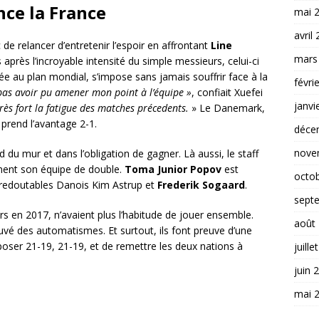
nce la France
mai 
avril
de relancer d’entretenir l’espoir en affrontant
Line
mars
après l’incroyable intensité du simple messieurs, celui-ci
sée au plan mondial, s’impose sans jamais souffrir face à la
févri
 pas avoir pu amener mon point à l’équipe »
, confiait Xuefei
janvi
 très fort la fatigue des matches précedents.
» Le Danemark,
prend l’avantage 2-1.
déce
nove
 du mur et dans l’obligation de gagner. Là aussi, le staff
ment son équipe de double.
Toma Junior Popov
est
octo
 redoutables Danois Kim Astrup et
Frederik Sogaard
.
sept
s en 2017, n’avaient plus l’habitude de jouer ensemble.
août
uvé des automatismes. Et surtout, ils font preuve d’une
oser 21-19, 21-19, et de remettre les deux nations à
juille
juin 
mai 