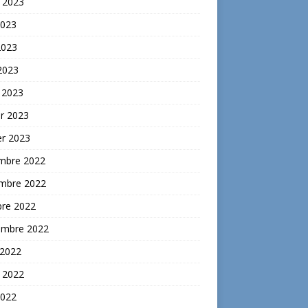
t 2023
2023
2023
 2023
 2023
er 2023
er 2023
mbre 2022
mbre 2022
bre 2022
embre 2022
 2022
t 2022
2022