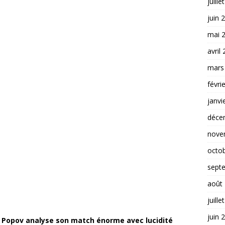
juille
juin 
mai 
avril
mars
févri
janvi
déce
nove
octo
sept
août
juille
juin 
o Popov analyse son match énorme avec lucidité