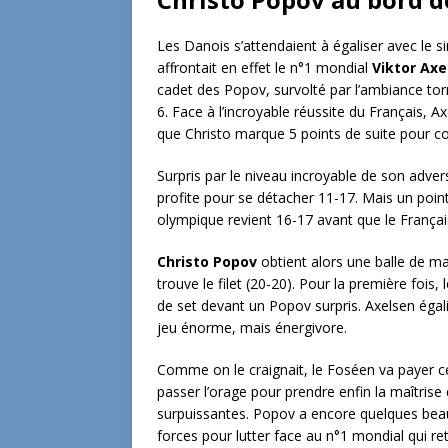
Les Danois s’attendaient à égaliser avec le s
affrontait en effet le n°1 mondial
Viktor Axe
cadet des Popov, survolté par l’ambiance torr
6. Face à l’incroyable réussite du Français, Ax
que Christo marque 5 points de suite pour con
Surpris par le niveau incroyable de son adv
profite pour se détacher 11-17. Mais un point
olympique revient 16-17 avant que le França
Christo Popov
obtient alors une balle de m
trouve le filet (20-20). Pour la première fois,
de set devant un Popov surpris. Axelsen égal
jeu énorme, mais énergivore.
Comme on le craignait, le Foséen va payer cet
passer l’orage pour prendre enfin la maîtrise
surpuissantes. Popov a encore quelques beaux
forces pour lutter face au n°1 mondial qui ret