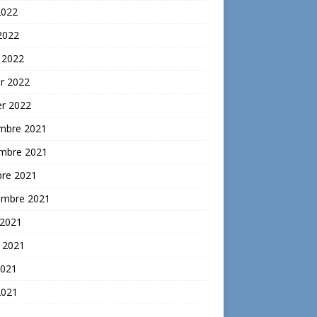
2022
 2022
 2022
er 2022
er 2022
mbre 2021
mbre 2021
bre 2021
embre 2021
 2021
t 2021
2021
2021