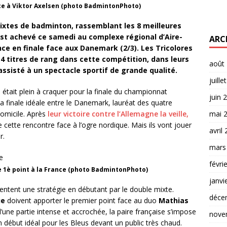
ace à Viktor Axelsen (photo BadmintonPhoto)
xtes de badminton, rassemblant les 8 meilleures
est achevé ce samedi au complexe régional d’Aire-
ARC
ance en finale face aux Danemark (2/3). Les Tricolores
 4 titres de rang dans cette compétition, dans leurs
août
assisté à un spectacle sportif de grande qualité.
juille
s était plein à craquer pour la finale du championnat
juin 
 finale idéale entre le Danemark, lauréat des quatre
domicile. Après
leur victoire contre l’Allemagne la veille,
mai 
 cette rencontre face à l’ogre nordique. Mais ils vont jouer
avril
r.
mars
févri
e 1è point à la France (photo BadmintonPhoto)
janvi
entent une stratégie en débutant par le double mixte.
déce
ue
doivent apporter le premier point face au duo
Mathias
 d’une partie intense et accrochée, la paire française s’impose
nove
 début idéal pour les Bleus devant un public très chaud.