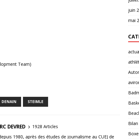
juin 
mai 
CAT
actua
athlé
velopment Team)
Auto
aviro
Badm
DENAIN
STEIMLE
Baske
Beach
Bilan
ARC DEVRED
1928 Articles
Boxe
 depuis 1980, après des études de journalisme au CUEJ de