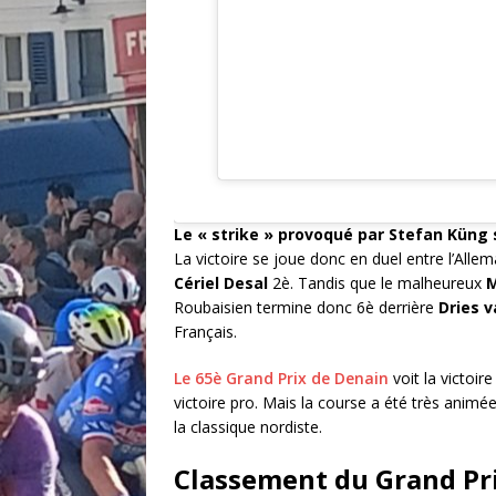
Le « strike » provoqué par Stefan Küng
La victoire se joue donc en duel entre l’Allem
Cériel Desal
2è. Tandis que le malheureux
M
Roubaisien termine donc 6è derrière
Dries v
Français.
Le 65è Grand Prix de Denain
voit la victoi
victoire pro. Mais la course a été très anim
la classique nordiste.
Classement du Grand Pr