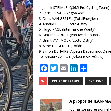
1. Jannik STEIMLE (Q36.5 Pro Cycling Team)
2. Cériel DESAL (Bingoal-WB)
3. Dries VAN GESTEL (TotalEnergies)
4. Arnaud DE LIE (Lotto-Dstny)
5. Hugo PAGE (Intermarché-Wanty)
6. Maxime JARNET (Van Rysel-Roubaix)
7. Brent VAN MOER (Lotto-Dstny)
8. Aimé DE GENDT (Cofidis)
9. Simon DEHAIRS (Alpecin-Deceuninck De
10. Amaury CAPIOT (Arkéa-B&B Hôtels)
F
T
E
Li
P
a
w
m
n
ar
c
it
ai
k
ta
COUPE DE FRANCE
CYCLISME
e
te
l
e
g
b
r
dI
e
A propos de JEAN-M
o
n
r
Journaliste professionnel