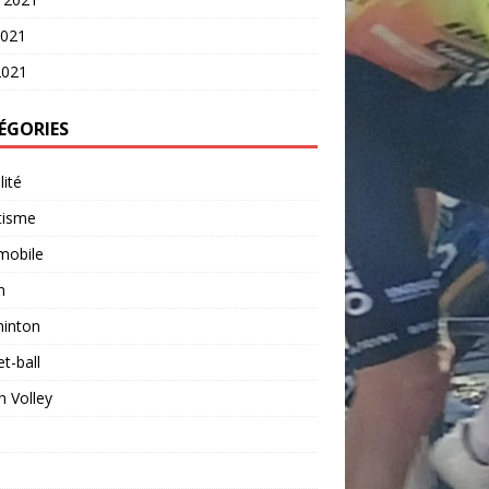
2021
2021
ÉGORIES
lité
tisme
mobile
n
inton
t-ball
 Volley