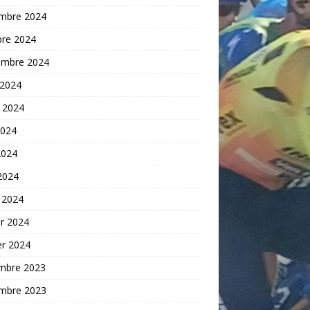
mbre 2024
bre 2024
embre 2024
 2024
t 2024
2024
2024
 2024
 2024
er 2024
er 2024
mbre 2023
mbre 2023