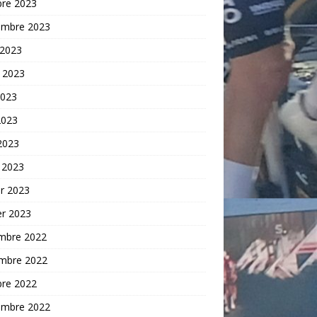
bre 2023
embre 2023
 2023
t 2023
2023
2023
 2023
 2023
er 2023
er 2023
mbre 2022
mbre 2022
bre 2022
embre 2022