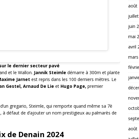
août
juille
juin 
mai 
avril
mars
sur le dernier secteur pavé
févri
and et le Wallon.
Jannik Steimle
démarre à 300m et plante
janvi
axime Jarnet
est repris dans les 100 derniers mètres. Le
an Gestel, Arnaud De Lie
et
Hugo Page,
premier
déce
nove
re d’un gregario, Steimle, qui remporte quand même sa 7è
octo
ée, à défaut de d’ajouter un nom prestigieux au palmarès de
sept
août
ix de Denain 2024
juille