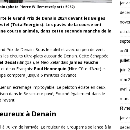
janvi
ain (photo Pierre Willemetz/Sports 5962)
déce
rte le Grand Prix de Denain 2024 devant les Belges
nove
estel (TotalEnergies). Les pavés de la course ont
 une course animée, dans cette seconde manche de la
octo
sept
nd Prix de Denain. Sous le soleil et avec un peu de vent.
août
les circuits ultra-plats autour de Denain. Cette échappée
juille
el Desal
(Bingoal), le Néo-Zélandais
James Fouché
 et deux Français:
Paul Hennequin
(Nice Côte d’Azur) et
juin 
upe comptera jusqu’à 6 minutes d’avance.
mai 
uer un écrémage impitoyable. Le peloton éclate en deux,
avril
aison dans le 3è secteur pavé; Fouché également dans le
mars
 l’avant.
févri
eureux à Denain
janvi
 à 70 km de l’arrivée. Le rouleur de Groupama se lance à la
déce