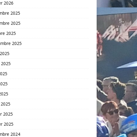
er 2026
mbre 2025
mbre 2025
bre 2025
embre 2025
 2025
t 2025
2025
2025
 2025
 2025
er 2025
er 2025
mbre 2024