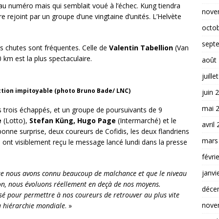
au numéro mais qui semblait voué à l’échec. Kung tiendra
nove
e rejoint par un groupe d’une vingtaine d’unités. L’Helvète
octo
sept
s chutes sont fréquentes. Celle de
Valentin Tabellion
(Van
0 km est la plus spectaculaire.
août
juille
ction impitoyable (photo Bruno Bade/ LNC)
juin 
mai 
 trois échappés, et un groupe de poursuivants de 9
e
(Lotto),
Stefan Küng, Hugo Page
(Intermarché) et le
avril
bonne surprise, deux coureurs de Cofidis, les deux flandriens
mars
i ont visiblement reçu le message lancé lundi dans la presse
févri
janvi
 que nous avons connu beaucoup de malchance et que le niveau
ison, nous évoluons réellement en deçà de nos moyens.
déce
lisé pour permettre à nos coureurs de retrouver au plus vite
nove
la hiérarchie mondiale
. »