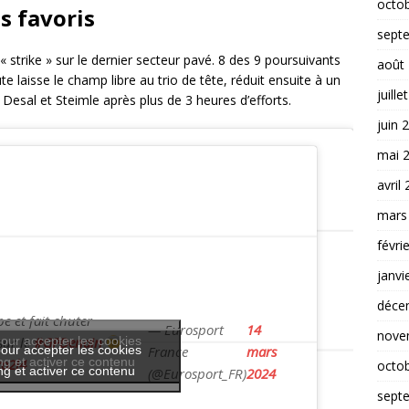
octo
s favoris
sept
 strike » sur le dernier secteur pavé. 8 des 9 poursuivants
août
te laisse le champ libre au trio de tête, réduit ensuite à un
juille
 Desal et Steimle après plus de 3 heures d’efforts.
juin 
mai 
avril
mars
févri
janvi
déce
e et fait chuter
— Eurosport
14
nove
sur le
our accepter les cookies
#GPDenain
our accepter les cookies
France
mars
g et activer ce contenu
o2l4
octo
g et activer ce contenu
(@Eurosport_FR)
2024
sept