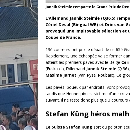
Jannik Steimle remporte le Grand Prix de Den
L’Allemand Jannik Steimle (Q36.5) rempo
Cériel Desal (Bingoal WB) et Dries van G
provoqué une impitoyable sélection et
Coupe de France.
136 coureurs ont prix le départ de ce 65è Gra
Rapidement, une échappée va se former dans 
atteint les premiers pavés avec le Belge
Céri
(Euskatel), l’Allemand
Jannik Steimle
(Q.36),
Maxime Jarnet
(Van Rysel Roubaix). Ce gro
Les pavés, boueux par endroits, vont provoq
tandis que Hennequin est victime d’une crev
suivant. Il ne reste donc plus que 3 coureurs à
Stefan Küng héros malh
Le Suisse Stefan Kung
sort du peloton seul