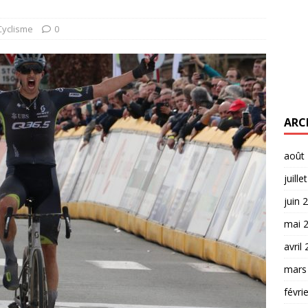
Cyclisme
0
ARC
août
juille
juin 
mai 
avril
mars
févri