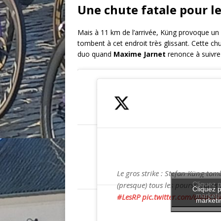
Une chute fatale pour le
Mais à 11 km de l’arrivée, Küng provoque un «
tombent à cet endroit très glissant. Cette chu
duo quand
Maxime Jarnet
renonce à suivre
Le gros strike : Stefan Küng tomb
(presque) tous les poursuivants 
Cliquez p
Cliquez p
marketin
#LesRP
pic.twitter.com/qMpCGk
marketin