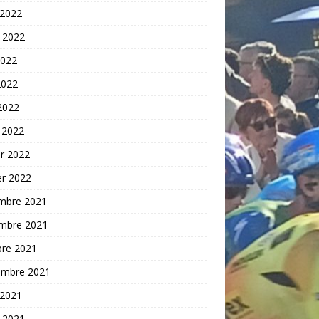
 2022
t 2022
2022
2022
 2022
 2022
er 2022
er 2022
mbre 2021
mbre 2021
bre 2021
embre 2021
 2021
t 2021