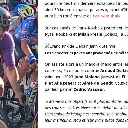
poursuite des trois derniers échappés. Un be
ainsi 30 km en « chasse-patates », avant d’êtr
aura bien roulé en vue de
Paris-Roubaix
.
Sur ces pavés de Paris-Roubaix justement, le
Rysel Roubaix) et
Milan Fretin
(Cofidis), à 3
Les 12 secteurs pavés ont provoqué une séle
On assiste alors à un mano-à-mano entre les
coureurs, 9 costauds comme
Arnaud De Li
vainqueur 2023
Juan Molano
(Movistar). Et 
Piet Allegeaert
et
Aimé de Gendt
. Ceux-c
par leur patron
Cédric Vasseur
.
»
Même si nos objectifs sont plus lointains,
des courses est très élevé sur ce début de sa
L’ensemble de l’équipe est sensibilisé et mobi
leur meilleur niveau et leur vraie place dans 