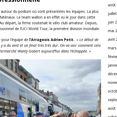
août
ent autour du podium où sont présentées les équipes. La plus
juille
ériaux. Le team wallon a en effet vu le jour dans cette
juin 
 Au départ, la firme soutenait le vélo club amateur. Depuis,
onnel de l’UCI World Tour, la première division mondiale.
mai 
avril
 pour l’équipe de
l’Arrageois Adrien Petit.
»
Le début de
l y a du vent et un final très très dur. On va voir comment cela
mars
’Intermarché Wanty Gobert aujourd’hui dans l’échappée. »
févri
janvi
déce
nove
octo
sept
août
juille