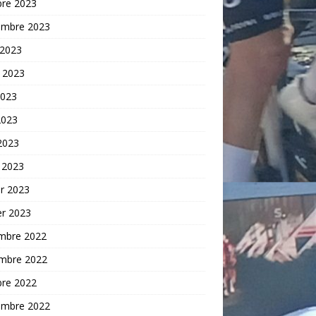
bre 2023
embre 2023
 2023
t 2023
2023
2023
 2023
 2023
er 2023
er 2023
mbre 2022
mbre 2022
bre 2022
embre 2022