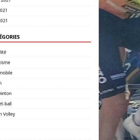
2021
2021
ÉGORIES
lité
tisme
mobile
n
inton
t-ball
 Volley