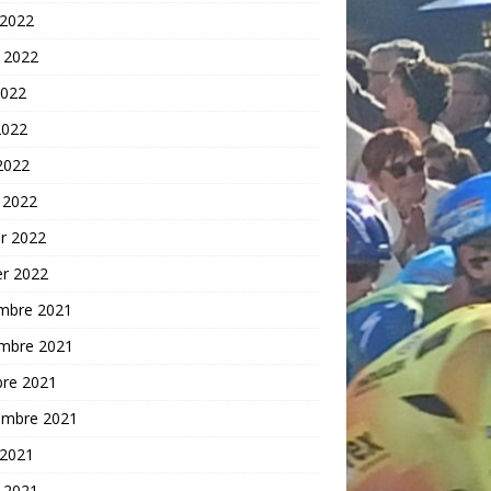
 2022
t 2022
2022
2022
 2022
 2022
er 2022
er 2022
mbre 2021
mbre 2021
bre 2021
embre 2021
 2021
t 2021