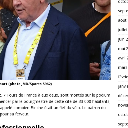
octo
sept
août
juille
juin 
mai 
avril
mars
févri
part (photo JMD/Sports 5962)
janvi
x
, 7 Tours de France à eux deux, sont montés sur le podium
déce
encer par le bourgmestre de cette cité de 33 000 habitants,
nove
rappelé combien Binche était un fief du vélo. Le patron du
pour sa ferveur.
octo
sept
ofessionnelle