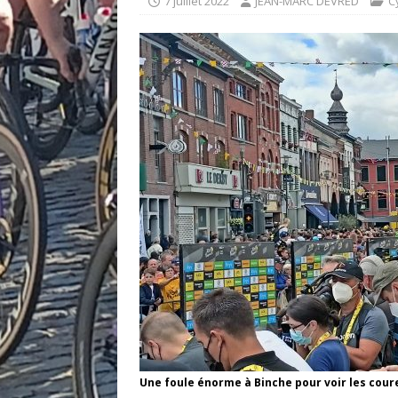
7 juillet 2022
JEAN-MARC DEVRED
C
Une foule énorme à Binche pour voir les cour