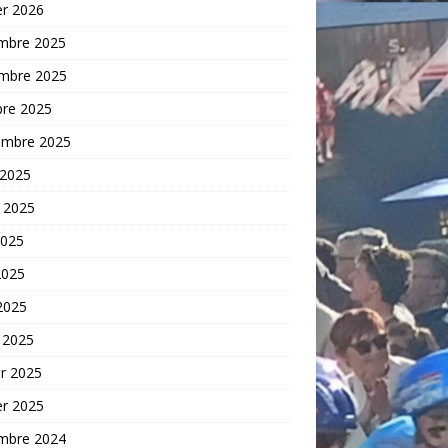
er 2026
mbre 2025
mbre 2025
bre 2025
embre 2025
 2025
t 2025
2025
2025
 2025
 2025
er 2025
er 2025
mbre 2024