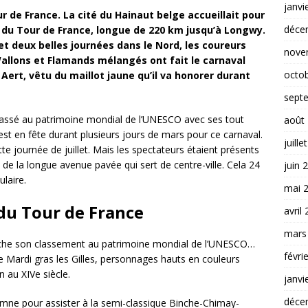
janvi
ur de France. La cité du Hainaut belge accueillait pour
déce
 du Tour de France, longue de 220 km jusqu’à Longwy.
et deux belles journées dans le Nord, les coureurs
nove
 Wallons et Flamands mélangés ont fait le carnaval
octo
Aert, vêtu du maillot jaune qu’il va honorer durant
sept
assé au patrimoine mondial de l’UNESCO avec ses tout
août
e est en fête durant plusieurs jours de mars pour ce carnaval.
juille
tte journée de juillet. Mais les spectateurs étaient présents
et de la longue avenue pavée qui sert de centre-ville. Cela 24
juin 
ulaire.
mai 
du Tour de France
avril
mars
inche son classement au patrimoine mondial de l’UNESCO…
févri
 Mardi gras les Gilles, personnages hauts en couleurs
 au XIVe siècle.
janvi
déce
tomne pour assister à la semi-classique Binche-Chimay-