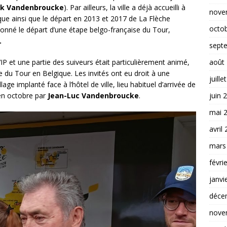
ck Vandenbroucke
). Par ailleurs, la ville a déjà accueilli à
nove
que ainsi que le départ en 2013 et 2017 de La Flèche
octo
onné le départ d’une étape belgo-française du Tour,
.
sept
août
VIP et une partie des suiveurs était particulièrement animé,
 du Tour en Belgique. Les invités ont eu droit à une
juille
age implanté face à l’hôtel de ville, lieu habituel d’arrivée de
juin 
en octobre par
Jean-Luc Vandenbroucke
.
mai 
avril
mars
févri
janvi
déce
nove