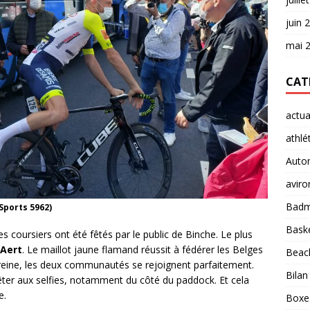
juin 
mai 
CAT
actua
athlé
Auto
aviro
Badm
Sports 5962)
Baske
es coursiers ont été fêtés par le public de Binche. Le plus
Aert
. Le maillot jaune flamand réussit à fédérer les Belges
Beach
e reine, les deux communautés se rejoignent parfaitement.
Bilan
rêter aux selfies, notamment du côté du paddock. Et cela
e.
Boxe