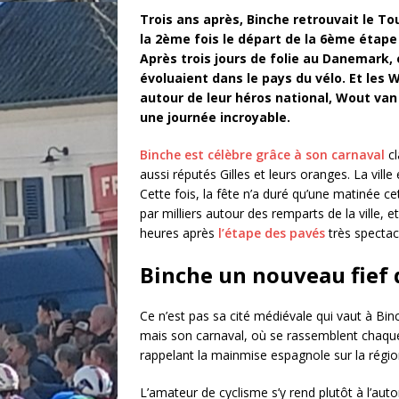
Trois ans après, Binche retrouvait le To
la 2ème fois le départ de la 6ème étape
Après trois jours de folie au Danemark, 
évoluaient dans le pays du vélo. Et les
autour de leur héros national, Wout van 
une journée incroyable.
Binche est célèbre grâce à son carnaval
cl
aussi réputés Gilles et leurs oranges. La vill
Cette fois, la fête n’a duré qu’une matinée ce
par milliers autour des remparts de la ville, 
heures après
l’étape des pavés
très spectac
Binche un nouveau fief 
Ce n’est pas sa cité médiévale qui vaut à B
mais son carnaval, où se rassemblent chaque
rappelant la mainmise espagnole sur la région
L’amateur de cyclisme s’y rend plutôt à l’au