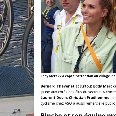
Eddy Merckx a capté l’attention au village-dé
Bernard Thévenet
et surtout
Eddy Merck
jaune aux côtés des élus du secteur. A comm
Laurent Devin.
Christian Prudhomme,
a 
cyclisme chez ASO a aussi remercié le public 
Binche et son équipe pr