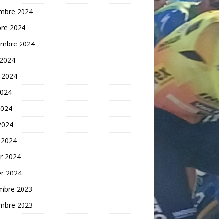
mbre 2024
bre 2024
embre 2024
 2024
t 2024
2024
2024
 2024
 2024
er 2024
er 2024
mbre 2023
mbre 2023