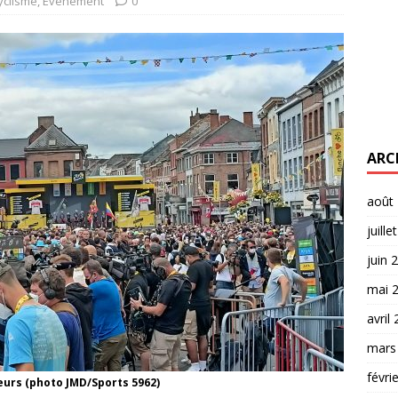
yclisme
,
Evènement
0
ARC
août
juille
juin 
mai 
avril
mars
févri
eurs (photo JMD/Sports 5962)