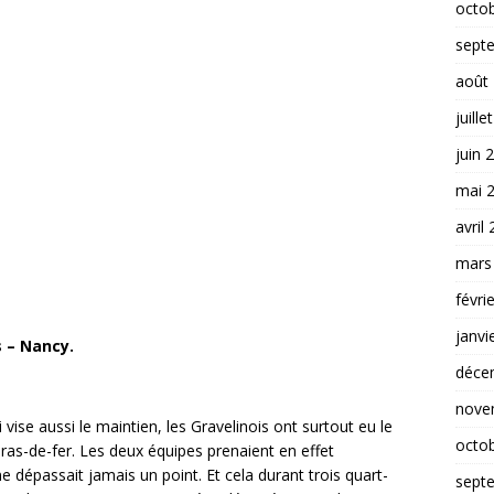
octo
sept
août
juille
juin 
mai 
avril
mars
févri
janvi
 – Nancy.
déce
nove
 vise aussi le maintien, les Gravelinois ont surtout eu le
octo
bras-de-fer. Les deux équipes prenaient en effet
e dépassait jamais un point. Et cela durant trois quart-
sept