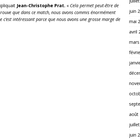
juille
xpliquait
Jean-Christophe Prat.
«
Cela permet peut-être de
juin 
e trouve que dans ce match, nous avons commis énormément
 que c’est intéressant parce que nous avons une grosse marge de
mai 
avril
mars
févri
janvi
déce
nove
octo
sept
août
juille
juin 