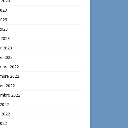
t 2023
2023
2023
 2023
 2023
er 2023
er 2023
mbre 2022
mbre 2022
bre 2022
embre 2022
 2022
t 2022
2022