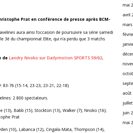
mai 
avril
hristophe Prat en conférence de presse après BCM-
mars
velines aura ainsi l’occasion de poursuivre sa série samedi
févri
e le 3è du championnat Elite, qui n’a perdu que 3 matchs
janvi
déce
e de
Landry Nnoko sur Dailymotion SPORTS 59/62
.
nove
octo
sept
y
: 83-76 (15-14, 23-23, 23-21, 22-18)
août
elines: 2 800 spectateurs.
juille
ee (13), Babb (15); Stockton (13), Walker (7); Nnoko (16);
juin 
stophe Prat
mai 
wden (10), Labanca (12), Cingala-Mata, Thompson (14),