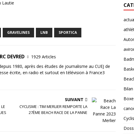
n Lautie
CAT
actua
athlé
GRAVELINES
LNB
SPORTICA
Auto
aviro
ARC DEVRED
1929 Articles
Badm
 depuis 1980, après des études de journalisme au CUEJ de
Baske
esse écrite, en radio et surtout en télévision à France3
Beach
Bilan
Boxe
SUIVANT
 LE
CYCLISME : TIM MERLIER REMPORTE LA
cano
UES
27ÈME BEACH RACE DE LA PANNE
Cycl
Doss