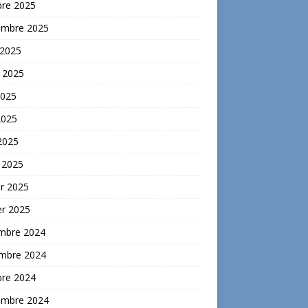
bre 2025
embre 2025
 2025
t 2025
2025
2025
 2025
 2025
er 2025
er 2025
mbre 2024
mbre 2024
bre 2024
embre 2024