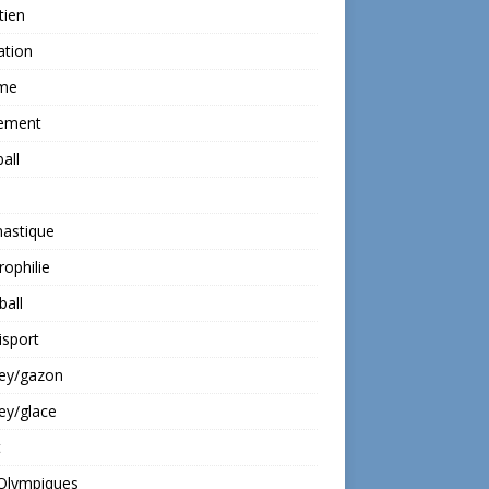
tien
ation
ime
ement
all
astique
rophilie
all
isport
ey/gazon
ey/glace
t
 Olympiques