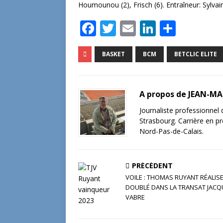
Houmounou (2), Frisch (6). Entraîneur: Sylvai
F
T
E
Li
P
a
w
m
n
ar
c
it
ai
k
ta
BASKET
BCM
BETCLIC ELITE
e
te
l
e
g
b
r
dI
e
A propos de JEAN-M
o
n
r
Journaliste professionnel
o
Strasbourg. Carrière en pr
Nord-Pas-de-Calais.
k
PRÉCÉDENT
VOILE : THOMAS RUYANT RÉALISE
DOUBLÉ DANS LA TRANSAT JACQ
VABRE