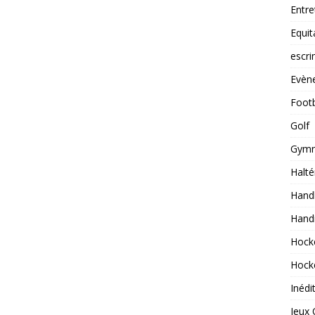
Entre
Equit
escr
Evèn
Footb
Golf
Gymn
Halté
Handb
Hand
Hock
Hock
Inédi
Jeux