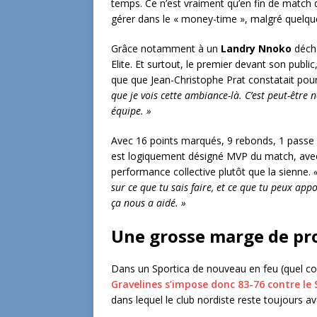
temps. Ce n’est vraiment qu’en fin de match q
gérer dans le « money-time », malgré quelque
Grâce notamment à un
Landry Nnoko
décha
Elite. Et surtout, le premier devant son publi
que que Jean-Christophe Prat constatait pour
que je vois cette ambiance-là. C’est peut-êtr
équipe. »
Avec 16 points marqués, 9 rebonds, 1 passe 
est logiquement désigné MVP du match, avec 
performance collective plutôt que la sienne.
sur ce que tu sais faire, et ce que tu peux appor
ça nous a aidé. »
Une grosse marge de pr
Dans un Sportica de nouveau en feu (quel c
Gravelines s’impose donc 83-76 contre le
dans lequel le club nordiste reste toujours av