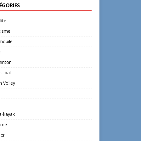
ÉGORIES
lité
tisme
mobile
n
inton
t-ball
 Volley
ë-kayak
isme
ier