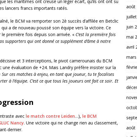
ue les maritimes ont creusé un léger écart, qu’ils ont ont su
août
s lancers francs importants ratés.
juille
îné, le BCM va remporter son 2è succès d’affilée en Betclic
juin 
c, qui a de nouveau poussé son équipe vers la victoire. Ce
 le première fois depuis son arrivée. «
C’est la première fois
mai 
e nos supporters qui ont donné ce supplément d’âme à notre
avril
mars
décisive et 3 interceptions, le pivot camerounais du BCM
févri
une évaluation de +24. Mais Landry préfère insister sur la
« Sur ces matches à enjeu, en tant que joueur, tu te focalises
janvi
ter à l’équipe. C’est ce que tous les joueurs ont fait ce soir. Et
déce
nove
ogression
octo
ontraste avec
le match contre Leiden
…),
le BCM
sept
 SLUC Nancy
. Une victoire qui ne change rien au classement,
août
ant-dernier.