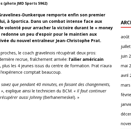
es (photo JMD Sports 5962)
 Gravelines-Dunkerque remporte enfin son premier
 lui, à Sportica. Dans un combat intense face aux
ARC
de volonté pour arracher la victoire durant le « money
 redonne un peu d’espoir pour le maintien aux
août
ivée du nouvel entraîneur Jean-Christophe Prat.
juille
proches, le coach gravelinois récupérait deux pros:
juin 
dernière recrue, fraîchement arrivée:
l’ailier américain
nc, plus les 4 jeunes issus du centre de formation. Prat n’aura
mai 
ù l’expérience comptait beaucoup.
avril
s savez que pendant 40 minutes, en faisant des changements,
mars
 »
, explique ainsi le technicien du BCM.
« Il faut continuer
févri
 récupérer aussi Johnny
(Berhanemeskel). »
janvi
déce
nove