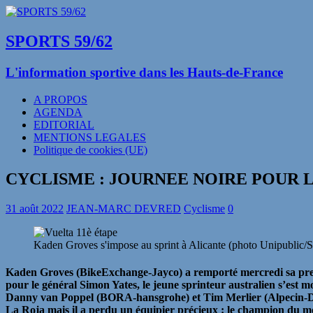
SPORTS 59/62
L'information sportive dans les Hauts-de-France
A PROPOS
AGENDA
EDITORIAL
MENTIONS LEGALES
Politique de cookies (UE)
CYCLISME : JOURNEE NOIRE POUR L
31 août 2022
JEAN-MARC DEVRED
Cyclisme
0
Kaden Groves s'impose au sprint à Alicante (photo Unipublic/S
Kaden Groves (BikeExchange-Jayco) a remporté mercredi sa premi
pour le général Simon Yates, le jeune sprinteur australien s’est mo
Danny van Poppel (BORA-hansgrohe) et Tim Merlier (Alpecin-Dec
La Roja mais il a perdu un équipier précieux : le champion du mo