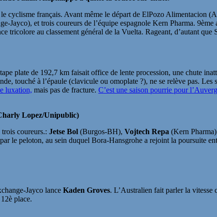
r le cyclisme français. Avant même le départ de ElPozo Alimentacion (Al
-Jayco), et trois coureurs de l’équipe espagnole Kern Pharma. 9ème au
hance tricolore au classement général de la Vuelta. Rageant, d’autant qu
étape plate de 192,7 km faisait office de lente procession, une chute ina
 touché à l’épaule (clavicule ou omoplate ?), ne se relève pas. Les sec
e luxation,
mais pas de fracture.
C’est une saison pourrie pour l’Auver
Charly Lopez/Unipublic)
trois coureurs.:
Jetse Bol
(Burgos-BH),
Vojtech Repa
(Kern Pharma)
r le peloton, au sein duquel Bora-Hansgrohe a rejoint la poursuite ent
Exchange-Jayco lance
Kaden Groves
. L’Australien fait parler la vitess
 12è place.