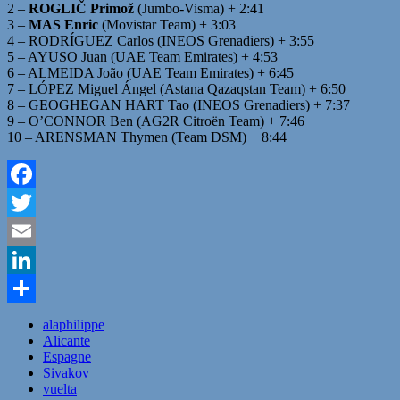
2 –
ROGLIČ Primož
(Jumbo-Visma) + 2:41
3 –
MAS Enric
(Movistar Team) + 3:03
4 – RODRÍGUEZ Carlos (INEOS Grenadiers) + 3:55
5 – AYUSO Juan (UAE Team Emirates) + 4:53
6 – ALMEIDA João (UAE Team Emirates) + 6:45
7 – LÓPEZ Miguel Ángel (Astana Qazaqstan Team) + 6:50
8 – GEOGHEGAN HART Tao (INEOS Grenadiers) + 7:37
9 – O’CONNOR Ben (AG2R Citroën Team) + 7:46
10 – ARENSMAN Thymen (Team DSM) + 8:44
Facebook
Twitter
Email
LinkedIn
Partager
alaphilippe
Alicante
Espagne
Sivakov
vuelta