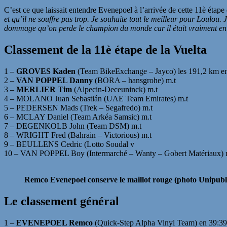
C’est ce que laissait entendre Evenepoel à l’arrivée de cette 11è étape 
et qu’il ne souffre pas trop. Je souhaite tout le meilleur pour Loulo
dommage qu’on perde le champion du monde car il était vraiment en form
Classement de la 11è étape de la Vuelta
1 –
GROVES Kaden
(Team BikeExchange – Jayco) les 191,2 km en
2 –
VAN POPPEL Danny
(BORA – hansgrohe) m.t
3 –
MERLIER Tim
(Alpecin-Deceuninck) m.t
4 – MOLANO Juan Sebastián (UAE Team Emirates) m.t
5 – PEDERSEN Mads (Trek – Segafredo) m.t
6 – MCLAY Daniel (Team Arkéa Samsic) m.t
7 – DEGENKOLB John (Team DSM) m.t
8 – WRIGHT Fred (Bahrain – Victorious) m.t
9 – BEULLENS Cedric (Lotto Soudal v
10 – VAN POPPEL Boy (Intermarché – Wanty – Gobert Matériaux) 
Remco Evenepoel conserve le maillot rouge (photo Unipubli
Le classement général
1 –
EVENEPOEL Remco
(Quick-Step Alpha Vinyl Team) en 39:39