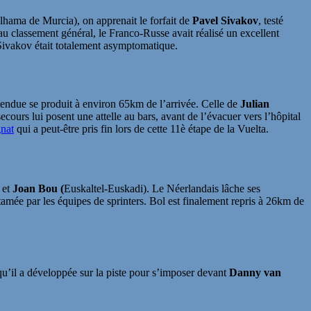
hama de Murcia), on apprenait le forfait de
Pavel Sivakov
, testé
 classement général, le Franco-Russe avait réalisé un excellent
e Sivakov était totalement asymptomatique.
ttendue se produit à environ 65km de l’arrivée. Celle de
Julian
ours lui posent une attelle au bars, avant de l’évacuer vers l’hôpital
gnat
qui a peut-être pris fin lors de cette 11è étape de la Vuelta.
 et
Joan Bou (
Euskaltel-Euskadi). Le Néerlandais lâche ses
amée par les équipes de sprinters. Bol est finalement repris à 26km de
e qu’il a développée sur la piste pour s’imposer devant
Danny van