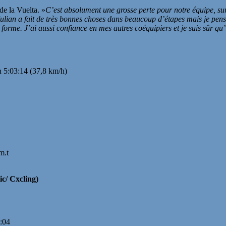
de la Vuelta. »
C’est absolument une grosse perte pour notre équipe, sur
u. Julian a fait de très bonnes choses dans beaucoup d’étapes mais je pe
e. J’ai aussi confiance en mes autres coéquipiers et je suis sûr qu’ils
 5:03:14 (37,8 km/h)
m.t
c/ Cxcling)
:04