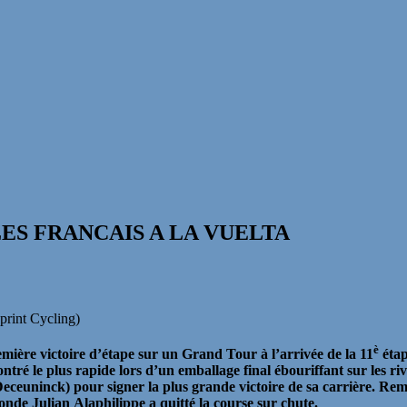
ES FRANCAIS A LA VUELTA
print Cycling)
è
ère victoire d’étape sur un Grand Tour à l’arrivée de la 11
étap
ntré le plus rapide lors d’un emballage final ébouriffant sur les ri
euninck) pour signer la plus grande victoire de sa carrière. Re
nde Julian Alaphilippe a quitté la course sur chute.