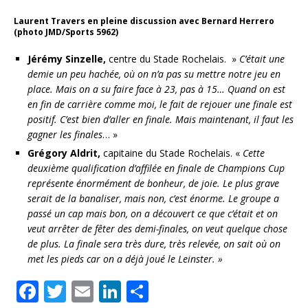
Laurent Travers en pleine discussion avec Bernard Herrero
(photo JMD/Sports 5962)
Jérémy Sinzelle,
centre du Stade Rochelais. »
C’était une
demie un peu hachée, où on n’a pas su mettre notre jeu en
place. Mais on a su faire face à 23, pas à 15… Quand on est
en fin de carrière comme moi, le fait de rejouer une finale est
positif. C’est bien d’aller en finale. Mais maintenant, il faut les
gagner les finales
… »
Grégory Aldrit,
capitaine du Stade Rochelais. «
Cette
deuxième qualification d’affilée en finale de Champions Cup
représente énormément de bonheur, de joie.
Le plus grave
serait de la banaliser, mais non, c’est énorme. Le groupe a
passé un cap mais bon, on a découvert ce que c’était et on
veut arrêter de fêter des demi-finales, on veut quelque chose
de plus. La finale sera très dure, très relevée, on sait où on
met les pieds car on a déjà joué le Leinster. »
F
T
E
Li
P