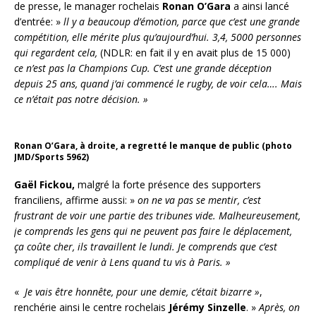
de presse, le manager rochelais
Ronan O’Gara
a ainsi lancé
d’entrée: »
ll y a beaucoup d’émotion, parce que c’est une grande
compétition, elle mérite plus qu’aujourd’hui. 3,4, 5000 personnes
qui regardent cela,
(NDLR: en fait il y en avait plus de 15 000)
ce n’est pas la Champions Cup. C’est une grande déception
depuis 25 ans, quand j’ai commencé le rugby, de voir cela…. Mais
ce n’était pas notre décision. »
Ronan O’Gara, à droite, a regretté le manque de public (photo
JMD/Sports 5962)
Gaël Fickou,
malgré la forte présence des supporters
franciliens, affirme aussi: »
on ne va pas se mentir, c’est
frustrant de voir une partie des tribunes vide. Malheureusement,
je comprends les gens qui ne peuvent pas faire le déplacement,
ça coûte cher, ils travaillent le lundi. Je comprends que c’est
compliqué de venir à Lens quand tu vis à Paris. »
«
Je vais être honnête, pour une demie, c’était bizarre »
,
renchérie ainsi le centre rochelais
Jérémy Sinzelle
. »
Après, on