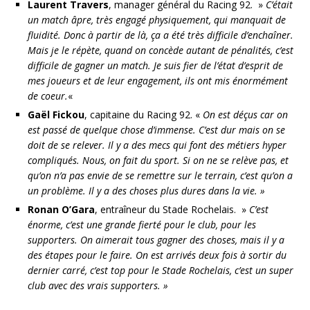
Laurent Travers
, manager général du Racing 92. »
C’était
un match âpre, très engagé physiquement, qui manquait de
fluidité. Donc à partir de là, ça a été très difficile d’enchaîner.
Mais je le répète, quand on concède autant de pénalités, c’est
difficile de gagner un match. Je suis fier de l’état d’esprit de
mes joueurs et de leur engagement, ils ont mis énormément
de coeur.
«
Gaël Fickou
, capitaine du Racing 92. «
On est déçus car on
est passé de quelque chose d’immense. C’est dur mais on se
doit de se relever. Il y a des mecs qui font des métiers hyper
compliqués. Nous, on fait du sport. Si on ne se relève pas, et
qu’on n’a pas envie de se remettre sur le terrain, c’est qu’on a
un problème. Il y a des choses plus dures dans la vie. »
Ronan O’Gara
, entraîneur du Stade Rochelais. »
C’est
énorme, c’est une grande fierté pour le club, pour les
supporters. On aimerait tous gagner des choses, mais il y a
des étapes pour le faire. On est arrivés deux fois à sortir du
dernier carré, c’est top pour le Stade Rochelais, c’est un super
club avec des vrais supporters. »