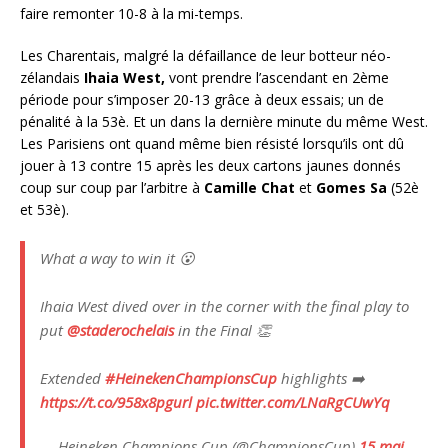
faire remonter 10-8 à la mi-temps.
Les Charentais, malgré la défaillance de leur botteur néo-
zélandais
Ihaia West,
vont prendre l’ascendant en 2ème
période pour s’imposer 20-13 grâce à deux essais; un de
pénalité à la 53è. Et un dans la dernière minute du même West.
Les Parisiens ont quand même bien résisté lorsqu’ils ont dû
jouer à 13 contre 15 après les deux cartons jaunes donnés
coup sur coup par l’arbitre à
Camille Chat
et
Gomes Sa
(52è
et 53è).
What a way to win it 😮
Ihaia West dived over in the corner with the final play to
put
@staderochelais
in the Final 👏
Extended
#HeinekenChampionsCup
highlights ➡️
https://t.co/958x8pgurl
pic.twitter.com/LNaRgCUwYq
— Heineken Champions Cup (@ChampionsCup)
15 mai