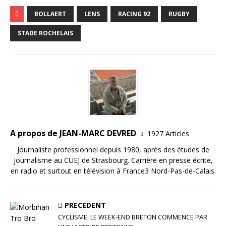
a
w
m
n
ar
c
it
ai
k
ta
BOLLAERT
LENS
RACING 92
RUGBY
e
te
l
e
g
STADE ROCHELAIS
b
r
dI
e
o
n
r
o
k
A propos de JEAN-MARC DEVRED
1927 Articles
Journaliste professionnel depuis 1980, après des études de
journalisme au CUEJ de Strasbourg. Carrière en presse écrite,
en radio et surtout en télévision à France3 Nord-Pas-de-Calais.
PRÉCÉDENT
CYCLISME: LE WEEK-END BRETON COMMENCE PAR