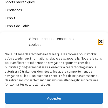
Sports mécaniques
Tendances
Tennis
Tennis de Table
Tous les Sports
Gérer le consentement aux
Triathlon
cookies
Voile
Nous utilisons des technologies telles que les cookies pour stocker
volley_ball
et/ou accéder aux informations relatives aux appareils. Nous le faisons
pour améliorer l’expérience de navigation et pour afficher des
water-polo
publicités (non-)personnalisées. Consentir à ces technologies nous
autorisera à traiter des données telles que le comportement de
navigation ou les ID uniques sur ce site. Le fait de ne pas consentir ou
MÉTA
de retirer son consentement peut avoir un effet négatif sur certaines
fonctonnalités et caractéristiques.
Connexion
Flux des publications
Accepter
Flux des commentaires