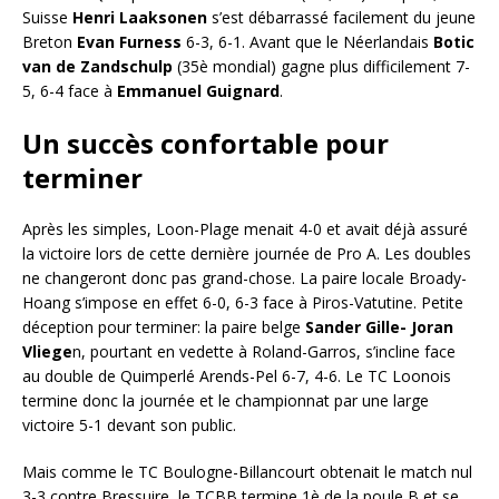
Suisse
Henri Laaksonen
s’est débarrassé facilement du jeune
Breton
Evan Furness
6-3, 6-1. Avant que le Néerlandais
Botic
van de Zandschulp
(35è mondial) gagne plus difficilement 7-
5, 6-4 face à
Emmanuel Guignard
.
Un succès confortable pour
terminer
Après les simples, Loon-Plage menait 4-0 et avait déjà assuré
la victoire lors de cette dernière journée de Pro A. Les doubles
ne changeront donc pas grand-chose. La paire locale Broady-
Hoang s’impose en effet 6-0, 6-3 face à Piros-Vatutine. Petite
déception pour terminer: la paire belge
Sander Gille- Joran
Vliege
n, pourtant en vedette à Roland-Garros, s’incline face
au double de Quimperlé Arends-Pel 6-7, 4-6. Le TC Loonois
termine donc la journée et le championnat par une large
victoire 5-1 devant son public.
Mais comme le TC Boulogne-Billancourt obtenait le match nul
3-3 contre Bressuire, le TCBB termine 1è de la poule B et se