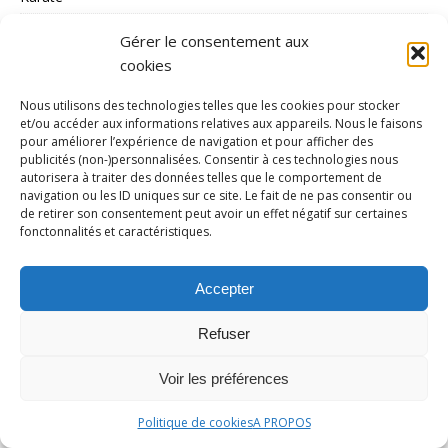
Kayak Polo
Gérer le consentement aux
kitesurf
cookies
Ligue 1
Nous utilisons des technologies telles que les cookies pour stocker
et/ou accéder aux informations relatives aux appareils. Nous le faisons
Ligue 2
pour améliorer l’expérience de navigation et pour afficher des
publicités (non-)personnalisées. Consentir à ces technologies nous
LOSC
autorisera à traiter des données telles que le comportement de
Lutte
navigation ou les ID uniques sur ce site. Le fait de ne pas consentir ou
de retirer son consentement peut avoir un effet négatif sur certaines
Moto
fonctonnalités et caractéristiques.
Natation
Accepter
Polémique
Portrait
Refuser
Présentation
Voir les préférences
Raid
Politique de cookies
A PROPOS
RC Lens