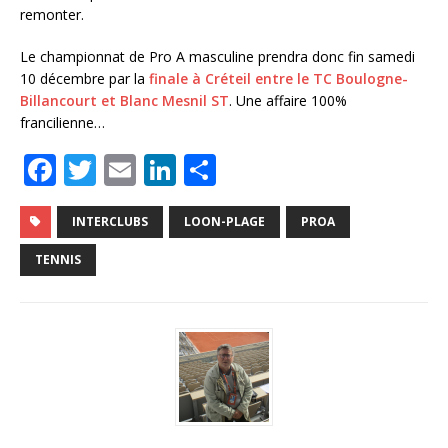
remonter.
Le championnat de Pro A masculine prendra donc fin samedi
10 décembre par la
finale à Créteil entre le TC Boulogne-
Billancourt et Blanc Mesnil ST
. Une affaire 100%
francilienne…
F
T
E
Li
P
a
w
m
n
ar
c
it
ai
k
ta
INTERCLUBS
LOON-PLAGE
PROA
e
te
l
e
g
TENNIS
b
r
dI
e
o
n
r
o
k