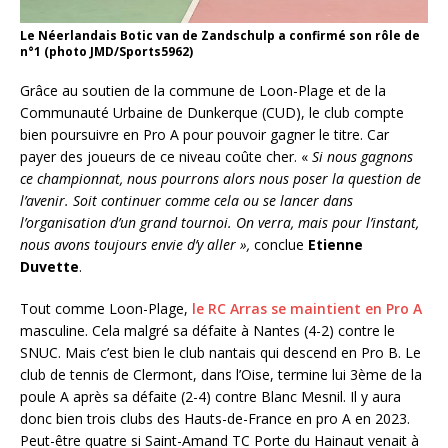
Le Néerlandais Botic van de Zandschulp a confirmé son rôle de
n°1 (photo JMD/Sports5962)
Grâce au soutien de la commune de Loon-Plage et de la
Communauté Urbaine de Dunkerque (CUD), le club compte
bien poursuivre en Pro A pour pouvoir gagner le titre. Car
payer des joueurs de ce niveau coûte cher. «
Si nous gagnons
ce championnat, nous pourrons alors nous poser la question de
l’avenir. Soit continuer comme cela ou se lancer dans
l’organisation d’un grand tournoi. On verra, mais pour l’instant,
nous avons toujours envie d’y aller »,
conclue
Etienne
Duvette
.
Tout comme Loon-Plage,
le RC Arras se maintient en Pro A
masculine. Cela malgré sa défaite à Nantes (4-2) contre le
SNUC. Mais c’est bien le club nantais qui descend en Pro B. Le
club de tennis de Clermont, dans l’Oise, termine lui 3ème de la
poule A après sa défaite (2-4) contre Blanc Mesnil. Il y aura
donc bien trois clubs des Hauts-de-France en pro A en 2023.
Peut-être quatre si Saint-Amand TC Porte du Hainaut venait à