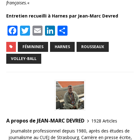
françaises.
«
Entretien recueilli à Harnes par Jean-Marc Devred
F
T
E
Li
P
a
w
m
n
ar
c
it
ai
k
ta
FÉMININES
HARNES
ROUSSEAUX
e
te
l
e
g
VOLLEY-BALL
b
r
dI
e
o
n
r
o
k
A propos de JEAN-MARC DEVRED
1928 Articles
Journaliste professionnel depuis 1980, après des études de
journalisme au CUEJ de Strasbourg. Carrière en presse écrite,