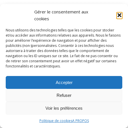
Boxe
Gérer le consentement aux
canoë-kayak
cookies
Cyclisme
Nous utilisons des technologies telles que les cookies pour stocker
et/ou accéder aux informations relatives aux appareils. Nous le faisons
Dossier
pour améliorer l’expérience de navigation et pour afficher des
Entretien
publicités (non-)personnalisées. Consentir à ces technologies nous
autorisera à traiter des données telles que le comportement de
Equitation
navigation ou les ID uniques sur ce site. Le fait de ne pas consentir ou
de retirer son consentement peut avoir un effet négatif sur certaines
escrime
fonctonnalités et caractéristiques.
Evènement
Accepter
Football
Golf
Refuser
Gymnastique
Voir les préférences
Haltérophilie
Handball
Politique de cookies
A PROPOS