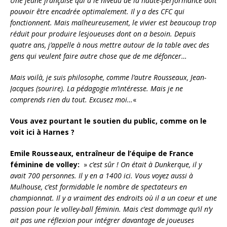
Une jeune française qui a le niveau de la haute-performance doit
pouvoir être encadrée optimalement. Il y a des CFC qui
fonctionnent. Mais malheureusement, le vivier est beaucoup trop
réduit pour produire lesjoueuses dont on a besoin. Depuis
quatre ans, j’appelle à nous mettre autour de la table avec des
gens qui veulent faire autre chose que de me défoncer…
Mais voilà, je suis philosophe, comme l’autre Rousseaux, Jean-
Jacques (sourire). La pédagogie m’intéresse. Mais je ne
comprends rien du tout. Excusez moi…
«
Vous avez pourtant le soutien du public, comme on le
voit ici à Harnes ?
Emile Rousseaux, entraîneur de l’équipe de France
féminine de volley:
»
c’est sûr ! On était à Dunkerque, il y
avait 700 personnes. Il y en a 1400 ici. Vous voyez aussi à
Mulhouse, c’est formidable le nombre de spectateurs en
championnat. Il y a vraiment des endroits où il a un coeur et une
passion pour le volley-ball féminin. Mais c’est dommage qu’il n’y
ait pas une réflexion pour intégrer davantage de joueuses