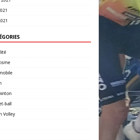
2021
2021
ÉGORIES
lité
tisme
mobile
n
inton
t-ball
 Volley