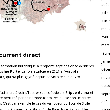
août
juille
juin 
mai 
avril
mars
current direct
févri
janvi
a formation britannique a remporté sept des onze dernières
déce
Richie Porte
. Le rôle attribué en 2021 à l’Australien
rt
, qui n’a plus gagné depuis sa victoire sur le Giro
nove
octo
’attendre à voir s’illustrer ses coéquipiers
Filippo Ganna
et
sept
re perturbé par de nombreux arbitres qui se sont montrés
août
 C’est par exemple le cas du vainqueur du Tour de Sicile
e
 son coéquipier
Jack Haig
, 6
de Paris-Nice. Sans oublier
juille