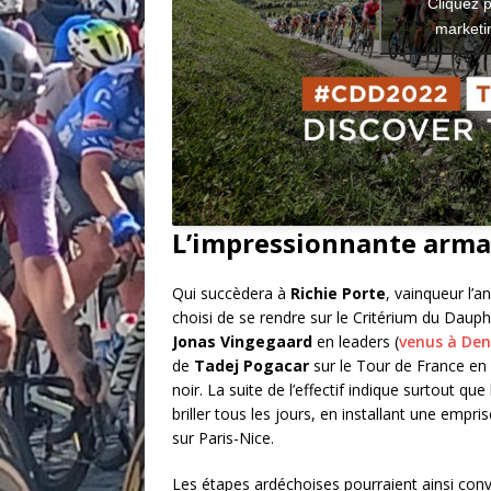
Cliquez p
marketin
L’impressionnante arm
Qui succèdera à
Richie Porte
, vainqueur l’
choisi de se rendre sur le Critérium du Daup
Jonas Vingegaard
en leaders (
venus à Den
de
Tadej Pogacar
sur le Tour de France en
noir. La suite de l’effectif indique surtout q
briller tous les jours, en installant une empri
sur Paris-Nice.
Les étapes ardéchoises pourraient ainsi conv