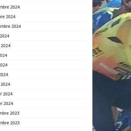
mbre 2024
bre 2024
embre 2024
 2024
t 2024
2024
2024
 2024
 2024
er 2024
er 2024
mbre 2023
mbre 2023