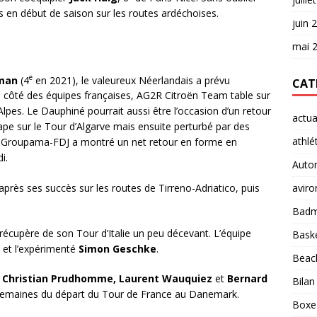
es en début de saison sur les routes ardéchoises.
juin 
mai 
e
rman
(4
en 2021), le valeureux Néerlandais a prévu
CAT
 Du côté des équipes françaises, AG2R Citroën Team table sur
Alpes. Le Dauphiné pourrait aussi être l’occasion d’un retour
actua
tape sur le Tour d’Algarve mais ensuite perturbé par des
athlé
de Groupama-FDJ a montré un net retour en forme en
i.
Auto
après ses succès sur les routes de Tirreno-Adriatico, puis
aviro
Badm
 récupère de son Tour d’Italie un peu décevant. L’équipe
Baske
et l’expérimenté
Simon Geschke
.
Beach
r
Christian Prudhomme, Laurent Wauquiez
et
Bernard
Bilan
 semaines du départ du Tour de France au Danemark.
Boxe