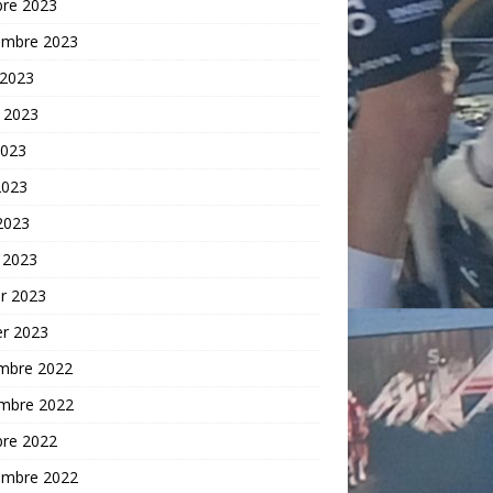
bre 2023
embre 2023
 2023
t 2023
2023
2023
 2023
 2023
er 2023
er 2023
mbre 2022
mbre 2022
bre 2022
embre 2022