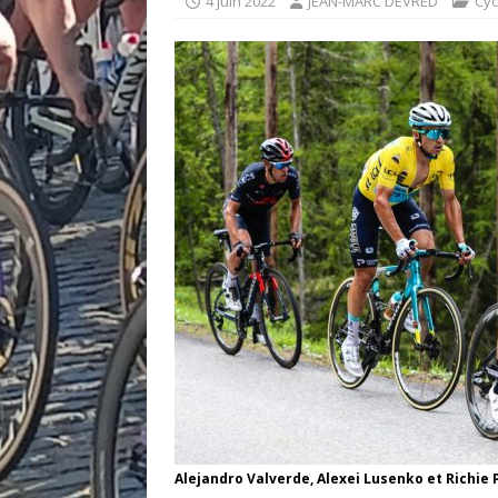
4 juin 2022
JEAN-MARC DEVRED
Cyc
Alejandro Valverde, Alexei Lusenko et Richie