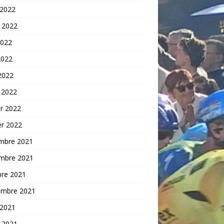
 2022
t 2022
2022
2022
 2022
 2022
er 2022
er 2022
mbre 2021
mbre 2021
bre 2021
embre 2021
 2021
t 2021