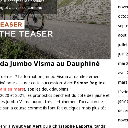
our accepter les cookies
nove
g et activer ce contenu
octo
sept
août
juille
juin 
ada Jumbo Visma au Dauphiné
mai 
avril
an dernier ? La formation Jumbo-Visma a manifestement
mars
hiné pour assurer cette succession. Avec
Primoz Roglic
et
ain en mars
), soit les deux dauphins
févri
 2020 et 2021, les pronostics penchent du côté des jaune et
janvi
ue les Jumbo-Visma auront très certainement l’occasion de
se sur la course comme ils l’ont fait quelques mois plus tôt
déce
nove
enir à
Wout van Aert
ou à
Christophe Laporte
, tandis