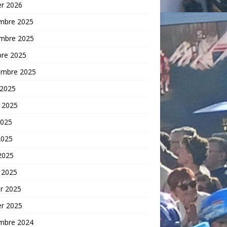
er 2026
mbre 2025
mbre 2025
bre 2025
embre 2025
 2025
t 2025
2025
2025
 2025
 2025
er 2025
er 2025
mbre 2024