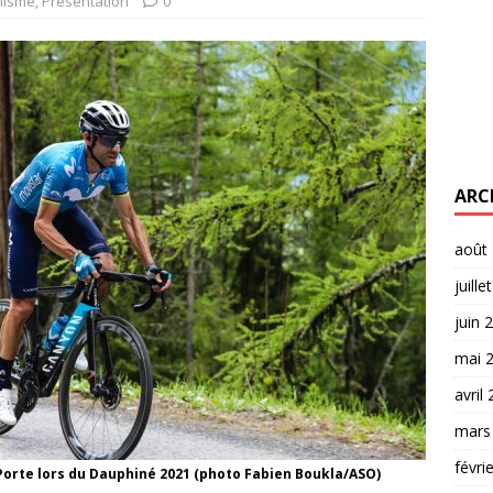
lisme
,
Présentation
0
ARC
août
juille
juin 
mai 
avril
mars
févri
 Porte lors du Dauphiné 2021 (photo Fabien Boukla/ASO)