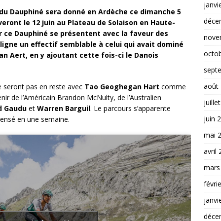
janvi
 du Dauphiné sera donné en Ardèche ce dimanche 5
déce
èveront le 12 juin au Plateau de Solaison en Haute-
r ce Dauphiné
se présentent avec la faveur des
nove
ligne un effectif semblable à celui qui avait dominé
octo
n Aert, en y ajoutant cette fois-ci le Danois
sept
août
e seront pas en reste avec
Tao Geoghegan Hart
comme
nir de l’Américain Brandon McNulty, de l’Australien
juille
d Gaudu
et
Warren Barguil
. Le parcours s’apparente
juin 
ensé en une semaine.
mai 
avril
mars
févri
janvi
déce