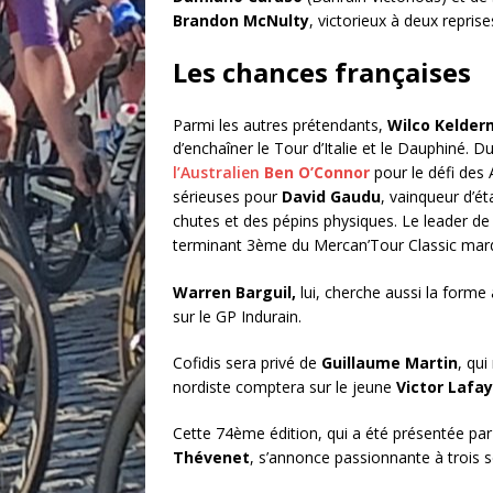
Brandon McNulty
, victorieux à deux repris
Les chances françaises
Parmi les autres prétendants,
Wilco Kelde
d’enchaîner le Tour d’Italie et le Dauphiné.
l’Australien
Ben O’Connor
pour le défi des 
sérieuses pour
David Gaudu
, vainqueur d’é
chutes et des pépins physiques. Le leader 
terminant 3ème du Mercan’Tour Classic mard
Warren Barguil,
lui, cherche aussi la forme 
sur le GP Indurain.
Cofidis sera privé de
Guillaume Martin
, qui
nordiste comptera sur le jeune
Victor Lafay
Cette 74ème édition, qui a été présentée pa
Thévenet
, s’annonce passionnante à trois