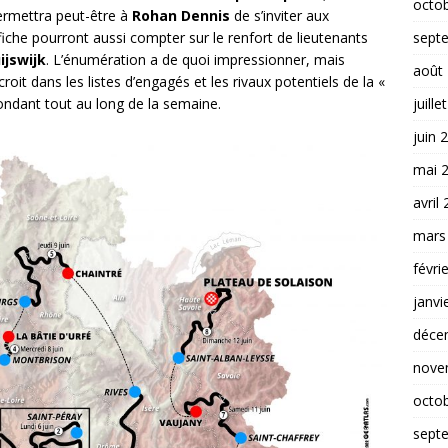
octo
ermettra peut-être à
Rohan Dennis
de s’inviter aux
sept
iche pourront aussi compter sur le renfort de lieutenants
ijswijk
. L’énumération a de quoi impressionner, mais
août
 croit dans les listes d’engagés et les rivaux potentiels de la «
juille
ndant tout au long de la semaine.
juin 
mai 
avril
mars
févri
janvi
déce
nove
octo
sept