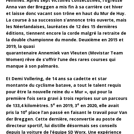
Femmes. Après sept victoires consécutives, l’ogresse
Anna van der Breggen a mis fin à sa carrière cet hiver
et laisse donc vacant son trône en haut du Mur de Huy.
La course à sa succession s’annonce très ouverte, mais
les Néerlandaises, lauréates de 12 des 15 dernières
éditions, tiennent encore la corde malgré la retraite de
la double championne du monde. Deuxième en 2015 et
2019, la quasi
quarantenaire Annemiek van Vleuten (Movistar Team
Women) rêve de s’offrir l’une des rares courses qui
manque à son palmarès.
Et Demi Vollering, de 14 ans sa cadette et star
montante du cyclisme batave, a tout le talent requis
pour être la nouvelle reine du « Mur », qui pour la
première fois sera gravi à trois reprises sur un parcours
e
e
de 133,4 kilomètres. 5
en 2019, 3
en 2020, elle avait
e
pris la 10
place l’an passé en faisant le travail pour Van
der Breggen. Cette dernière, reconvertie au poste de
directeur sportif, lui distille désormais ses conseils
depuis la voiture de l’équipe SD Worx. Une expérience