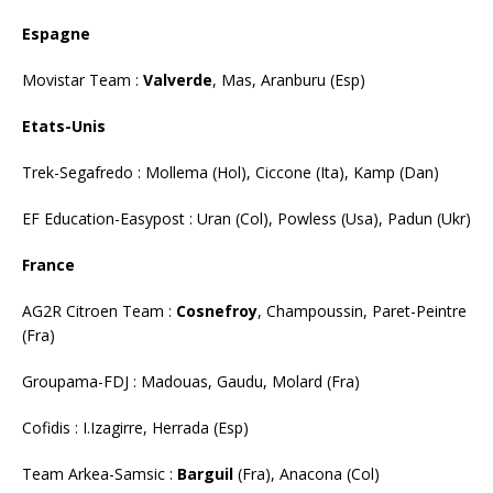
Espagne
Movistar Team :
Valverde
, Mas, Aranburu (Esp)
Etats-Unis
Trek-Segafredo : Mollema (Hol), Ciccone (Ita), Kamp (Dan)
EF Education-Easypost : Uran (Col), Powless (Usa), Padun (Ukr)
France
AG2R Citroen Team :
Cosnefroy
, Champoussin, Paret-Peintre
(Fra)
Groupama-FDJ : Madouas, Gaudu, Molard (Fra)
Cofidis : I.Izagirre, Herrada (Esp)
Team Arkea-Samsic :
Barguil
(Fra), Anacona (Col)