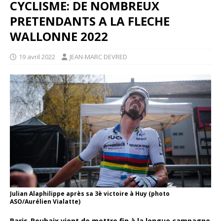
CYCLISME: DE NOMBREUX
PRETENDANTS A LA FLECHE
WALLONNE 2022
19 avril 2022
JEAN-MARC DEVRED
Julian Alaphilippe après sa 3è victoire à Huy (photo
ASO/Aurélien Vialatte)
Paris-Roubaix vient de mettre fin à la longue campagne