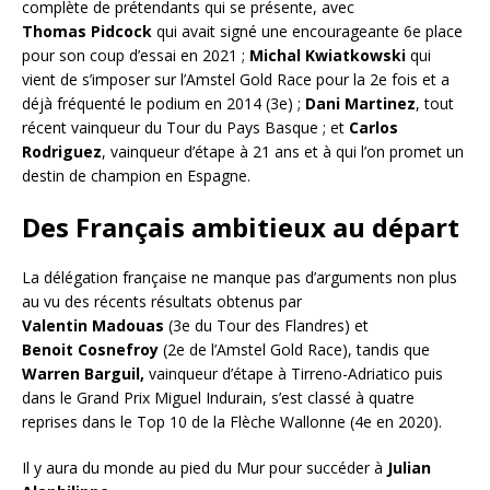
complète de prétendants qui se présente, avec
Thomas Pidcock
qui avait signé une encourageante 6e place
pour son coup d’essai en 2021 ;
Michal
Kwiatkowski
qui
vient de s’imposer sur l’Amstel Gold Race pour la 2e fois et a
déjà fréquenté le podium en 2014 (3e) ;
Dani Martinez
, tout
récent vainqueur du Tour du Pays Basque ; et
Carlos
Rodriguez
, vainqueur d’étape à 21 ans et à qui l’on promet un
destin de champion en Espagne.
Des Français ambitieux au départ
La délégation française ne manque pas d’arguments non plus
au vu des récents résultats obtenus par
Valentin Madouas
(3e du Tour des Flandres) et
Benoit Cosnefroy
(2e de l’Amstel Gold Race), tandis que
Warren Barguil,
vainqueur d’étape à Tirreno-Adriatico puis
dans le Grand Prix Miguel Indurain, s’est classé à quatre
reprises dans le Top 10 de la Flèche Wallonne (4e en 2020).
Il y aura du monde au pied du Mur pour succéder à
Julian