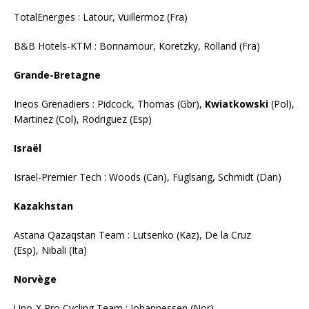
TotalEnergies : Latour, Vuillermoz (Fra)
B&B Hotels-KTM : Bonnamour, Koretzky, Rolland (Fra)
Grande-Bretagne
Ineos Grenadiers : Pidcock, Thomas (Gbr),
Kwiatkowski
(Pol),
Martinez (Col), Rodriguez (Esp)
Israël
Israel-Premier Tech : Woods (Can), Fuglsang, Schmidt (Dan)
Kazakhstan
Astana Qazaqstan Team : Lutsenko (Kaz), De la Cruz
(Esp), Nibali (Ita)
Norvège
Uno-X Pro Cycling Team : Johannessen (Nor)