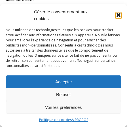
novembre 2024
Gérer le consentement aux
octobre 2024
cookies
septembre 2024
Nous utilisons des technologies telles que les cookies pour stocker
et/ou accéder aux informations relatives aux appareils. Nous le faisons
août 2024
pour améliorer l’expérience de navigation et pour afficher des
publicités (non-)personnalisées. Consentir à ces technologies nous
juillet 2024
autorisera à traiter des données telles que le comportement de
juin 2024
navigation ou les ID uniques sur ce site. Le fait de ne pas consentir ou
de retirer son consentement peut avoir un effet négatif sur certaines
mai 2024
fonctonnalités et caractéristiques.
avril 2024
Accepter
mars 2024
février 2024
Refuser
janvier 2024
Voir les préférences
décembre 2023
Politique de cookies
A PROPOS
novembre 2023