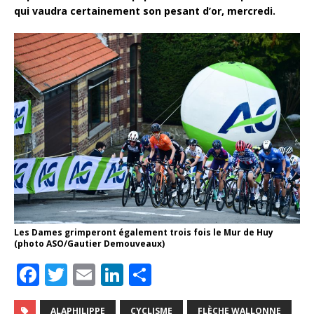
qui vaudra certainement son pesant d’or, mercredi.
Les Dames grimperont également trois fois le Mur de Huy
(photo ASO/Gautier Demouveaux)
F
T
E
Li
P
a
w
m
n
ar
ALAPHILIPPE
CYCLISME
FLÈCHE WALLONNE