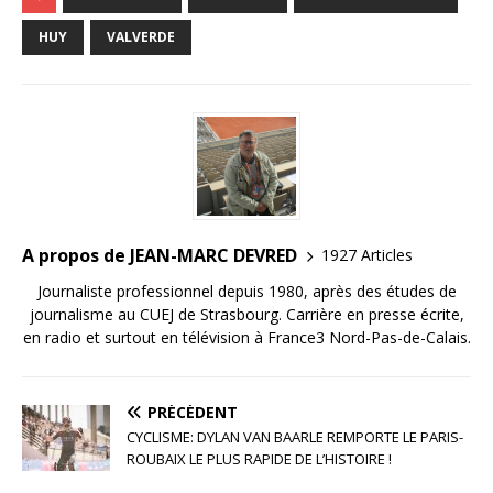
c
it
ai
k
ta
e
te
l
e
g
HUY
VALVERDE
b
r
dI
e
o
n
r
o
k
A propos de JEAN-MARC DEVRED
1927 Articles
Journaliste professionnel depuis 1980, après des études de
journalisme au CUEJ de Strasbourg. Carrière en presse écrite,
en radio et surtout en télévision à France3 Nord-Pas-de-Calais.
PRÉCÉDENT
CYCLISME: DYLAN VAN BAARLE REMPORTE LE PARIS-
ROUBAIX LE PLUS RAPIDE DE L’HISTOIRE !