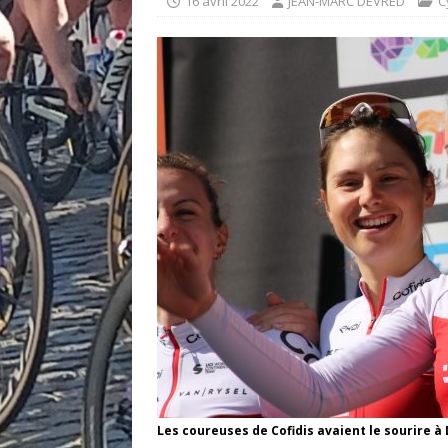
16 avril 2022
JEAN-MARC DEVRED
C
Les coureuses de Cofidis avaient le sourire à