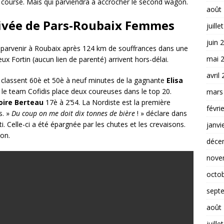
 course. Mais qui parviendra à accrocher le second wagon.
août
rrivée de Pars-Roubaix Femmes
juille
juin 
t parvenir à Roubaix après 124 km de souffrances dans une
mai 
x Fortin (aucun lien de parenté) arrivent hors-délai.
avril
classent 60è et 50è à neuf minutes de la gagnante
Elisa
t le team Cofidis place deux coureuses dans le top 20.
mars
oire Berteau
17è à 2’54. La Nordiste est la première
févri
s. »
Du coup on me doit dix tonnes de bière
! » déclare dans
i. Celle-ci a été épargnée par les chutes et les crevaisons.
janvi
ton.
déce
nove
octo
sept
août
juille