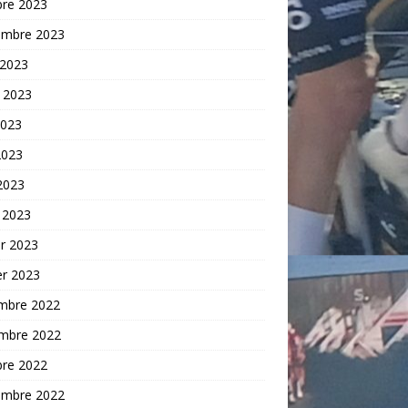
bre 2023
embre 2023
 2023
t 2023
2023
2023
 2023
 2023
er 2023
er 2023
mbre 2022
mbre 2022
bre 2022
embre 2022