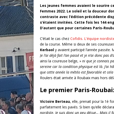
Les jeunes femmes avaient le sourire c
Femmes 2022. Le soleil et la douceur do
contraste avec l’édition précédente disp
s’étaient invitées. Cette fois les 144 
D’autant que pour certaines Paris-Rouba
C’était le cas chez
Cofidis. L’équipe nordist
de la course. Même si deux de ses coureuses
Kerbaol
y avaient participé l’année passée. 
Je l’ai déjà fait l’an passé et je n’ai donc pa
ainsi la coureuse
belge, »
ni que je connais pa
sereine car la condition physique est là. J’ai
que cette année la météo est favorable et cela 
Roulers était arrivée à Roubaix mais hors délai
Le premier Paris-Roubai
Victoire Berteau
, elle, prenait pour la 1è f
parfaitement les pavés. Si bien qu’elle décla
nordiste. Je suis donc un peu déçue… Mais il fa