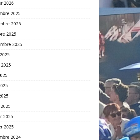
er 2026
mbre 2025
mbre 2025
bre 2025
embre 2025
 2025
t 2025
2025
2025
 2025
 2025
er 2025
er 2025
mbre 2024