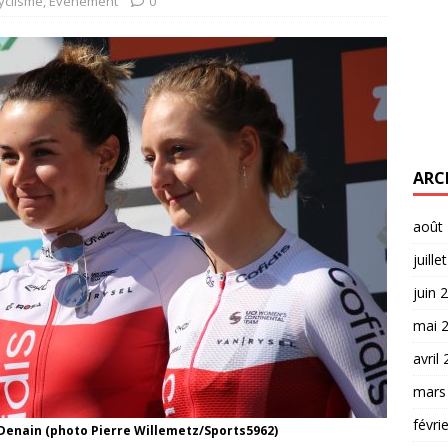
yclisme
,
Evènement
0
ARC
août
juille
juin 
mai 
avril
mars
févri
 Denain (photo Pierre Willemetz/Sports5962)