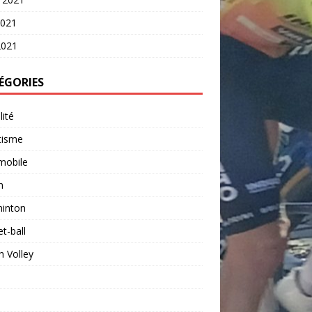
2021
2021
ÉGORIES
lité
tisme
mobile
n
inton
t-ball
 Volley