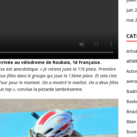
juin 
mai 
CAT
actua
athlé
’arrivée au vélodrome de Roubaix, 1è Française.
ise est anecdotique. »
Je retiens juste la 17è place. Première
Auto
eux filles dans le groupe qui joue la 13ème place. Et cela c’est
aviro
Tour pour le moment. On a montré le maillot. On a deux filles
que top »,
conclue la pistarde lambrésienne.
Badm
Baske
Beach
Bilan
Boxe