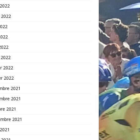
 2022
t 2022
2022
2022
 2022
 2022
er 2022
er 2022
mbre 2021
mbre 2021
bre 2021
embre 2021
 2021
t 2021