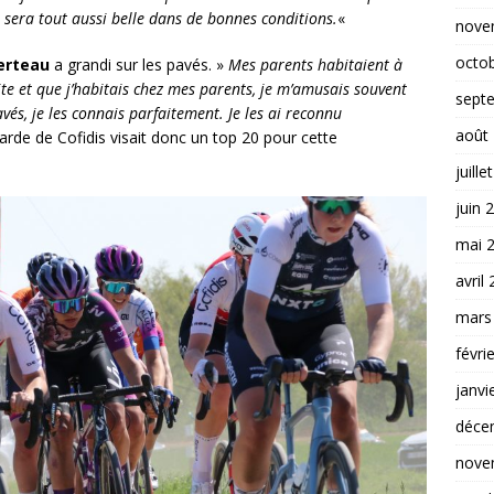
 sera tout aussi belle dans de bonnes conditions.
«
nove
octo
Berteau
a grandi sur les pavés. »
Mes parents habitaient à
tite et que j’habitais chez mes parents, je m’amusais souvent
sept
avés, je les connais parfaitement. Je les ai reconnu
août
arde de Cofidis visait donc un top 20 pour cette
juille
juin 
mai 
avril
mars
févri
janvi
déce
nove