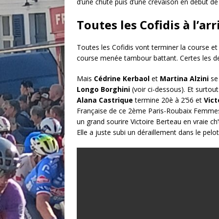
d’une chute puis d’une crevaison en début de
Toutes les Cofidis à l’a
Toutes les Cofidis vont terminer la course e
course menée tambour battant. Certes les deu
Mais
Cédrine Kerbaol
et
Martina Alzini
se 
Longo
Borghini
(voir ci-dessous). Et surtou
Alana Castrique
termine 20è à 2’56 et
Vict
Française de ce 2ème Paris-Roubaix Femme
un grand sourire Victoire Berteau en vraie ch’t
Elle a juste subi un déraillement dans le pelo