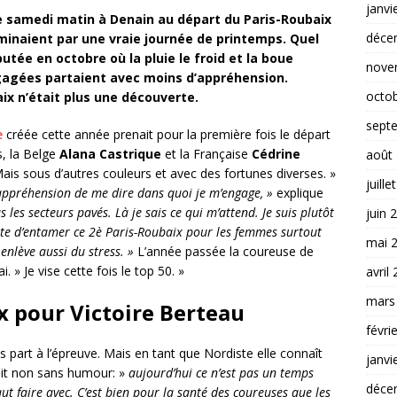
janvi
e samedi matin à Denain au départ du Paris-Roubaix
déce
minaient par une vraie journée de printemps. Quel
utée en octobre où la pluie le froid et la boue
nove
engagées partaient avec moins d’appréhension.
octo
ix n’était plus une découverte.
sept
e
créée cette année prenait pour la première fois le départ
, la Belge
Alana Castrique
et la Française
Cédrine
août
Mais sous d’autres couleurs et avec des fortunes diverses. »
juille
s d’appréhension de me dire dans quoi je m’engage, »
explique
s les secteurs pavés. Là je sais ce qui m’attend. Je suis plutôt
juin 
 hâte d’entamer ce 2è Paris-Roubaix pour les femmes surtout
mai 
enlève aussi du stress. »
L’année passée la coureuse de
. » Je vise cette fois le top 50. »
avril
mars
x pour Victoire Berteau
févri
ois part à l’épreuve. Mais en tant que Nordiste elle connaît
janvi
rait non sans humour: »
aujourd’hui ce n’est pas un temps
déce
ut faire avec. C’est bien pour la santé des coureuses que les