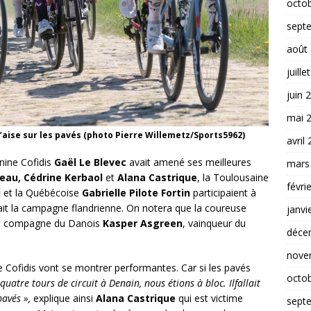
octo
sept
août
juille
juin 
mai 
’aise sur les pavés (photo Pierre Willemetz/Sports5962)
avril
inine Cofidis
Gaël Le Blevec
avait amené ses meilleures
mars
teau, Cédrine Kerbaol
et
Alana Castrique
, la Toulousaine
févri
i
et la Québécoise
Gabrielle Pilote Fortin
participaient à
it la campagne flandrienne. On notera que la coureuse
janvi
 la compagne du Danois
Kasper Asgreen
, vainqueur du
déce
nove
 de Cofidis vont se montrer performantes. Car si les pavés
octo
 quatre tours de circuit à Denain, nous étions à bloc. Ilfallait
pavés »,
explique ainsi
Alana Castrique
qui est victime
sept