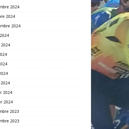
mbre 2024
bre 2024
embre 2024
 2024
t 2024
2024
2024
 2024
 2024
er 2024
er 2024
mbre 2023
mbre 2023