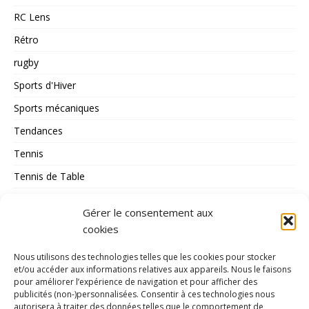
RC Lens
Rétro
rugby
Sports d'Hiver
Sports mécaniques
Tendances
Tennis
Tennis de Table
Tous les Sports
Gérer le consentement aux
Triathlon
cookies
Voile
Nous utilisons des technologies telles que les cookies pour stocker
volley_ball
et/ou accéder aux informations relatives aux appareils. Nous le faisons
pour améliorer l’expérience de navigation et pour afficher des
water-polo
publicités (non-)personnalisées. Consentir à ces technologies nous
autorisera à traiter des données telles que le comportement de