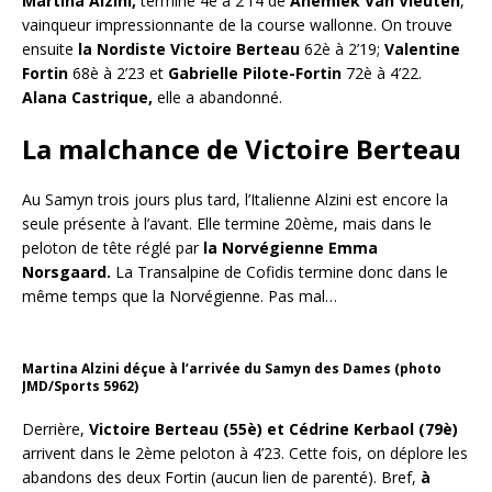
Martina Alzini,
termine 4è à 2’14 de
Anemiek
Van Vleuten
,
vainqueur impressionnante de la course wallonne. On trouve
ensuite
la Nordiste Victoire Berteau
62è à 2’19;
Valentine
Fortin
68è à 2’23 et
Gabrielle Pilote-Fortin
72è à 4’22.
Alana Castrique,
elle a abandonné.
La malchance de Victoire Berteau
Au Samyn trois jours plus tard, l’Italienne Alzini est encore la
seule présente à l’avant. Elle termine 20ème, mais dans le
peloton de tête réglé par
la Norvégienne Emma
Norsgaard.
La Transalpine de Cofidis termine donc dans le
même temps que la Norvégienne. Pas mal…
Martina Alzini déçue à l’arrivée du Samyn des Dames (photo
JMD/Sports 5962)
Derrière,
Victoire Berteau (55è) et Cédrine Kerbaol (79è)
arrivent dans le 2ème peloton à 4’23. Cette fois, on déplore les
abandons des deux Fortin (aucun lien de parenté). Bref,
à