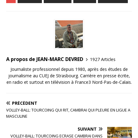
c
it
ai
k
ta
e
te
l
e
g
b
r
dI
e
o
n
r
o
k
A propos de JEAN-MARC DEVRED
1927 Articles
Journaliste professionnel depuis 1980, après des études de
journalisme au CUEJ de Strasbourg. Carrière en presse écrite,
en radio et surtout en télévision à France3 Nord-Pas-de-Calais.
PRÉCÉDENT
VOLLEY-BALL: TOURCOING QUI RIT, CAMBRAI QUI PLEURE EN LIGUE A
MASCULINE
SUIVANT
VOLLEY-BALL: TOURCOING ECRASE CAMBRAI DANS