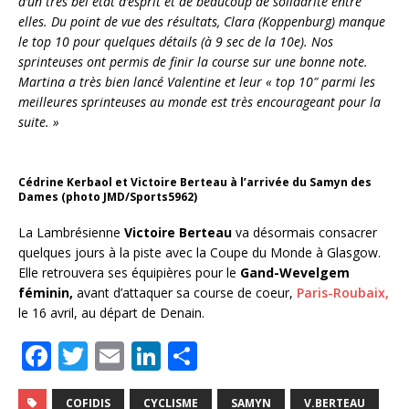
d’un très bel état d’esprit et de beaucoup de solidarité entre
elles. Du point de vue des résultats, Clara (Koppenburg) manque
le top 10 pour quelques détails (à 9 sec de la 10e). Nos
sprinteuses ont permis de finir la course sur une bonne note.
Martina a très bien lancé Valentine et leur « top 10″ parmi les
meilleures sprinteuses au monde est très encourageant pour la
suite. »
Cédrine Kerbaol et Victoire Berteau à l’arrivée du Samyn des
Dames (photo JMD/Sports5962)
La Lambrésienne
Victoire Berteau
va désormais consacrer
quelques jours à la piste avec la Coupe du Monde à Glasgow.
Elle retrouvera ses équipières pour le
Gand-Wevelgem
féminin,
avant d’attaquer sa course de coeur,
Paris-Roubaix,
le 16 avril, au départ de Denain.
F
T
E
Li
P
a
w
m
n
ar
COFIDIS
CYCLISME
SAMYN
V.BERTEAU