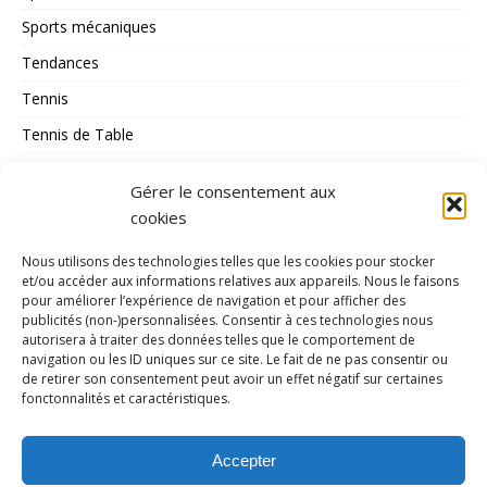
Sports mécaniques
Tendances
Tennis
Tennis de Table
Tous les Sports
Gérer le consentement aux
Triathlon
cookies
Voile
Nous utilisons des technologies telles que les cookies pour stocker
volley_ball
et/ou accéder aux informations relatives aux appareils. Nous le faisons
pour améliorer l’expérience de navigation et pour afficher des
water-polo
publicités (non-)personnalisées. Consentir à ces technologies nous
autorisera à traiter des données telles que le comportement de
navigation ou les ID uniques sur ce site. Le fait de ne pas consentir ou
MÉTA
de retirer son consentement peut avoir un effet négatif sur certaines
fonctonnalités et caractéristiques.
Connexion
Flux des publications
Accepter