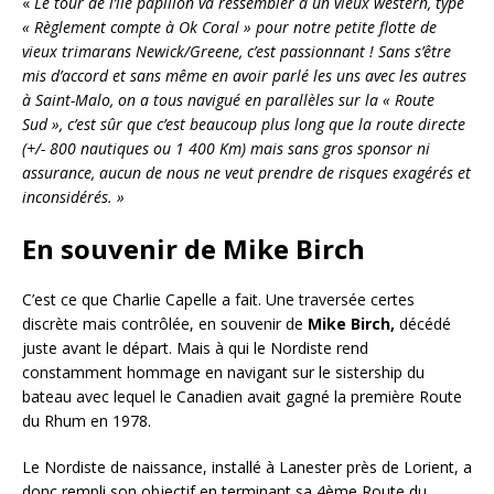
«
Le tour de l’île papillon va ressembler à un vieux western, type
« Règlement compte à Ok Coral » pour notre petite flotte de
vieux trimarans Newick/Greene, c’est passionnant ! Sans s’être
mis d’accord et sans même en avoir parlé les uns avec les autres
à Saint-Malo, on a tous navigué en parallèles sur la « Route
Sud », c’est sûr que c’est beaucoup plus long que la route directe
(+/- 800 nautiques ou 1 400 Km) mais sans gros sponsor ni
assurance, aucun de nous ne veut prendre de risques exagérés et
inconsidérés. »
En souvenir de Mike Birch
C’est ce que Charlie Capelle a fait. Une traversée certes
discrète mais contrôlée, en souvenir de
Mike
Birch,
décédé
juste avant le départ. Mais à qui le Nordiste rend
constamment hommage en navigant sur le sistership du
bateau avec lequel le Canadien avait gagné la première Route
du Rhum en 1978.
Le Nordiste de naissance, installé à Lanester près de Lorient, a
donc rempli son objectif en terminant sa 4ème Route du