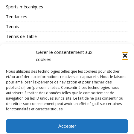
Sports mécaniques
Tendances
Tennis
Tennis de Table
Tous les Sports
Gérer le consentement aux
Triathlon
cookies
Voile
Nous utilisons des technologies telles que les cookies pour stocker
volley_ball
et/ou accéder aux informations relatives aux appareils. Nous le faisons
pour améliorer l’expérience de navigation et pour afficher des
water-polo
publicités (non-)personnalisées. Consentir à ces technologies nous
autorisera à traiter des données telles que le comportement de
navigation ou les ID uniques sur ce site. Le fait de ne pas consentir ou
MÉTA
de retirer son consentement peut avoir un effet négatif sur certaines
fonctonnalités et caractéristiques.
Connexion
Flux des publications
Accepter