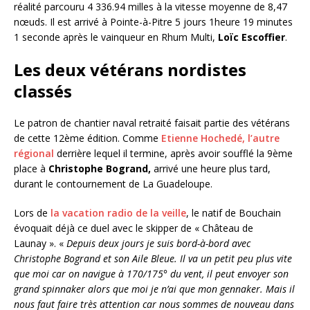
réalité parcouru 4 336.94 milles à la vitesse moyenne de 8,47
nœuds. Il est arrivé à Pointe-à-Pitre 5 jours 1heure 19 minutes
1 seconde après le vainqueur en Rhum Multi,
Loïc Escoffier
.
Les deux vétérans nordistes
classés
Le patron de chantier naval retraité faisait partie des vétérans
de cette 12ème édition. Comme
Etienne Hochedé, l’autre
régional
derrière lequel il termine, après avoir soufflé la 9ème
place à
Christophe Bogrand,
arrivé une heure plus tard,
durant le contournement de La Guadeloupe.
Lors de
la vacation radio de la veille
, le natif de Bouchain
évoquait déjà ce duel avec le skipper de « Château de
Launay ». «
Depuis deux jours je suis bord-à-bord avec
Christophe Bogrand et son Aile Bleue. Il va un petit peu plus vite
que moi car on navigue à 170/175° du vent, il peut envoyer son
grand spinnaker alors que moi je n’ai que mon gennaker. Mais il
nous faut faire très attention car nous sommes de nouveau dans