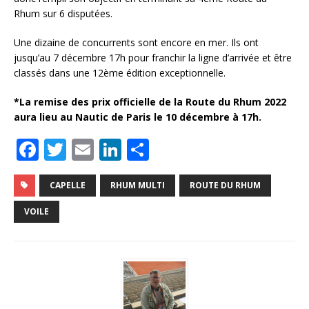
Rhum sur 6 disputées.
Une dizaine de concurrents sont encore en mer. Ils ont
jusqu’au 7 décembre 17h pour franchir la ligne d’arrivée et être
classés dans une 12ème édition exceptionnelle.
*La remise des prix officielle de la Route du Rhum 2022
aura lieu au Nautic de Paris le 10 décembre à 17h.
F
T
E
Li
P
a
w
m
n
ar
c
it
ai
k
ta
CAPELLE
RHUM MULTI
ROUTE DU RHUM
e
te
l
e
g
VOILE
b
r
dI
e
o
n
r
o
k