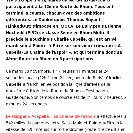
participaient à la 12ème Route du Rhum. Tous ont
terminé la course, chacun avec des ambitions
différentes. Le Dunkerquois Thomas Ruyant
(LinkedOut) s’impose en IMOCA. Le Bullygeois Etienne
Hochedé (PiR2) se classe 8ème en Rhum Multi. Il
précède le Bouchinois Charlie Capelle, qui est arrivé
mardi soir à Pointe-à-Pitre sur son vieux trimaran « A
Capella-La Chaîne de l’Espoir », et qui termine donc sa
4ème Route du Rhum en 6 participations.
Ce mardi 30 novembre, à 17 heures 11 minutes et 24
secondes locale (22h 11mn 24 sec, heure de Paris),
Charlie
Capelle
a franchi en 9e position la ligne d’arrivée de la
douzième édition de la Route du Rhum – Destination
Guadeloupe. Son temps de course est de 21 jours 7 heures 56
minutes 24 secondes.
Le skipper d’Acapella – La chaine de l’espoir
a effectué les 3
542 milles du parcours entre Saint-Malo et Pointe-à-Pitre à la
vitesse de 6,92 nœuds sur l’orthodromie (route directe). Il a en