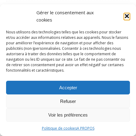
août 2023
Gérer le consentement aux
juillet 2023
cookies
juin 2023
Nous utilisons des technologies telles que les cookies pour stocker
mai 2023
et/ou accéder aux informations relatives aux appareils. Nous le faisons
pour améliorer l’expérience de navigation et pour afficher des
avril 2023
publicités (non-)personnalisées. Consentir à ces technologies nous
autorisera à traiter des données telles que le comportement de
mars 2023
navigation ou les ID uniques sur ce site. Le fait de ne pas consentir ou
de retirer son consentement peut avoir un effet négatif sur certaines
février 2023
fonctonnalités et caractéristiques.
janvier 2023
décembre 2022
Accepter
novembre 2022
Refuser
octobre 2022
Voir les préférences
septembre 2022
août 2022
Politique de cookies
A PROPOS