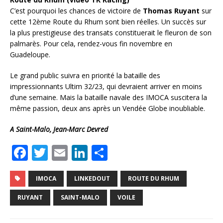
C’est pourquoi les chances de victoire de
Thomas Ruyant
sur
cette 12ème Route du Rhum sont bien réelles. Un succès sur
la plus prestigieuse des transats constituerait le fleuron de son
palmarès. Pour cela, rendez-vous fin novembre en
Guadeloupe.
Le grand public suivra en priorité la bataille des
impressionnants Ultim 32/23, qui devraient arriver en moins
d’une semaine. Mais la bataille navale des IMOCA suscitera la
même passion, deux ans après un Vendée Globe inoubliable.
A Saint-Malo, Jean-Marc Devred
F
T
E
Li
P
a
w
m
n
ar
c
it
ai
k
ta
IMOCA
LINKEDOUT
ROUTE DU RHUM
e
te
l
e
g
RUYANT
SAINT-MALO
VOILE
b
r
dI
e