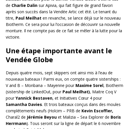
de
Charlie Dalin
sur Apivia, qui fait figure de grand favori
après son succès dans la Vendée Artic cet été. Le tenant du
titre,
Paul Meilhat
en revanche, se lance déjà sur le nouveau
Biotherm. Ce sera pour lui l’occasion de découvrir sa nouvelle
monture. Il ne compte pas de ce fait se mêler à la lutte pour la
victoire.
Une étape importante avant le
Vendée Globe
Depuis quatre mois, sept skippers ont ainsi mis à l’eau de
nouveaux bateaux ! Parmi eux, on compte quatre sisterships :
V and B – Monbana – Mayenne pour
Maxime Sorel
, Biotherm
(sistership de LinkedOut, pour
Paul Meilhat)
, Maitre Coq V
pour
Yannick Bestaven
, et Initiatives Cœur 4 pour
Samantha Davies
. Et trois bateaux conçus dans des moules
complétements neufs (Holcim – PRB de
Kevin Escoffier,
Charal2 de
Jérémie Beyou
et Malizia – Sea Explorer de
Boris
Herrmann
). Tous seront sur la ligne de départ le 6 novembre