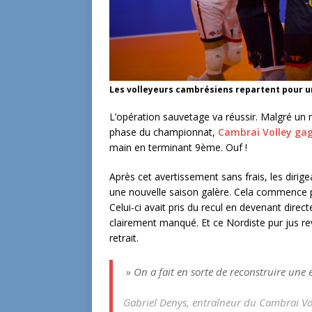
Les volleyeurs cambrésiens repartent pour un
L’opération sauvetage va réussir. Malgré un 
phase du championnat,
Cambrai Volley gag
main en terminant 9ème. Ouf !
Après cet avertissement sans frais, les dirigea
une nouvelle saison galère. Cela commence 
Celui-ci avait pris du recul en devenant direc
clairement manqué. Et ce Nordiste pur jus re
retrait.
» On a fait en sorte de reconstruire une
Gabriel Denys, entraîneur du Cambrai Vo