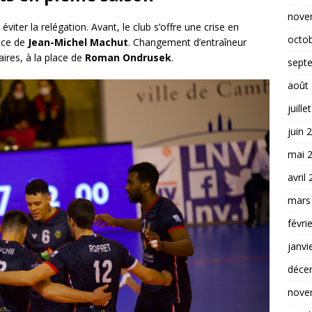
nove
iter la relégation. Avant, le club s’offre une crise en
octo
ence de
Jean-Michel Machut
. Changement d’entraîneur
aires, à la place de
Roman Ondrusek
.
sept
août
juille
juin 
mai 
avril
mars
févri
janvi
déce
nove