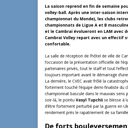
La saison reprend en fin de semaine pour
volley-ball. Après une inter-saison inte
championnat du Monde), les clubs retrou
championnats de Ligue A et B masculin
et le Cambrai évolueront en LAM avec des
Cambrai Volley repart avec un effectif 
confortable.
La salle de réception de l’hôtel de ville de Ca
l’occasion de la présentation officielle de l’
partenaires privés, tout le staff et tout l’ef
toujours important avant le démarrage d’une
La dernière, le CVEC avait frôlé la catastroph
fortement touché l’équipe demi-finaliste du 
championnat bascule dans le mauvais sens p
soir-là, le pointu
Vasyl Tupchii
se blesse à la
d’être fortement perturbé par la guerre en U
rendement près le rapatriement de sa famill
De forts bouleversement