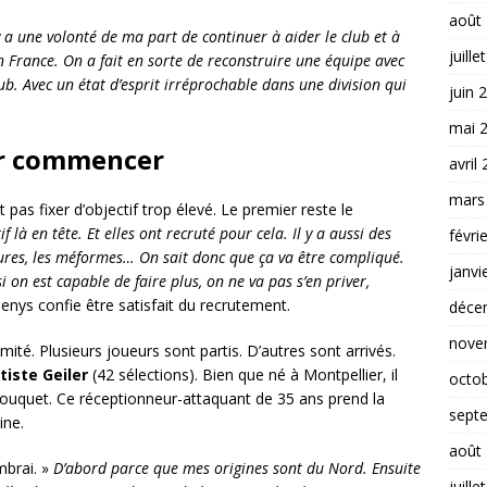
août
y a une volonté de ma part de continuer à aider le club et à
juille
n France. On a fait en sorte de reconstruire une équipe avec
b. Avec un état d’esprit irréprochable dans une division qui
juin 
mai 
ur commencer
avril
mars
pas fixer d’objectif trop élevé. Le premier reste le
 là en tête. Et elles ont recruté pour cela. Il y a aussi des
févri
sures, les méformes… On sait donc que ça va être compliqué.
janvi
 on est capable de faire plus, on ne va pas s’en priver,
 Denys confie être satisfait du recrutement.
déce
nove
ité. Plusieurs joueurs sont partis. D’autres sont arrivés.
tiste Geiler
(42 sélections). Bien que né à Montpellier, il
octo
Touquet. Ce réceptionneur-attaquant de 35 ans prend la
sept
ne.
août
mbrai. »
D’abord parce que mes origines sont du Nord. Ensuite
juille