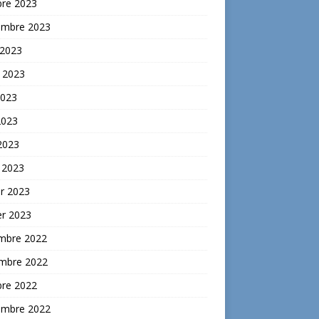
bre 2023
embre 2023
 2023
t 2023
2023
2023
 2023
 2023
er 2023
er 2023
mbre 2022
mbre 2022
bre 2022
embre 2022