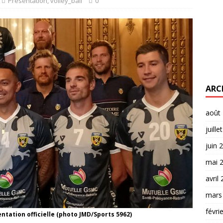
Présentation
,
volley_ball
0
ARC
août
juille
juin 
mai 
avril
mars
févri
ntation officielle (photo JMD/Sports 5962)