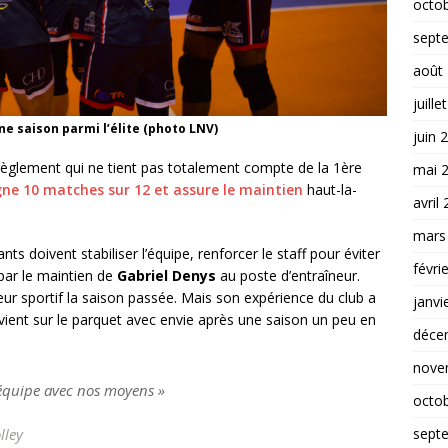
octo
sept
août
juille
e saison parmi l’élite (photo LNV)
juin 
règlement qui ne tient pas totalement compte de la 1ère
mai 
ne 10 matches sur 12 et assure le maintien
haut-la-
avril
mars
nts doivent stabiliser l’équipe, renforcer le staff pour éviter
févri
par le maintien de
Gabriel Denys
au poste d’entraîneur.
teur sportif la saison passée. Mais son expérience du club a
janvi
vient sur le parquet avec envie après une saison un peu en
déce
nove
 équipe avec nos moyens »
octo
sept
lley