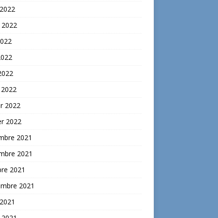
 2022
t 2022
2022
2022
 2022
 2022
er 2022
er 2022
mbre 2021
mbre 2021
bre 2021
embre 2021
 2021
t 2021