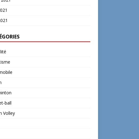
2021
2021
ÉGORIES
lité
tisme
mobile
n
inton
t-ball
 Volley