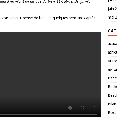
Villard ne m’ont en dit que du bien. Et Gabriel Denys m’a
juin 
mai 
 Voici ce qu’il pense de l’équipe quelques semaines après
CAT
actua
athlé
Auto
aviro
Badm
Baske
Beach
Bilan
Boxe