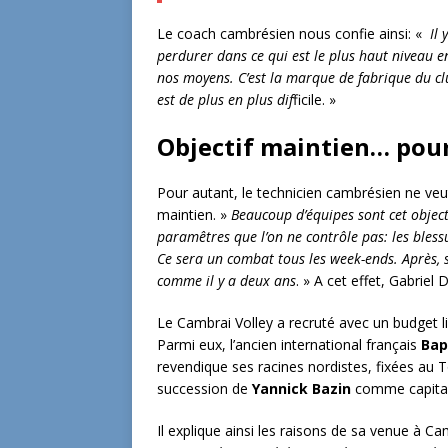
Le coach cambrésien nous confie ainsi: «
Il 
perdurer dans ce qui est le plus haut niveau e
nos moyens. C’est la marque de fabrique du clu
est de plus en plus dif
ficile. »
Objectif maintien… po
Pour autant, le technicien cambrésien ne veut 
maintien. »
Beaucoup d’équipes sont cet objectif
paramêtres que l’on ne contrôle pas: les bles
Ce sera un combat tous les week-ends. Après, si
comme il y a deux ans
. » A cet effet, Gabriel
Le Cambrai Volley a recruté avec un budget lim
Parmi eux, l’ancien international français
Bap
revendique ses racines nordistes, fixées au 
succession de
Yannick Bazin
comme capitai
Il explique ainsi les raisons de sa venue à Ca