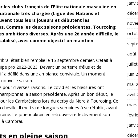
janvi
 les clubs français de l’Elite nationale masculine en
déce
rnationale très chargée (Ligue des Nations et
vent tous leurs joueurs et débutent les
nove
es. Comme les deux saisons précédentes, Tourcoing
octo
 ambitions diverses. Après une 2è année difficile, le
stabilisé, avec comme objectif un maintien
sept
août
mbrai était bien remplie le 15 septembre dernier. C’était à
juille
équipe pro 2022-2023. Devant un parterre d’élus et de
fectif a défilé dans une ambiance conviviale. Un moment
juin 
 nouvelle saison.
mai 
e pour diverses raisons. Le covid et les blessures ont
championnat la saison précédente. Après un bon début, le
avril
our les Cambrésiens lors du derby du Nord à Tourcoing. Ce
mars
 cheville. Il mettra de longues semaines à se rétablir, avant
kraine. Le joueur ukrainien retrouvera effectivement son
févri
e à Cambrai.
janvi
s en pleine saison
déce