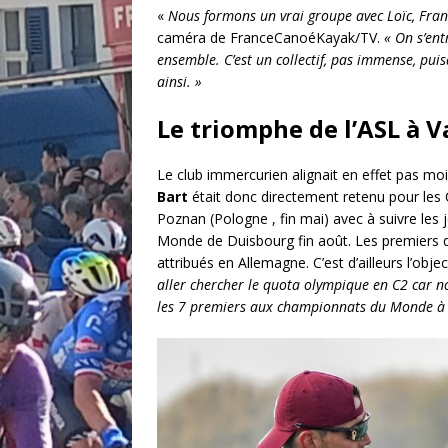
«
Nous formons un vrai groupe avec Loïc, Fran
caméra de FranceCanoéKayak/TV.
« On s’ent
ensemble. C’est un collectif, pas immense, pui
ainsi. »
Le triomphe de l’ASL à 
Le club immercurien alignait en effet pas moi
Bart
était donc directement retenu pour les
Poznan (Pologne , fin mai) avec à suivre les
Monde de Duisbourg fin août. Les premiers qu
attribués en Allemagne. C’est d’ailleurs l’obje
aller chercher le quota olympique en C2 car no
les 7 premiers aux championnats du Monde à 