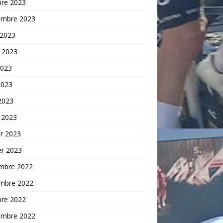
bre 2023
embre 2023
 2023
t 2023
2023
2023
 2023
 2023
er 2023
er 2023
mbre 2022
mbre 2022
bre 2022
embre 2022