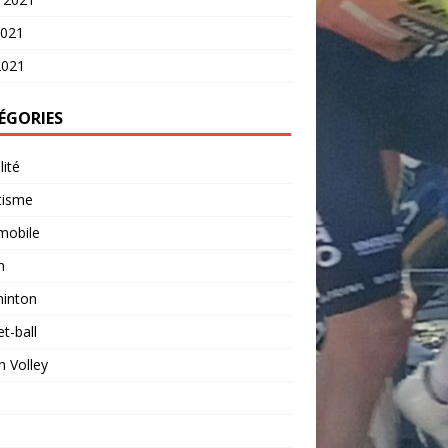
2021
2021
ÉGORIES
lité
tisme
mobile
n
inton
t-ball
 Volley