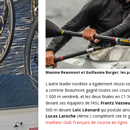
Maxime Beaumont et Guillaume Burger; les pa
L’autre leader nordiste a également réussi
a comme Beaumont gagné toutes ses courses 
1 000 m vendredi, et les deux finales en C1
devant ses équipiers de l’ASL
Frantz Vasse
500 m devant
Loïc Léonard
qui postule ains
Lucas Laroche
(4ème ) complètent cee tir 
meilleur club français de course en ligne.