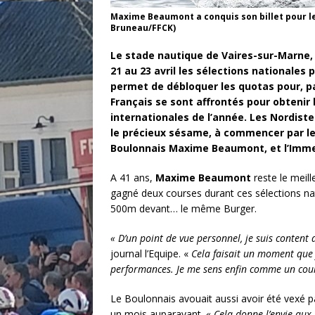
Maxime Beaumont a conquis son billet pour l
Bruneau/FFCK)
Le stade nautique de Vaires-sur-Marne, 
21 au 23 avril les sélections nationales
permet de débloquer les quotas pour, par
Français se sont affrontés pour obtenir 
internationales de l’année. Les Nordist
le précieux sésame, à commencer par les
Boulonnais Maxime Beaumont, et l’Immer
A 41 ans,
Maxime Beaumont
reste le meill
gagné deux courses durant ces sélections na
500m devant… le même Burger.
« D’un point de vue personnel, je suis content
journal l’Equipe. «
Cela faisait un moment que j
performances. Je me sens enfin comme un cour
Le Boulonnais avouait aussi avoir été vexé pa
un mois auparavant.
« Cela donne l’envie aux