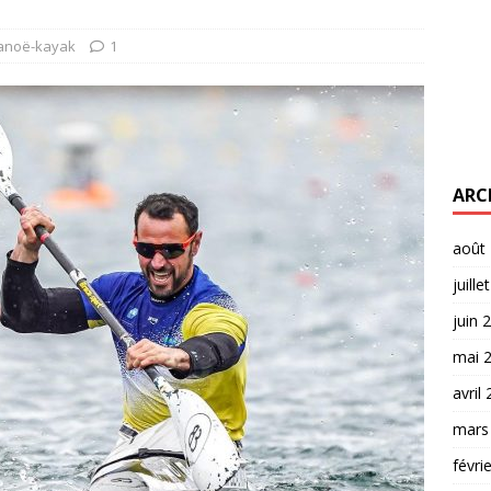
anoë-kayak
1
ARC
août
juille
juin 
mai 
avril
mars
févri