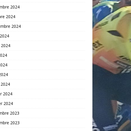
mbre 2024
bre 2024
embre 2024
 2024
t 2024
2024
2024
 2024
 2024
er 2024
er 2024
mbre 2023
mbre 2023