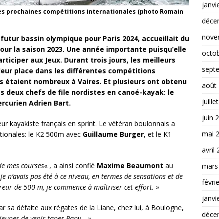
janvi
es prochaines compétitions internationales (photo Romain
déce
nove
futur bassin olympique pour Paris 2024, accueillait du
 pour la saison 2023. Une année importante puisqu’elle
octo
ticiper aux Jeux. Durant trois jours, les meilleurs
sept
leur place dans les différentes compétitions
es étaient nombreux à Vaires. Et plusieurs ont obtenu
août
 deux chefs de file nordistes en canoé-kayak: le
juille
curien Adrien Bart.
juin 
eur kayakiste français en sprint. Le vétéran boulonnais a
mai 
tionales: le K2 500m avec
Guillaume Burger
, et le K1
avril
 de mes courses
« , a ainsi confié
Maxime Beaumont
au
mars
e n’avais pas été à ce niveau, en termes de sensations et de
févri
eur de 500 m, je commence à maîtriser cet effort. »
janvi
r sa défaite aux régates de la Liane, chez lui, à Boulogne,
déce
 jeunes de venir taper Papy… »