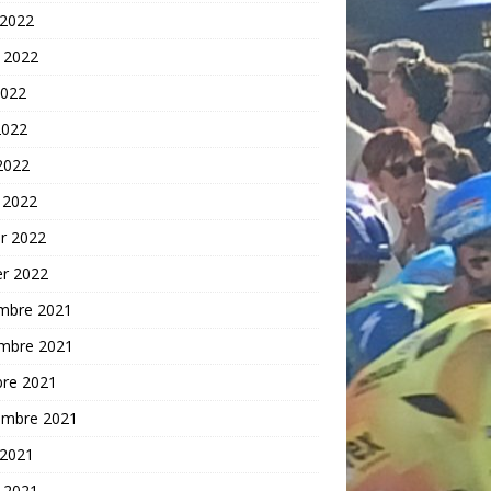
 2022
t 2022
2022
2022
 2022
 2022
er 2022
er 2022
mbre 2021
mbre 2021
bre 2021
embre 2021
 2021
t 2021