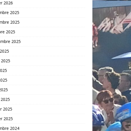
er 2026
mbre 2025
mbre 2025
bre 2025
embre 2025
 2025
t 2025
2025
2025
 2025
 2025
er 2025
er 2025
mbre 2024