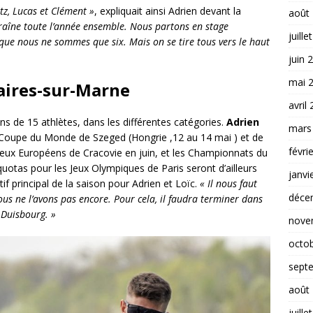
tz, Lucas et Clément »
, expliquait ainsi Adrien devant la
août
raîne toute l’année ensemble. Nous partons en stage
juille
sque nous ne sommes que six. Mais on se tire tous vers le haut
juin 
mai 
Vaires-sur-Marne
avril
ns de 15 athlètes, dans les différentes catégories.
Adrien
mars
 Coupe du Monde de Szeged (Hongrie ,12 au 14 mai ) et de
févri
 jeux Européens de Cracovie en juin, et les Championnats du
otas pour les Jeux Olympiques de Paris seront d’ailleurs
janvi
ctif principal de la saison pour Adrien et Loïc.
« Il nous faut
déce
us ne l’avons pas encore. Pour cela, il faudra terminer dans
Duisbourg. »
nove
octo
sept
août
juille