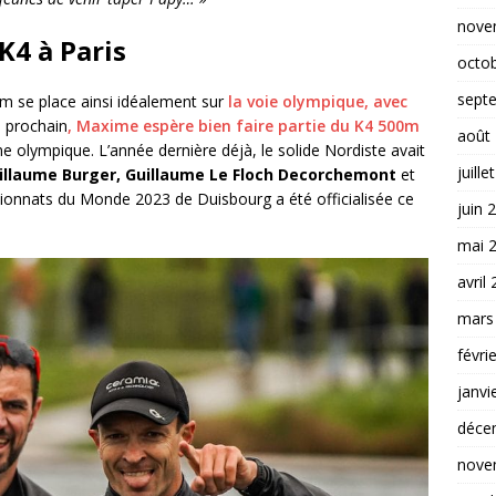
nove
K4 à Paris
octo
sept
 se place ainsi idéalement sur
la voie olympique, avec
n prochain
, Maxime espère bien faire partie du K4 500m
août
 olympique. L’année dernière déjà, le solide Nordiste avait
juille
illaume Burger, Guillaume Le Floch Decorchemont
et
pionnats du Monde 2023 de Duisbourg a été officialisée ce
juin 
mai 
avril
mars
févri
janvi
déce
nove