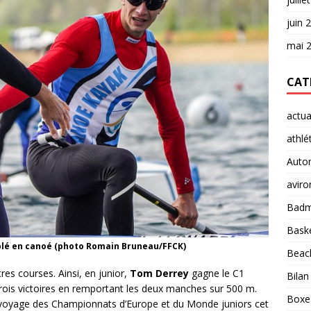
juin 
mai 
CAT
actua
athlé
Auto
aviro
Badm
Baske
ublé en canoé (photo Romain Bruneau/FFCK)
Beach
res courses. Ainsi, en junior,
Tom Derrey
gagne le C1
Bilan
 trois victoires en remportant les deux manches sur 500 m.
Boxe
voyage des Championnats d’Europe et du Monde juniors cet