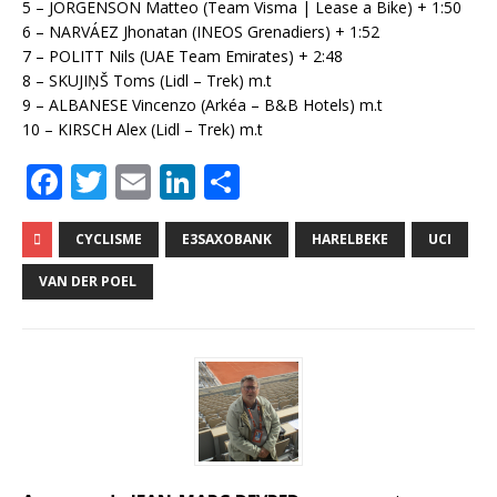
5 – JORGENSON Matteo (Team Visma | Lease a Bike) + 1:50
6 – NARVÁEZ Jhonatan (INEOS Grenadiers) + 1:52
7 – POLITT Nils (UAE Team Emirates) + 2:48
8 – SKUJIŅŠ Toms (Lidl – Trek) m.t
9 – ALBANESE Vincenzo (Arkéa – B&B Hotels) m.t
10 – KIRSCH Alex (Lidl – Trek) m.t
F
T
E
Li
P
a
w
m
n
ar
c
it
ai
k
ta
CYCLISME
E3SAXOBANK
HARELBEKE
UCI
e
te
l
e
g
VAN DER POEL
b
r
dI
e
o
n
r
o
k