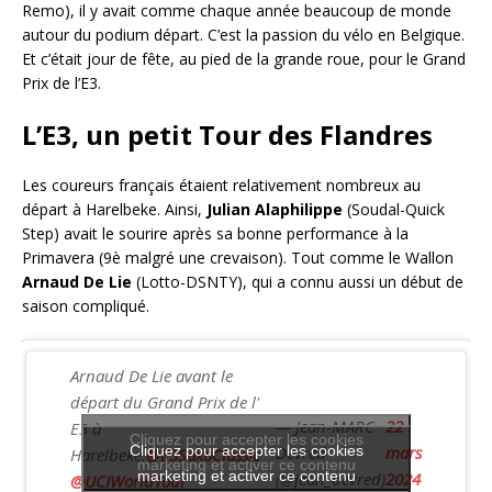
Remo), il y avait comme chaque année beaucoup de monde
autour du podium départ. C’est la passion du vélo en Belgique.
Et c’était jour de fête, au pied de la grande roue, pour le Grand
Prix de l’E3.
L’E3, un petit Tour des Flandres
Les coureurs français étaient relativement nombreux au
départ à Harelbeke. Ainsi,
Julian Alaphilippe
(Soudal-Quick
Step) avait le sourire après sa bonne performance à la
Primavera (9è malgré une crevaison). Tout comme le Wallon
Arnaud De Lie
(Lotto-DSNTY), qui a connu aussi un début de
saison compliqué.
Arnaud De Lie avant le
départ du Grand Prix de l'
— Jean-MARC
22
E3 à
Cliquez pour accepter les cookies
Cliquez pour accepter les cookies
Devred
mars
Harelbeke.
@E3SaxoClassic
marketing et activer ce contenu
marketing et activer ce contenu
(@jean_devred)
2024
@UCIWorldTour