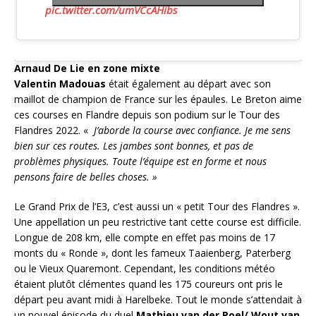
pic.twitter.com/umVCcAHibs
Arnaud De Lie en zone mixte
Valentin Madouas
était également au départ avec son
maillot de champion de France sur les épaules. Le Breton aime
ces courses en Flandre depuis son podium sur le Tour des
Flandres 2022. «
J’aborde la course avec confiance. Je me sens
bien sur ces routes. Les jambes sont bonnes, et pas de
problèmes physiques. Toute l’équipe est en forme et nous
pensons faire de belles choses. »
Le Grand Prix de l’E3, c’est aussi un « petit Tour des Flandres ».
Une appellation un peu restrictive tant cette course est difficile.
Longue de 208 km, elle compte en effet pas moins de 17
monts du « Ronde », dont les fameux Taaienberg, Paterberg
ou le Vieux Quaremont. Cependant, les conditions météo
étaient plutôt clémentes quand les 175 coureurs ont pris le
départ peu avant midi à Harelbeke. Tout le monde s’attendait à
un nouvel épisode du duel
Mathieu van der Poel/ Wout van