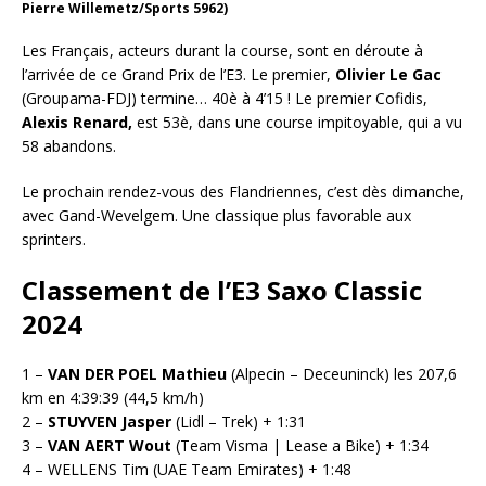
Pierre Willemetz/Sports 5962)
Les Français, acteurs durant la course, sont en déroute à
l’arrivée de ce Grand Prix de l’E3. Le premier,
Olivier Le Gac
(Groupama-FDJ) termine… 40è à 4’15 ! Le premier Cofidis,
Alexis Renard,
est 53è, dans une course impitoyable, qui a vu
58 abandons.
Le prochain rendez-vous des Flandriennes, c’est dès dimanche,
avec Gand-Wevelgem. Une classique plus favorable aux
sprinters.
Classement de l’E3 Saxo Classic
2024
1 –
VAN DER POEL Mathieu
(Alpecin – Deceuninck) les 207,6
km en 4:39:39 (44,5 km/h)
2 –
STUYVEN Jasper
(Lidl – Trek) + 1:31
3 –
VAN AERT Wout
(Team Visma | Lease a Bike) + 1:34
4 – WELLENS Tim (UAE Team Emirates) + 1:48