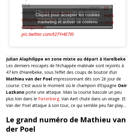
E3 à
— Jean-MARC
22
Harelbeke.
Cliquez pour accepter les cookies
@E3SaxoClassic
Cliquez pour accepter les cookies
Devred
mars
marketing et activer ce contenu
@soudalquickstep
marketing et activer ce contenu
(@jean_devred)
2024
@alafpolak1
pic.twitter.com/t27Yi4E7l0
Julian Alaphilippe en zone mixte au départ à Harelbeke
Les derniers rescapés de l’échappée matinale sont rejoints à
47 km d’Harelbeke, sous l’effet des coups de boutoir d’un
Mathieu van der Poel
impressionnant dès son 2è jour de
course. C’est aussi le moment où le champion d’Espagne
Oeir
Lazkano
porte une attaque. Mais la course bascule un peu
plus loin dans le
Paterberg
. Van Aert chute dans un virage. Et
Van der Poel attaque à son tour, ce qui semble peu fair-play…
Le grand numéro de Mathieu van
der Poel