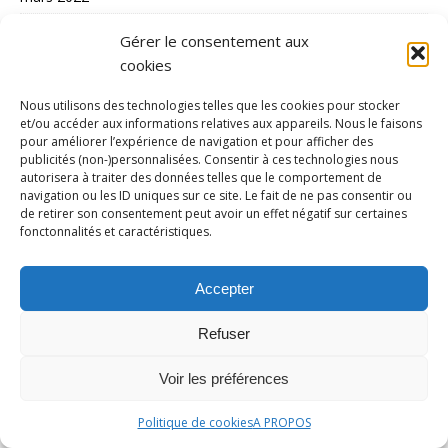
février 2022
Gérer le consentement aux
janvier 2022
cookies
décembre 2021
Nous utilisons des technologies telles que les cookies pour stocker
et/ou accéder aux informations relatives aux appareils. Nous le faisons
novembre 2021
pour améliorer l’expérience de navigation et pour afficher des
publicités (non-)personnalisées. Consentir à ces technologies nous
octobre 2021
autorisera à traiter des données telles que le comportement de
septembre 2021
navigation ou les ID uniques sur ce site. Le fait de ne pas consentir ou
de retirer son consentement peut avoir un effet négatif sur certaines
août 2021
fonctonnalités et caractéristiques.
juillet 2021
Accepter
juin 2021
mai 2021
Refuser
CATÉGORIES
Voir les préférences
actualité
Politique de cookies
A PROPOS