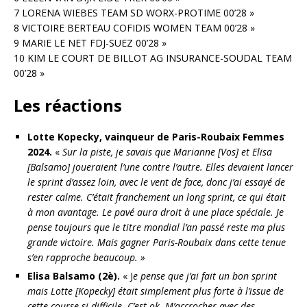
7 LORENA WIEBES TEAM SD WORX-PROTIME 00’28 »
8 VICTOIRE BERTEAU COFIDIS WOMEN TEAM 00’28 »
9 MARIE LE NET FDJ-SUEZ 00’28 »
10 KIM LE COURT DE BILLOT AG INSURANCE-SOUDAL TEAM
00’28 »
Les réactions
Lotte Kopecky, vainqueur de Paris-Roubaix Femmes
2024.
«
Sur la piste, je savais que Marianne [Vos] et Elisa
[Balsamo] joueraient l’une contre l’autre. Elles devaient lancer
le sprint d’assez loin, avec le vent de face, donc j’ai essayé de
rester calme. C’était franchement un long sprint, ce qui était
à mon avantage. Le pavé aura droit à une place spéciale. Je
pense toujours que le titre mondial l’an passé reste ma plus
grande victoire. Mais gagner Paris-Roubaix dans cette tenue
s’en rapproche beaucoup. »
Elisa Balsamo (2è).
« J
e pense que j’ai fait un bon sprint
mais Lotte [Kopecky] était simplement plus forte à l’issue de
cette course si difficile. C’est ok. M’accrocher avec des