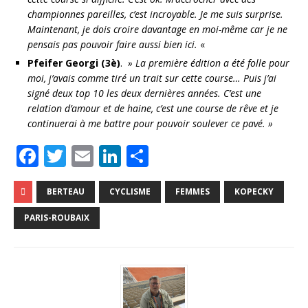
championnes pareilles, c’est incroyable. Je me suis surprise.
Maintenant, je dois croire davantage en moi-même car je ne
pensais pas pouvoir faire aussi bien ici.
«
Pfeifer Georgi (3è)
.
» La première édition a été folle pour
moi, j’avais comme tiré un trait sur cette course… Puis j’ai
signé deux top 10 les deux dernières années. C’est une
relation d’amour et de haine, c’est une course de rêve et je
continuerai à me battre pour pouvoir soulever ce pavé. »
F
T
E
Li
P
a
w
m
n
ar
c
it
ai
k
ta
BERTEAU
CYCLISME
FEMMES
KOPECKY
e
te
l
e
g
PARIS-ROUBAIX
b
r
dI
e
o
n
r
o