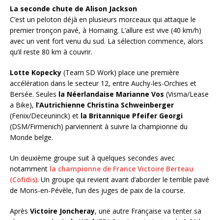
La seconde chute de Alison Jackson
C’est un peloton déjà en plusieurs morceaux qui attaque le
premier tronçon pavé, à Hornaing. L’allure est vive (40 km/h)
avec un vent fort venu du sud. La sélection commence, alors
qu’il reste 80 km à couvrir.
Lotte Kopecky
(Team SD Work) place une première
accélération dans le secteur 12, entre Auchy-les-Orchies et
Bersée. Seules
la Néerlandaise Marianne Vos
(Visma/Lease
a Bike),
l’Autrichienne Christina Schweinberger
(Fenix/Deceuninck) et
la Britannique Pfeifer Georgi
(DSM/Firmenich) parviennent à suivre la championne du
Monde belge.
Un deuxième groupe suit à quelques secondes avec
notamment
la championne de France Victoire Berteau
(Cofidis)
. Un groupe qui revient avant d’aborder le terrible pavé
de Mons-en-Pévèle, l’un des juges de paix de la course.
Après
Victoire Joncheray
, une autre Française va tenter sa