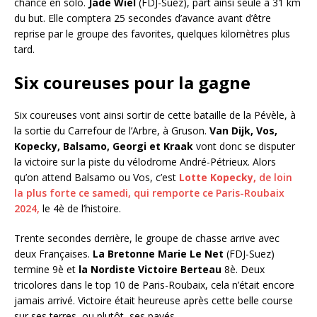
chance en solo.
Jade Wiel
(FDJ-Suez), part ainsi seule à 31 km
du but. Elle comptera 25 secondes d’avance avant d’être
reprise par le groupe des favorites, quelques kilomètres plus
tard.
Six coureuses pour la gagne
Six coureuses vont ainsi sortir de cette bataille de la Pévèle, à
la sortie du Carrefour de l’Arbre, à Gruson.
Van Dijk, Vos,
Kopecky, Balsamo, Georgi et Kraak
vont donc se disputer
la victoire sur la piste du vélodrome André-Pétrieux. Alors
qu’on attend Balsamo ou Vos, c’est
Lotte Kopecky,
de loin
la plus forte ce samedi, qui remporte ce Paris-Roubaix
2024,
le 4è de l’histoire.
Trente secondes derrière, le groupe de chasse arrive avec
deux Françaises.
La Bretonne Marie Le Net
(FDJ-Suez)
termine 9è et
la Nordiste Victoire Berteau
8è. Deux
tricolores dans le top 10 de Paris-Roubaix, cela n’était encore
jamais arrivé. Victoire était heureuse après cette belle course
sur ses terres, ou plutôt, ses pavés.