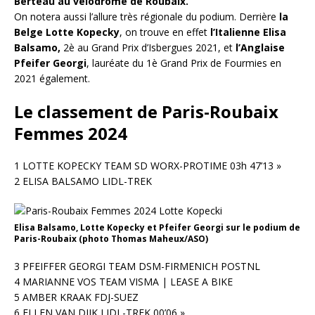
Berteau au vélodrome de Roubaix.
On notera aussi l’allure très régionale du podium. Derrière
la
Belge Lotte Kopecky
, on trouve en effet
l’Italienne Elisa
Balsamo,
2è au Grand Prix d’Isbergues 2021, et
l’Anglaise
Pfeifer Georgi
, lauréate du 1è Grand Prix de Fourmies en
2021 également.
Le classement de Paris-Roubaix
Femmes 2024
1 LOTTE KOPECKY TEAM SD WORX-PROTIME 03h 47’13 »
2 ELISA BALSAMO LIDL-TREK
Elisa Balsamo, Lotte Kopecky et Pfeifer Georgi sur le podium de
Paris-Roubaix (photo Thomas Maheux/ASO)
3 PFEIFFER GEORGI TEAM DSM-FIRMENICH POSTNL
4 MARIANNE VOS TEAM VISMA | LEASE A BIKE
5 AMBER KRAAK FDJ-SUEZ
6 ELLEN VAN DIJK LIDL-TREK 00’06 »