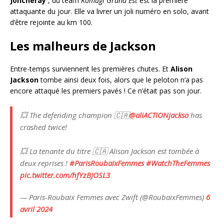
Joncheray
, du team
Komugi Grand Est
est la première
attaquante du jour. Elle va livrer un joli numéro en solo, avant
d’être rejointe au km 100.
Les malheurs de Jackson
Entre-temps surviennent les premières chutes. Et
Alison
Jackson
tombe ainsi deux fois, alors que le peloton n’a pas
encore attaqué les premiers pavés ! Ce n’était pas son jour.
💥 The defending champion 🇨🇦
@aliACTIONjackso
has
crashed twice!
💥 La tenante du titre 🇨🇦 Alison Jackson est tombée à
deux reprises !
#ParisRoubaixFemmes
#WatchTheFemmes
pic.twitter.com/hfYzBJOSL3
— Paris-Roubaix Femmes avec Zwift (@RoubaixFemmes)
6
avril 2024