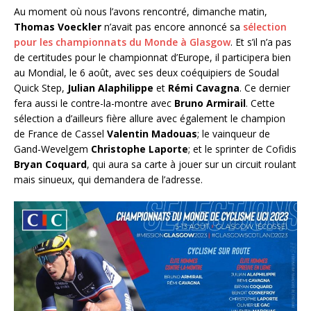
Au moment où nous l’avons rencontré, dimanche matin,
Thomas Voeckler
n’avait pas encore annoncé sa
sélection
pour les championnats du Monde à Glasgow
. Et s’il n’a pas
de certitudes pour le championnat d’Europe, il participera bien
au Mondial, le 6 août, avec ses deux coéquipiers de Soudal
Quick Step,
Julian Alaphilippe
et
Rémi Cavagna
. Ce dernier
fera aussi le contre-la-montre avec
Bruno Armirail
. Cette
sélection a d’ailleurs fière allure avec également le champion
de France de Cassel
Valentin Madouas
; le vainqueur de
Gand-Wevelgem
Christophe Laporte
; et le sprinter de Cofidis
Bryan Coquard
, qui aura sa carte à jouer sur un circuit roulant
mais sinueux, qui demandera de l’adresse.