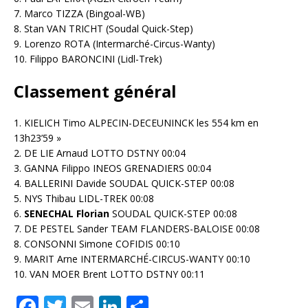
7. Marco TIZZA (Bingoal-WB)
8. Stan VAN TRICHT (Soudal Quick-Step)
9. Lorenzo ROTA (Intermarché-Circus-Wanty)
10. Filippo BARONCINI (Lidl-Trek)
Classement général
1. KIELICH Timo ALPECIN-DECEUNINCK les 554 km en
13h23’59 »
2. DE LIE Arnaud LOTTO DSTNY 00:04
3. GANNA Filippo INEOS GRENADIERS 00:04
4. BALLERINI Davide SOUDAL QUICK-STEP 00:08
5. NYS Thibau LIDL-TREK 00:08
6.
SENECHAL Florian
SOUDAL QUICK-STEP 00:08
7. DE PESTEL Sander TEAM FLANDERS-BALOISE 00:08
8. CONSONNI Simone COFIDIS 00:10
9. MARIT Arne INTERMARCHÉ-CIRCUS-WANTY 00:10
10. VAN MOER Brent LOTTO DSTNY 00:11
F
T
E
Li
P