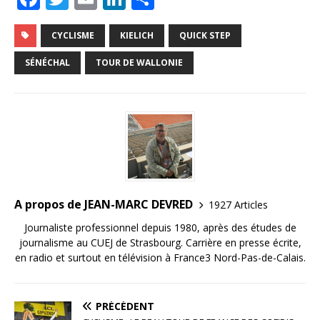
a
w
m
n
ar
c
it
ai
k
ta
CYCLISME
KIELICH
QUICK STEP
e
te
l
e
g
SÉNÉCHAL
TOUR DE WALLONIE
b
r
dI
e
o
n
r
o
k
A propos de JEAN-MARC DEVRED
1927 Articles
Journaliste professionnel depuis 1980, après des études de
journalisme au CUEJ de Strasbourg. Carrière en presse écrite,
en radio et surtout en télévision à France3 Nord-Pas-de-Calais.
PRÉCÉDENT