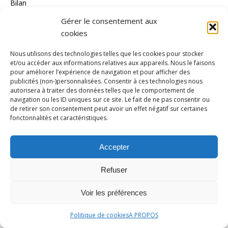
Bilan
Boxe
Gérer le consentement aux
cookies
canoë-kayak
Cyclisme
Nous utilisons des technologies telles que les cookies pour stocker
et/ou accéder aux informations relatives aux appareils. Nous le faisons
Dossier
pour améliorer l’expérience de navigation et pour afficher des
publicités (non-)personnalisées. Consentir à ces technologies nous
Entretien
autorisera à traiter des données telles que le comportement de
navigation ou les ID uniques sur ce site. Le fait de ne pas consentir ou
Equitation
de retirer son consentement peut avoir un effet négatif sur certaines
fonctonnalités et caractéristiques.
escrime
Evènement
Accepter
Football
Refuser
Golf
Gymnastique
Voir les préférences
Haltérophilie
Politique de cookies
A PROPOS
Handball