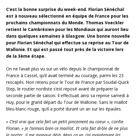
C’est la bonne surprise du week-end. Florian Sénéchal
est à nouveau sélectionné en équipe de France pour les
prochains championnats du Monde. Thomas Voeckler
retient le Cambrésien pour les Mondiaux qui auront lieu
dans quelques semaines à Glasgow. Une bonne nouvelle
pour Florian Sénéchal qui effectue sa reprise au Tour de
Wallonie.
Et qui est passé tout près de la victoire lors
de la 3ème étape.
On ne l’avait plus vu sur un vélo depuis le championnat de
France à Cassel, qu’il avait terminé au courage, parmi les 23
rescapés. Non retenu pour le Tour de France par Soudal-Quick
Step, le routier nordiste s’est reposé avant de préparer la
seconde partie de saison. Il effectuait ainsi sa reprise samedi à
Huy, pour le grand départ du Tour de Wallonie. Sans le maillot
bleu-blanc-rouge, qu’il a porté durant un an sur les épaules.
« C’est vrai que cela fait un petit pincement au coeur »,
confie
Florian.
« Je l’aimais bien ce maillot. Et cela fait drôle de ne plus
le porter. Il me manque déjà. Mais ça va, j’ai maintenant les