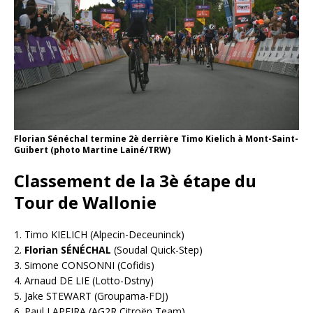
Florian Sénéchal termine 2è derrière Timo Kielich à Mont-Saint-
Guibert (photo Martine Lainé/TRW)
Classement de la 3è étape du
Tour de Wallonie
1. Timo KIELICH (Alpecin-Deceuninck)
2.
Florian SÉNÉCHAL
(Soudal Quick-Step)
3. Simone CONSONNI (Cofidis)
4. Arnaud DE LIE (Lotto-Dstny)
5. Jake STEWART (Groupama-FDJ)
6. Paul LAPEIRA (AG2R Citroën Team)